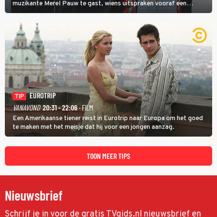
muzikante Merel Pauw te gast, wiens uitspraken vooraf een
boeiende avond beloven: 'Mijn ideale televisieavond is zoals mijn
identiteit: grenzeloos, absurd en vol angsten'.
EUROTRIP
TIP
VANAVOND
20:31 - 22:06
· FILM
Een Amerikaanse tiener reist in Eurotrip naar Europa om het goed
te maken met het meisje dat hij voor een jongen aanzag.
TOON MEER TIPS
Nieuwsbrief
Schrijf je in voor de gratis TVgids.nl nieuwsbrief en