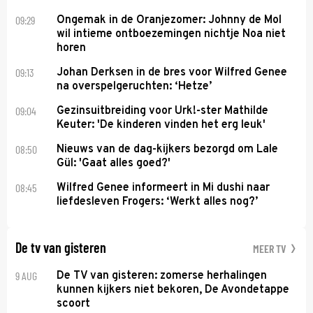
09:29
Ongemak in de Oranjezomer: Johnny de Mol
wil intieme ontboezemingen nichtje Noa niet
horen
09:13
Johan Derksen in de bres voor Wilfred Genee
na overspelgeruchten: ‘Hetze’
09:04
Gezinsuitbreiding voor Urk!-ster Mathilde
Keuter: 'De kinderen vinden het erg leuk'
08:50
Nieuws van de dag-kijkers bezorgd om Lale
Gül: 'Gaat alles goed?'
08:45
Wilfred Genee informeert in Mi dushi naar
liefdesleven Frogers: ‘Werkt alles nog?’
De tv van gisteren
MEER TV
9 AUG
De TV van gisteren: zomerse herhalingen
kunnen kijkers niet bekoren, De Avondetappe
scoort