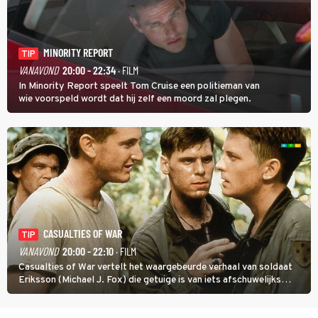
MINORITY REPORT
TIP
VANAVOND
20:00 - 22:34
· FILM
In Minority Report speelt Tom Cruise een politieman van
wie voorspeld wordt dat hij zelf een moord zal plegen.
CASUALTIES OF WAR
TIP
VANAVOND
20:00 - 22:10
· FILM
Casualties of War vertelt het waargebeurde verhaal van soldaat
Eriksson (Michael J. Fox) die getuige is van iets afschuwelijks
tijdens de Vietnamoorlog. Hij besluit uit de school te klappen.