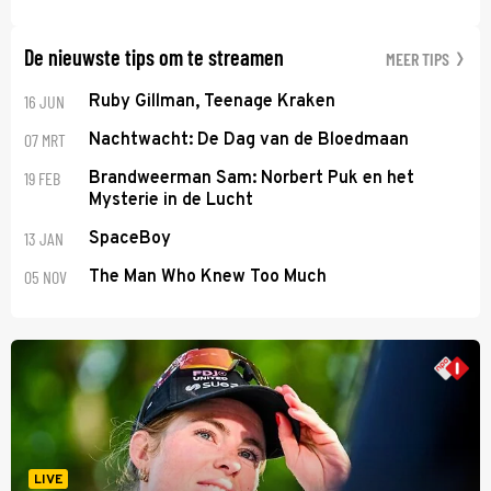
De nieuwste tips om te streamen
MEER TIPS
16 JUN
Ruby Gillman, Teenage Kraken
07 MRT
Nachtwacht: De Dag van de Bloedmaan
19 FEB
Brandweerman Sam: Norbert Puk en het
Mysterie in de Lucht
13 JAN
SpaceBoy
05 NOV
The Man Who Knew Too Much
LIVE