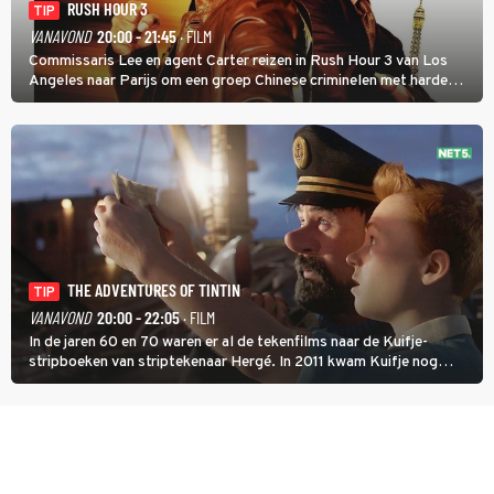
RUSH HOUR 3
TIP
VANAVOND
20:00 - 21:45
· FILM
Commissaris Lee en agent Carter reizen in Rush Hour 3 van Los
Angeles naar Parijs om een groep Chinese criminelen met harde
hand aan te pakken.
THE ADVENTURES OF TINTIN
TIP
VANAVOND
20:00 - 22:05
· FILM
In de jaren 60 en 70 waren er al de tekenfilms naar de Kuifje-
stripboeken van striptekenaar Hergé. In 2011 kwam Kuifje nog
meer tot leven in The Adventures of Tintin van Steven Spielberg.