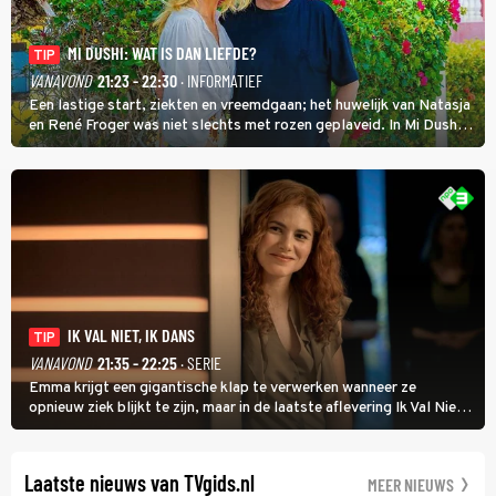
MI DUSHI: WAT IS DAN LIEFDE?
TIP
VANAVOND
21:23 - 22:30
· INFORMATIEF
Een lastige start, ziekten en vreemdgaan; het huwelijk van Natasja
en René Froger was niet slechts met rozen geplaveid. In Mi Dushi:
Wat Is Dan Liefde? neemt Wilfred Genee het showbizzkoppel mee
uit vissen om het over de liefde te hebben.
IK VAL NIET, IK DANS
TIP
VANAVOND
21:35 - 22:25
· SERIE
Emma krijgt een gigantische klap te verwerken wanneer ze
opnieuw ziek blijkt te zijn, maar in de laatste aflevering Ik Val Niet,
Ik Dans laat ze zien dat ze niet van plan is op te geven, zelfs als ze
daarvoor een ingrijpende operatie moet ondergaan.
Laatste nieuws van TVgids.nl
MEER NIEUWS