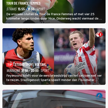
TOUR DE FRANCE FEMMES
STRAKS
15:55 - 18:55
· SPORT
De vrouwen sluiten de Tour de France Femmes af met vier 25
kilometer lange rondes door Nice. Onderweg wacht viermaal de
zware Col d'Èze. Aan de finish op de Promenade des Anglais krijgt
de eindwinnaar de laatste gele trui.
STUDIO SPORT VOETBAL
TIP
VANAVOND
18:55 - 20:00
· SPORT
Feyenoord hoeft voor de eerste wedstrijd van het seizoen niet ver
te reizen. Stadsgenoot Sparta speelt minder dan 7 kilometer
verderop. Feyenoord trok de Spaanse spits Nacho Ferri aan van
KVC Westerlo uit België.