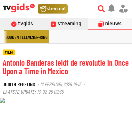
stem nu!
tvgids
streaming
nieuws
GOUDEN TELEVIZIER-RING
FILM
Antonio Banderas leidt de revolutie in Once
Upon a Time in Mexico
JUDITH REGELING
12 FEBRUARI 2026 16:15
·
·
LAATSTE UPDATE:
13-02-26 09:35
©