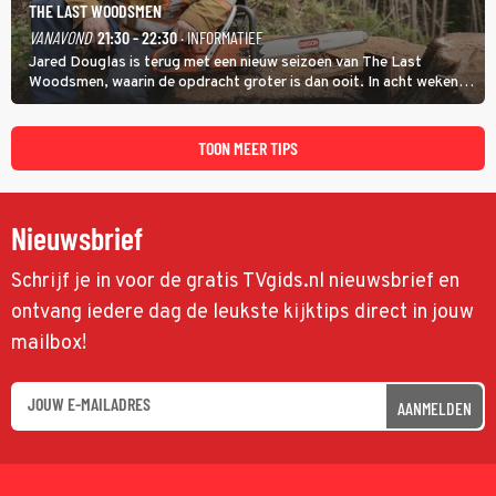
THE LAST WOODSMEN
VANAVOND
21:30 - 22:30
· INFORMATIEF
Jared Douglas is terug met een nieuw seizoen van The Last
Woodsmen, waarin de opdracht groter is dan ooit. In acht weken
tijd probeert hij een miljoen dollar bij elkaar te vergaren om de
toekomst van het houthakkersbedrijf te verzekeren.
TOON MEER TIPS
Nieuwsbrief
Schrijf je in voor de gratis TVgids.nl nieuwsbrief en
ontvang iedere dag de leukste kijktips direct in jouw
mailbox!
AANMELDEN