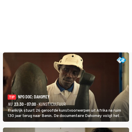
NPO DOC: DAHOMEY
TIP
NU
23:30 - 07:00
· KUNST/CULTUUR
Frankrijk stuurt 26 geroofde kunstvoorwerpen uit Afrika na ruim
130 jaar terug naar Benin. De documentaire Dahomey volgt het
transport en toont de aankomst. Inwoners van Benin bespreken de
betekenis van de teruggave.