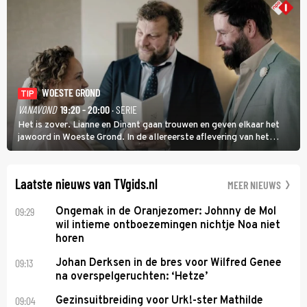
WOESTE GROND
TIP
VANAVOND
19:20 - 20:00
· SERIE
Het is zover. Lianne en Dinant gaan trouwen en geven elkaar het
jawoord in Woeste Grond. In de allereerste aflevering van het
eerste seizoen kwam Lianne vanuit de Randstad naar Twente. Daar
is ze inmiddels helemaal op haar plek.
Laatste nieuws van TVgids.nl
MEER NIEUWS
09:29
Ongemak in de Oranjezomer: Johnny de Mol
wil intieme ontboezemingen nichtje Noa niet
horen
09:13
Johan Derksen in de bres voor Wilfred Genee
na overspelgeruchten: ‘Hetze’
09:04
Gezinsuitbreiding voor Urk!-ster Mathilde