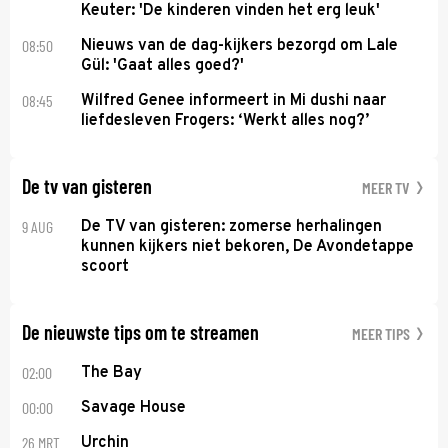
Keuter: 'De kinderen vinden het erg leuk'
08:50
Nieuws van de dag-kijkers bezorgd om Lale
Gül: 'Gaat alles goed?'
08:45
Wilfred Genee informeert in Mi dushi naar
liefdesleven Frogers: ‘Werkt alles nog?’
De tv van gisteren
MEER TV
9 AUG
De TV van gisteren: zomerse herhalingen
kunnen kijkers niet bekoren, De Avondetappe
scoort
De nieuwste tips om te streamen
MEER TIPS
02:00
The Bay
00:00
Savage House
26 MRT
Urchin