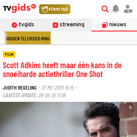
stem nu!
tvgids
streaming
nieuws
GOUDEN TELEVIZIER-RING
FILM
Scott Adkins heeft maar één kans in de
snoeiharde actiethriller One Shot
JUDITH REGELING
27 MEI 2025 15:15
·
·
LAATSTE UPDATE:
28-05-25 11:58
©