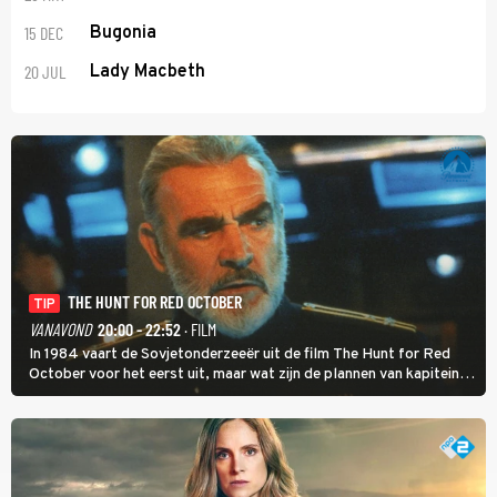
15 DEC
Bugonia
20 JUL
Lady Macbeth
THE HUNT FOR RED OCTOBER
TIP
VANAVOND
20:00 - 22:52
· FILM
In 1984 vaart de Sovjetonderzeeër uit de film The Hunt for Red
October voor het eerst uit, maar wat zijn de plannen van kapitein
Marko Ramius?