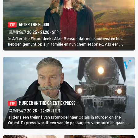
AFTER THE FLOOD
TIP
VANAVOND
20:25 - 21:20
· SERIE
In After the Flood denkt Alan Benson dat milieuactivisten het
hebben gemunt op zijn familie en hun chemiefabriek. Als een
brandende boodschap in het veen de boel op scherp zet, besluit
Jo Marshall de jonge Finn Allen aan de tand te voelen.
MURDER ON THE ORIENT EXPRESS
TIP
VANAVOND
20:26 - 22:35
· FILM
Tijdens een treinrit van Istanboel naar Calais in Murder on the
Orient Express wordt een van de passagiers vermoord en gaan
detective Hercule Poirot en zijn snor uitzoeken wie van de andere
treinreizigers de dader is.