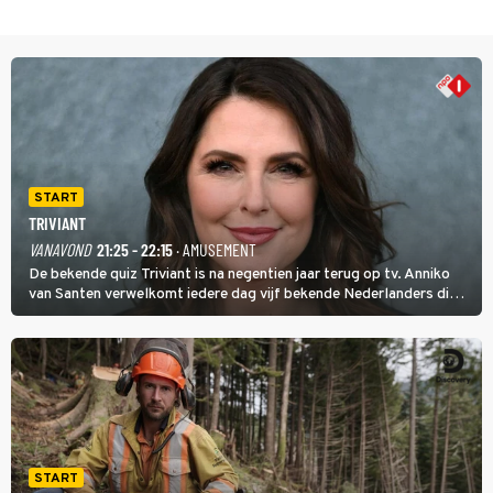
START
TRIVIANT
VANAVOND
21:25 - 22:15
· AMUSEMENT
De bekende quiz Triviant is na negentien jaar terug op tv. Anniko
van Santen verwelkomt iedere dag vijf bekende Nederlanders die
vragen beantwoorden in verschillende categorieën. De beste
speler gaat direct door naar de finaleweek.
START