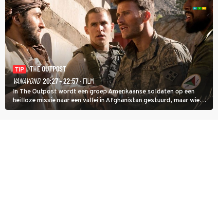
THE OUTPOST
TIP
VANAVOND
20:27 - 22:57
· FILM
In The Outpost wordt een groep Amerikaanse soldaten op een
heilloze missie naar een vallei in Afghanistan gestuurd, maar wie
overleeft daar een aanval?