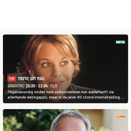
YOU'VE GOT MAIL
TIP
VANAVOND
20:30 - 23:04
· FILM
Tegenwoordig vinden hele volksstammen hun wederhelft via
allerhande datingapps, maar in de jaren 90 stond internetdating
nog in de kinderschoenen. In de film You've Got Mail zie je dat
terug.