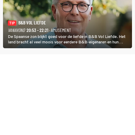
B&B VOL LIEFDE
TIP
VANAVOND
20:53 - 22:21
· AMUSEMENT
De Spaanse zon blijkt goed voor de liefde in B&B Vol Liefde. Het
land bracht al veel moois voor eerdere B&B-eigenaren en hun
partners. Ook Paul runt zijn gastenverblijf in Spanje. De 62-jarige
weduwnaar stuurt aan op een nieuw hoofdstuk.