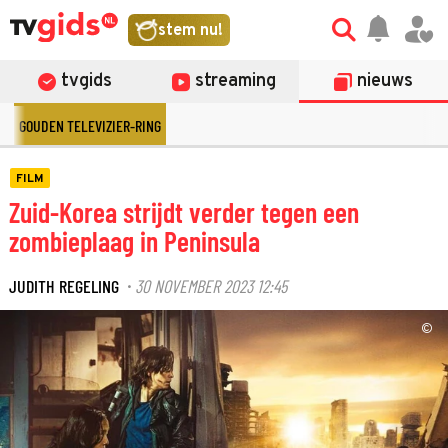
stem nu!
tvgids
streaming
nieuws
GOUDEN TELEVIZIER-RING
FILM
Zuid-Korea strijdt verder tegen een
zombieplaag in Peninsula
JUDITH REGELING
30 NOVEMBER 2023 12:45
·
©