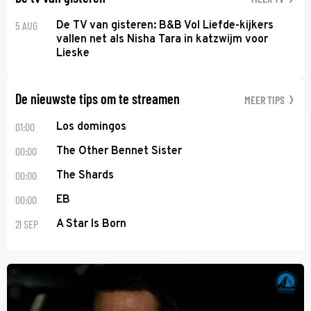
5 AUG
De TV van gisteren: B&B Vol Liefde-kijkers
vallen net als Nisha Tara in katzwijm voor
Lieske
De nieuwste tips om te streamen
MEER TIPS
01:00
Los domingos
00:00
The Other Bennet Sister
00:00
The Shards
00:00
EB
21 SEP
A Star Is Born