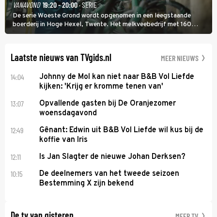
VANAVOND
19:20 - 20:00
· SERIE
De serie Woeste Grond wordt opgenomen in een leegstaande
boerderij in Hoge Hexel, Twente. Het melkveebedrijf met 160
koeien moest sluiten, omdat het dicht bij een Natura 2000-gebied
ligt. In de serie heerst er een gevaarlijke veeziekte.
Laatste nieuws van TVgids.nl
MEER NIEUWS
14:04
Johnny de Mol kan niet naar B&B Vol Liefde
kijken: 'Krijg er kromme tenen van'
13:07
Opvallende gasten bij De Oranjezomer
woensdagavond
12:49
Gênant: Edwin uit B&B Vol Liefde wil kus bij de
koffie van Iris
12:11
Is Jan Slagter de nieuwe Johan Derksen?
10:15
De deelnemers van het tweede seizoen
Bestemming X zijn bekend
De tv van gisteren
MEER TV