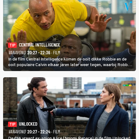
CENTRAL INTELLIGENCE
TIP
VANAVOND
20:27 - 22:36
· FILM
In de film Central Intelligence komen de ooit dikke Robbie en de
ooit populaire Calvin elkaar jaren later weer tegen, waarbij Robbie,
inmiddels supergespierd en werkzaam voor de CIA, Calvins hulp
goed kan gebruiken.
UNLOCKED
TIP
VANAVOND
20:27 - 22:24
· FILM
De CIA vraagt ex-spion Alice (Noomi Rapace) in de film Unlocked