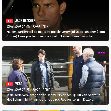
JACK REACHER
TIP
VANAVOND
20:00 - 22:45
· FILM
Na een carrière bij de militaire politie verdwijnt Jack Reacher (Tom
Cruise) twee jaar lang van de kaart. Niemand weet waar hij
uithangt, totdat moordverdachte James Barr naar hem vraagt.
VERA
TIP
VANAVOND
20:25 - 22:24
· SERIE
In de serie Vera dregt boer Danny Pryor een lijk uit een beerput.
Het lichaam blijkt van de jonge Jack Reeves te zijn. Deze
homoseksuele woonwagenbewoner had gebroken met zijn familie
en verliet het kamp met slaande ruzie.