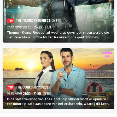
THE MATRIX RESURRECTIONS
TIP
VANAVOND
20:30 - 23:22
· FILM
Thomas (Keanu Reeves) zit weer diep gevangen in een wereld die
niet de echte is. In The Matrix Resurrections gaat Thomas
proberen uit deze schijnwereld te ontsnappen.
THE GOOD SHIP MURDER
TIP
VANAVOND
21:00 - 21:55
· SERIE
In de slotaflevering van The Good Ship Murder vindt er opnieuw
een moord plaats aan boord van het cruiseschip, waarbij dit keer
een bemanningslid het slachtoffer is en kapitein Marlowe de dader
lijkt te zijn.