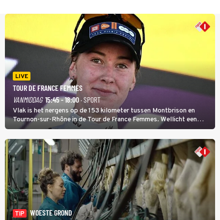
LIVE
TOUR DE FRANCE FEMMES
VANMIDDAG
15:45 - 18:00
· SPORT
Vlak is het nergens op de 153 kilometer tussen Montbrison en
Tournon-sur-Rhône in de Tour de France Femmes. Wellicht een
kans voor Nienke Vinke, die vorig jaar de witte trui won.
WOESTE GROND
TIP