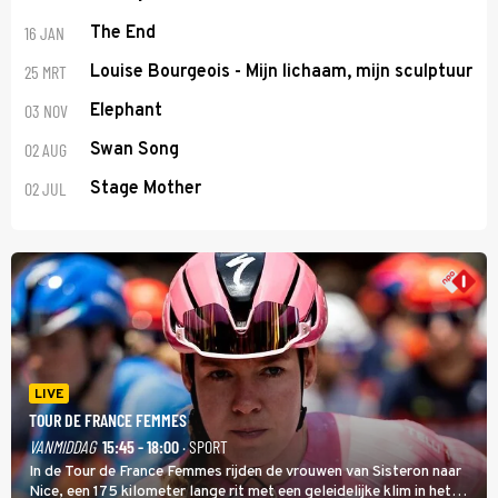
16 JAN
The End
25 MRT
Louise Bourgeois - Mijn lichaam, mijn sculptuur
03 NOV
Elephant
02 AUG
Swan Song
02 JUL
Stage Mother
LIVE
TOUR DE FRANCE FEMMES
VANMIDDAG
15:45 - 18:00
· SPORT
In de Tour de France Femmes rijden de vrouwen van Sisteron naar
Nice, een 175 kilometer lange rit met een geleidelijke klim in het