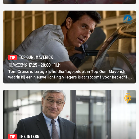
midden. Dat is mogelijk niet de zwaarste hindernis, dat is de
temperatuur. Het kan in Nice namelijk bloedheet worden.
TOP GUN: MAVERICK
TIP
VANMIDDAG
17:25 - 20:00
· FILM
Tom Cruise is terug als heldhaftige piloot in Top Gun: Maverick
waarin hij een nieuwe lichting vliegers klaarstoomt voor het echte
werk.
THE INTERN
TIP