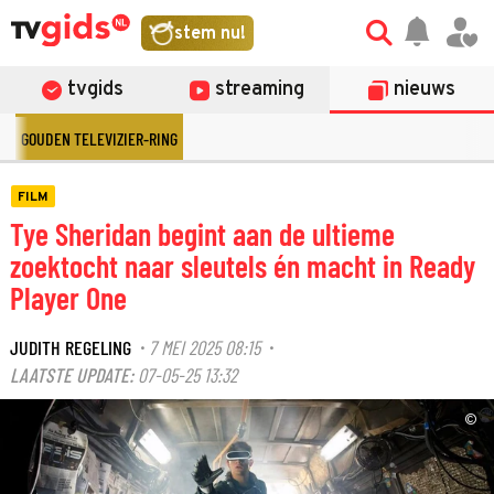
stem nu!
tvgids
streaming
nieuws
GOUDEN TELEVIZIER-RING
FILM
Tye Sheridan begint aan de ultieme
zoektocht naar sleutels én macht in Ready
Player One
JUDITH REGELING
7 MEI 2025 08:15
·
·
LAATSTE UPDATE:
07-05-25 13:32
©