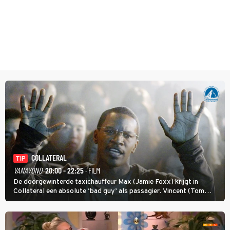
COLLATERAL
TIP
VANAVOND
20:00 - 22:25
· FILM
De doorgewinterde taxichauffeur Max (Jamie Foxx) krijgt in
Collateral een absolute ‘bad guy’ als passagier. Vincent (Tom
Cruise) heeft hem nodig om hem de stad door te loodsen om een
wel heel lugubere reden.