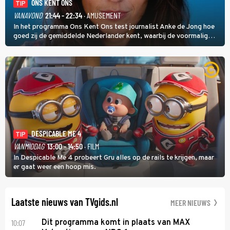
ONS KENT ONS
TIP
VANAVOND
21:44 - 22:34
· AMUSEMENT
In het programma Ons Kent Ons test journalist Anke de Jong hoe
goed zij de gemiddelde Nederlander kent, waarbij de voormalig
hoofdredacteur van modebladen Glamour en Elle het samen met
rapper Keizer opneemt tegen Edson da Graça en Marc-Marie
Huijbregts.
DESPICABLE ME 4
TIP
VANMIDDAG
13:00 - 14:50
· FILM
In Despicable Me 4 probeert Gru alles op de rails te krijgen, maar
er gaat weer een hoop mis.
Laatste nieuws van TVgids.nl
MEER NIEUWS
10:07
Dit programma komt in plaats van MAX