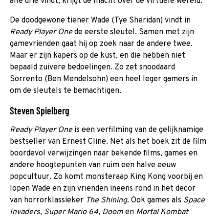
alle drie vindt, krijgt de macht over de virtuele wereld.
De doodgewone tiener Wade (Tye Sheridan) vindt in
Ready Player One
de eerste sleutel. Samen met zijn
gamevrienden gaat hij op zoek naar de andere twee.
Maar er zijn kapers op de kust, en die hebben niet
bepaald zuivere bedoelingen. Zo zet snoodaard
Sorrento (Ben Mendelsohn) een heel leger gamers in
om de sleutels te bemachtigen.
Steven Spielberg
Ready Player One
is een verfilming van de gelijknamige
bestseller van Ernest Cline. Net als het boek zit de film
boordevol verwijzingen naar bekende films, games en
andere hoogtepunten van ruim een halve eeuw
popcultuur. Zo komt monsteraap King Kong voorbij en
lopen Wade en zijn vrienden ineens rond in het decor
van horrorklassieker
The Shining
. Ook games als
Space
Invaders
,
Super Mario 64
,
Doom
en
Mortal Kombat