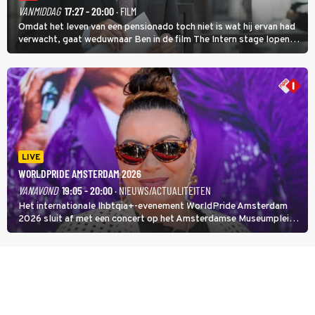
VANMIDDAG
17:27 - 20:00
· FILM
Omdat het leven van een pensionado toch niet is wat hij ervan had
verwacht, gaat weduwnaar Ben in de film The Intern stage lopen
bij de hippe webwinkel van Jules, wat een gouden zet blijkt te zijn.
LIVE
WORLDPRIDE AMSTERDAM 2026
VANAVOND
19:05 - 20:00
· NIEUWS/ACTUALITEITEN
Het internationale lhbtqia+-evenement WorldPride Amsterdam
2026 sluit af met een concert op het Amsterdamse Museumplein.
Anita Doth is een van de optredende artiesten. In de jaren 90
veroverde ze de wereld als zangeres van 2Unlimited.