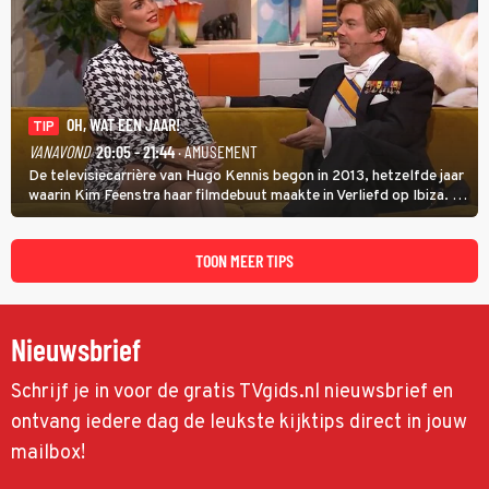
OH, WAT EEN JAAR!
TIP
VANAVOND
20:05 - 21:44
· AMUSEMENT
De televisiecarrière van Hugo Kennis begon in 2013, hetzelfde jaar
waarin Kim Feenstra haar filmdebuut maakte in Verliefd op Ibiza. In
Oh, Wat een Jaar! wordt duidelijk wat ze nog meer weten van het
jaar waarin ze allebei eindtwintigers waren.
TOON MEER TIPS
Nieuwsbrief
Schrijf je in voor de gratis TVgids.nl nieuwsbrief en
ontvang iedere dag de leukste kijktips direct in jouw
mailbox!