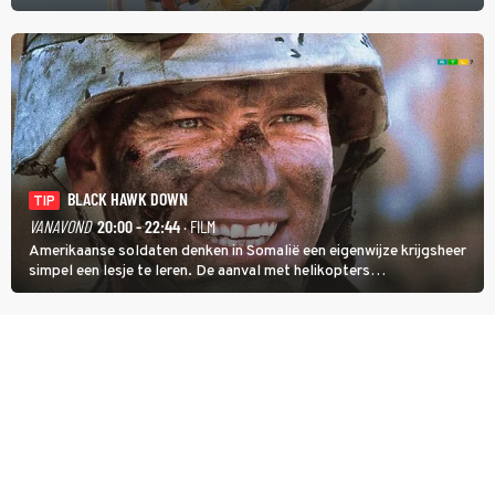
agenten.
BLACK HAWK DOWN
TIP
VANAVOND
20:00 - 22:44
· FILM
Amerikaanse soldaten denken in Somalië een eigenwijze krijgsheer
simpel een lesje te leren. De aanval met helikopters
verloopt in Black Hawk down dramatisch.