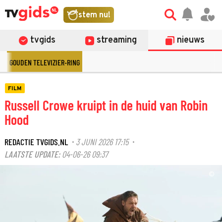
stem nu!
tvgids
streaming
nieuws
GOUDEN TELEVIZIER-RING
FILM
Russell Crowe kruipt in de huid van Robin
Hood
REDACTIE TVGIDS.NL
3 JUNI 2026 17:15
·
·
LAATSTE UPDATE:
04-06-26 09:37
©