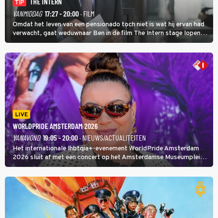
THE INTERN
TIP
VANMIDDAG
17:27 - 20:00
· FILM
Omdat het leven van een pensionado toch niet is wat hij ervan had
verwacht, gaat weduwnaar Ben in de film The Intern stage lopen
bij de hippe webwinkel van Jules, wat een gouden zet blijkt te zijn.
LIVE
WORLDPRIDE AMSTERDAM 2026
VANAVOND
19:05 - 20:00
· NIEUWS/ACTUALITEITEN
Het internationale lhbtqia+-evenement WorldPride Amsterdam
2026 sluit af met een concert op het Amsterdamse Museumplein.
Anita Doth is een van de optredende artiesten. In de jaren 90
veroverde ze de wereld als zangeres van 2Unlimited.