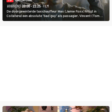
TIP
VANAVOND
20:00 - 22:25
· FILM
De doorgewinterde taxichauffeur Max (Jamie Foxx) krijgt in
Collateral een absolute ‘bad guy’ als passagier. Vincent (Tom
Cruise) heeft hem nodig om hem de stad door te loodsen om een
wel heel lugubere reden.