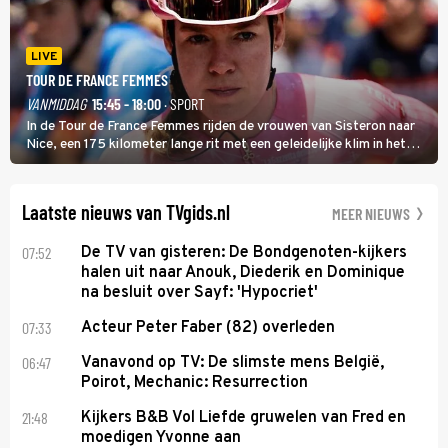
LIVE
TOUR DE FRANCE FEMMES
VANMIDDAG
15:45 - 18:00
· SPORT
In de Tour de France Femmes rijden de vrouwen van Sisteron naar
Nice, een 175 kilometer lange rit met een geleidelijke klim in het
midden. Dat is mogelijk niet de zwaarste hindernis, dat is de
temperatuur. Het kan in Nice namelijk bloedheet worden.
Laatste nieuws van TVgids.nl
MEER NIEUWS
07:52
De TV van gisteren: De Bondgenoten-kijkers
halen uit naar Anouk, Diederik en Dominique
na besluit over Sayf: 'Hypocriet'
07:33
Acteur Peter Faber (82) overleden
06:47
Vanavond op TV: De slimste mens België,
Poirot, Mechanic: Resurrection
21:48
Kijkers B&B Vol Liefde gruwelen van Fred en
moedigen Yvonne aan