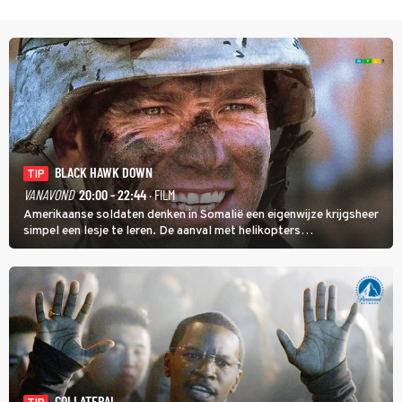
BLACK HAWK DOWN
TIP
VANAVOND
20:00 - 22:44
· FILM
Amerikaanse soldaten denken in Somalië een eigenwijze krijgsheer
simpel een lesje te leren. De aanval met helikopters
verloopt in Black Hawk down dramatisch.
COLLATERAL