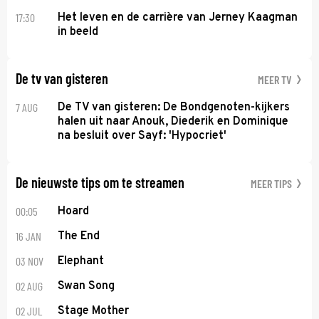
17:30
Het leven en de carrière van Jerney Kaagman
in beeld
De tv van gisteren
MEER TV
7 AUG
De TV van gisteren: De Bondgenoten-kijkers
halen uit naar Anouk, Diederik en Dominique
na besluit over Sayf: 'Hypocriet'
De nieuwste tips om te streamen
MEER TIPS
00:05
Hoard
16 JAN
The End
03 NOV
Elephant
02 AUG
Swan Song
02 JUL
Stage Mother