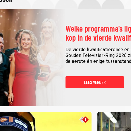
Welke programma's li
kop in de vierde kwali
De vierde kwalificatieronde én
Gouden Televizier-Ring 2026 zij
de eerste én enige tussenstand
LEES VERDER