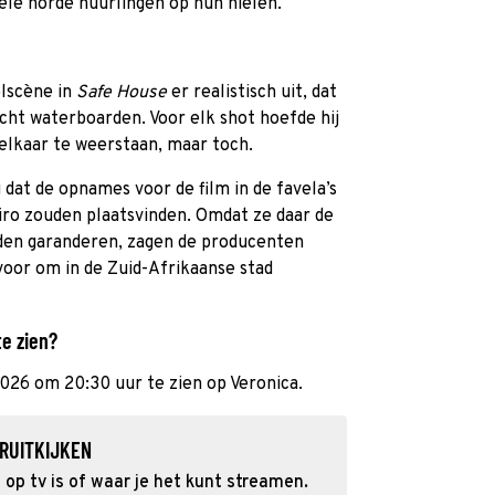
le horde huurlingen op hun hielen.
elscène in
Safe House
er realistisch uit, dat
écht waterboarden. Voor elk shot hoefde hij
elkaar te weerstaan, maar toch.
 dat de opnames voor de film in de favela’s
eiro zouden plaatsvinden. Omdat ze daar de
nden garanderen, zagen de producenten
rvoor om in de Zuid-Afrikaanse stad
te zien?
 2026 om 20:30 uur te zien op Veronica.
RUITKIJKEN
op tv is of waar je het kunt streamen.