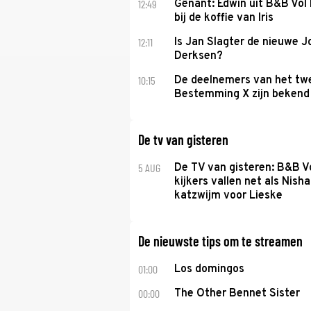
12:49
Gênant: Edwin uit B&B Vol 
bij de koffie van Iris
12:11
Is Jan Slagter de nieuwe 
Derksen?
10:15
De deelnemers van het tw
Bestemming X zijn bekend
De tv van gisteren
5 AUG
De TV van gisteren: B&B Vo
kijkers vallen net als Nisha
katzwijm voor Lieske
De nieuwste tips om te streamen
01:00
Los domingos
00:00
The Other Bennet Sister