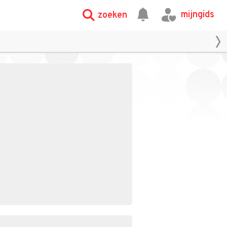
mijngids
zoeken