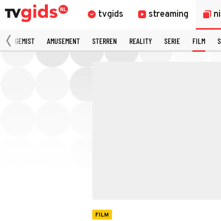
tvgids
streaming
n
N
GEMIST
AMUSEMENT
STERREN
REALITY
SERIE
FILM
S
FILM