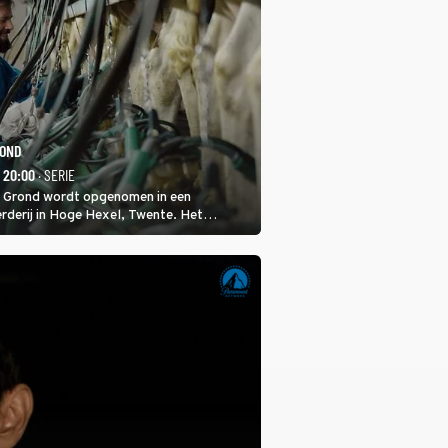
ROND
- 20:00
· SERIE
 Grond wordt opgenomen in een
rderij in Hoge Hexel, Twente. Het
met 160 koeien moest sluiten, omdat het
tura 2000-gebied ligt. In de serie heerst er
veeziekte.