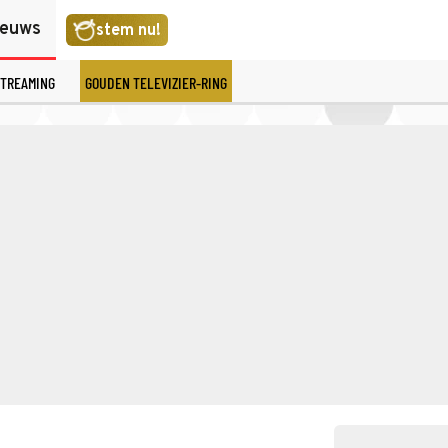
ieuws
stem nu!
TREAMING
GOUDEN TELEVIZIER-RING