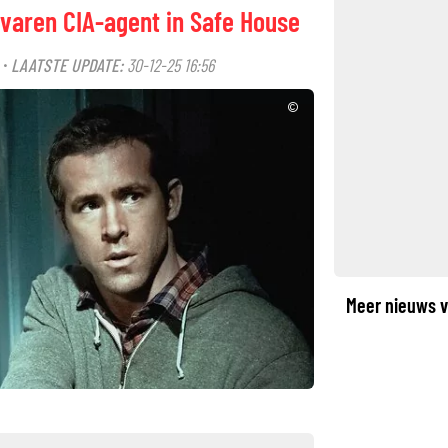
varen CIA-agent in Safe House
LAATSTE UPDATE:
30-12-25 16:56
·
©
Meer nieuws v