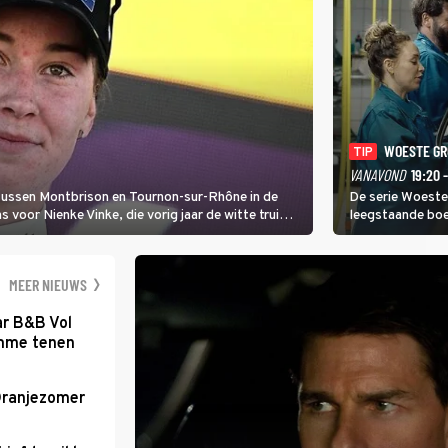
WOESTE G
TIP
VANAVOND
19:20 
 tussen Montbrison en Tournon-sur-Rhône in de
De serie Woeste
voor Nienke Vinke, die vorig jaar de witte trui
leegstaande boe
melkveebedrijf 
dicht bij een Na
een gevaarlijke 
MEER NIEUWS
ar B&B Vol
romme tenen
Oranjezomer