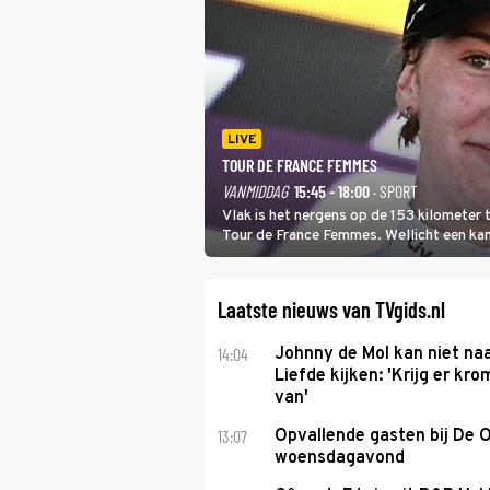
LIVE
TOUR DE FRANCE FEMMES
VANMIDDAG
15:45 - 18:00
· SPORT
Vlak is het nergens op de 153 kilometer
Tour de France Femmes. Wellicht een kans 
won.
Laatste nieuws van TVgids.nl
14:04
Johnny de Mol kan niet na
Liefde kijken: 'Krijg er k
van'
13:07
Opvallende gasten bij De 
woensdagavond