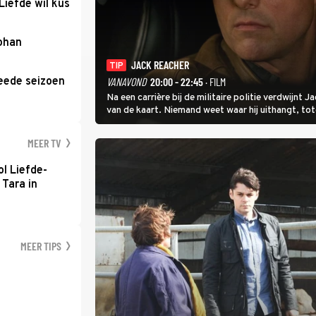
Liefde wil kus
Johan
JACK REACHER
TIP
eede seizoen
VANAVOND
20:00 - 22:45
· FILM
Na een carrière bij de militaire politie verdwijnt
van de kaart. Niemand weet waar hij uithangt, t
hem vraagt.
MEER TV
l Liefde-
 Tara in
MEER TIPS