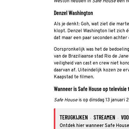
Weston hebben in
Safe House
een he
Denzel Washington
Als je denkt: Goh, wat ziet die mart
klopt. Denzel Washington liet zich 
dat maar een paar seconden achter 
Oorspronkelijk was het de bedoeling
van de Braziliaanse stad Rio de Jan
veiligheid van cast en crew niet ko
daarvan af. Uiteindelijk kozen ze e
Kaapstad te filmen.
Wanneer is Safe House op televisie 
Safe House
is op dinsdag 13 januari
TERUGKIJKEN
STREAMEN
VOO
·
·
Ontdek hier wanneer Safe House 