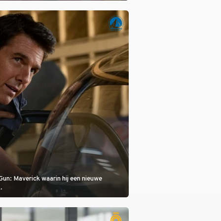
is, dat is de temperatuur. Het kan in Nice
eet worden.
Gun: Maverick waarin hij een nieuwe
.