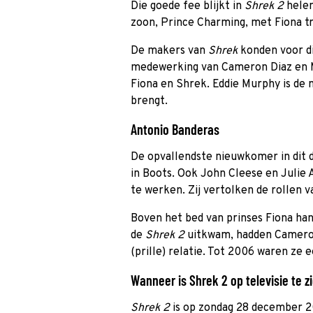
Die goede fee blijkt in
Shrek 2
helem
zoon, Prince Charming, met Fiona t
De makers van
Shrek
konden voor d
medewerking van Cameron Diaz en M
Fiona en Shrek. Eddie Murphy is de
brengt.
Antonio Banderas
De opvallendste nieuwkomer in dit d
in Boots. Ook John Cleese en Julie
te werken. Zij vertolken de rollen v
Boven het bed van prinses Fiona ha
de
Shrek 2
uitkwam, hadden Cameron
(prille) relatie. Tot 2006 waren ze e
Wanneer is Shrek 2 op televisie te z
Shrek 2
is op zondag 28 december 2