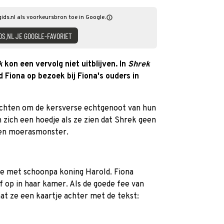
gids.nl als voorkeursbron toe in Google.
DS.NL JE GOOGLE-FAVORIET
k
kon een vervolg niet uitblijven. In
Shrek
d Fiona op bezoek bij Fiona's ouders in
achten om de kersverse echtgenoot van hun
zich een hoedje als ze zien dat Shrek geen
oen moerasmonster.
zie met schoonpa koning Harold. Fiona
lf op in haar kamer. Als de goede fee van
at ze een kaartje achter met de tekst: