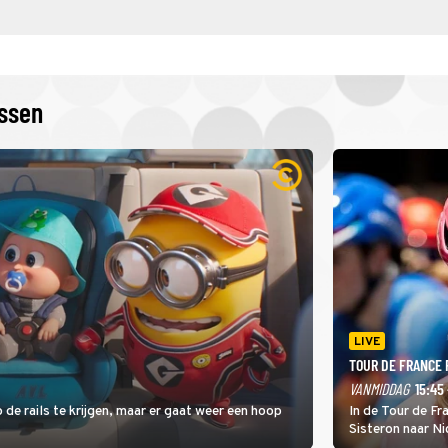
issen
LIVE
TOUR DE FRANCE
VANMIDDAG
15:45 
 de rails te krijgen, maar er gaat weer een hoop
In de Tour de F
Sisteron naar Ni
geleidelijke klim