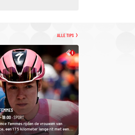
ALLE TIPS
 FEMMES
- 18:00
· SPORT
rance Femmes rijden de vrouwen van
ce, een 175 kilometer lange rit met een
 in het midden. Dat is mogelijk niet de