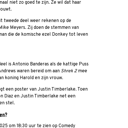
aal niet zo goed te zijn. Ze wil dat haar
rouwt.
it tweede deel weer rekenen op de
ike Meyers. Zij doen de stemmen van
 man die de komische ezel Donkey tot leven
eel is Antonio Banderas als de kattige Puss
 Andrews waren bereid om aan
Shrek 2
mee
an koning Harold en zijn vrouw.
ngt een poster van Justin Timberlake. Toen
 Diaz en Justin Timberlake net een
en stel.
ien?
025 om 18:30 uur te zien op Comedy