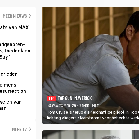
zwaarste hindern
namelijk bloedh
MEER NIEUWS
aats van MAX
ondgenoten-
k, Diederik en
Sayf:
verleden
te mens
Resurrection
TOP GUN: MAVERICK
TIP
uwelen van
VANMIDDAG
17:25 - 20:00
· FILM
aan
Tom Cruise is terug als heldhaftige piloot in Top 
lichting vliegers klaarstoomt voor het echte werk
MEER TV