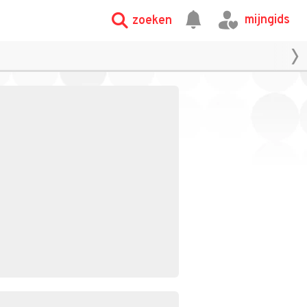
mijngids
zoeken