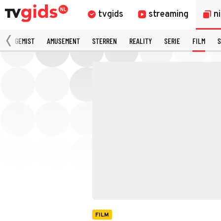
tvgids
streaming
n
N
GEMIST
AMUSEMENT
STERREN
REALITY
SERIE
FILM
S
FILM