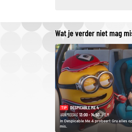
Wat je verder niet mag m
DESPICABLE ME 4
TIP
VANMIDDAG
13:00 - 14:50
· FILM
In Despicable Me 4 probeert Gru alles op
mis.