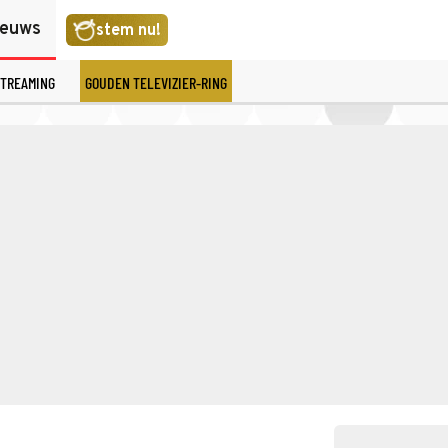
ieuws
stem nu!
TREAMING
GOUDEN TELEVIZIER-RING