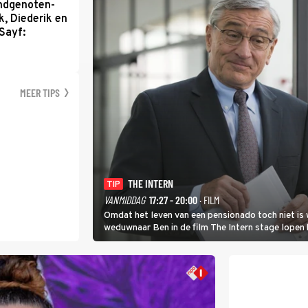
ondgenoten-
k, Diederik en
Sayf:
MEER TIPS
THE INTERN
TIP
VANMIDDAG
17:27 - 20:00
· FILM
Omdat het leven van een pensionado toch niet is 
weduwnaar Ben in de film The Intern stage lopen 
gouden zet blijkt te zijn.