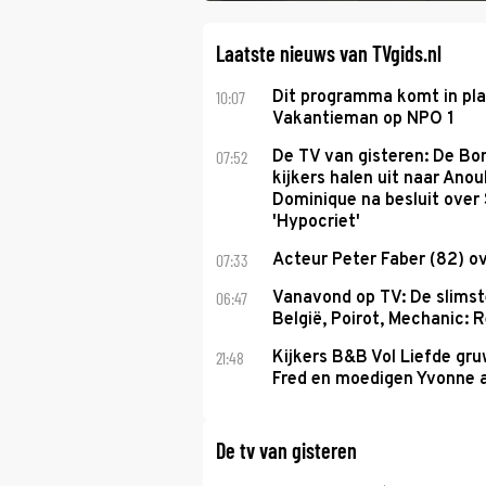
Laatste nieuws van TVgids.nl
10:07
Dit programma komt in pl
Vakantieman op NPO 1
07:52
De TV van gisteren: De B
kijkers halen uit naar Anou
Dominique na besluit over 
'Hypocriet'
07:33
Acteur Peter Faber (82) o
06:47
Vanavond op TV: De slims
België, Poirot, Mechanic: 
21:48
Kijkers B&B Vol Liefde gr
Fred en moedigen Yvonne 
De tv van gisteren