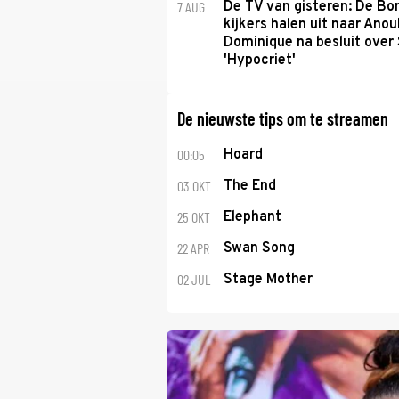
7 AUG
De TV van gisteren: De B
kijkers halen uit naar Anou
Dominique na besluit over 
'Hypocriet'
De nieuwste tips om te streamen
00:05
Hoard
03 OKT
The End
25 OKT
Elephant
22 APR
Swan Song
02 JUL
Stage Mother