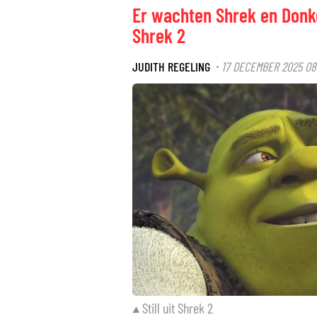
Er wachten Shrek en Donk
Shrek 2
JUDITH REGELING
17 DECEMBER 2025 08
·
Still uit Shrek 2