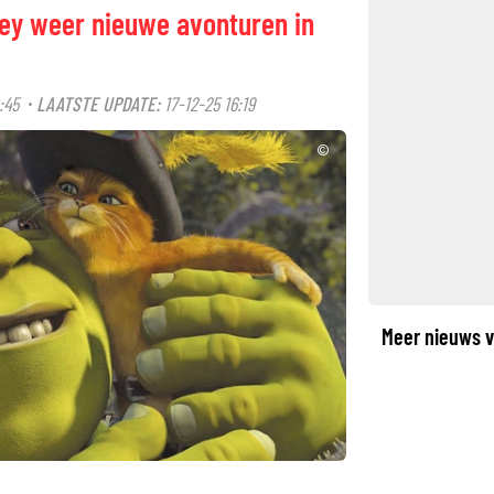
ey weer nieuwe avonturen in
:45
LAATSTE UPDATE:
17-12-25 16:19
·
©
Meer nieuws v