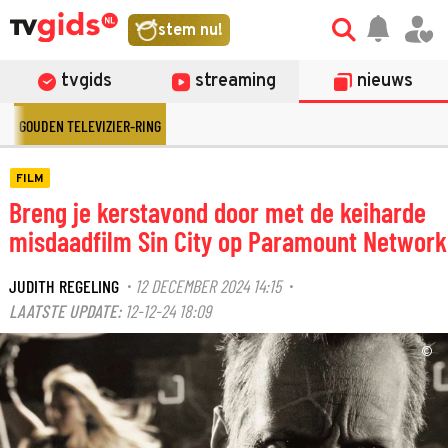
stem nu!
tvgids
streaming
nieuws
GOUDEN TELEVIZIER-RING
FILM
Breng je kerstavond door met de keiharde
misdaadfilm Sin City op Paramount Network
JUDITH REGELING
12 DECEMBER 2024 14:15
·
·
LAATSTE UPDATE:
12-12-24 18:09
©