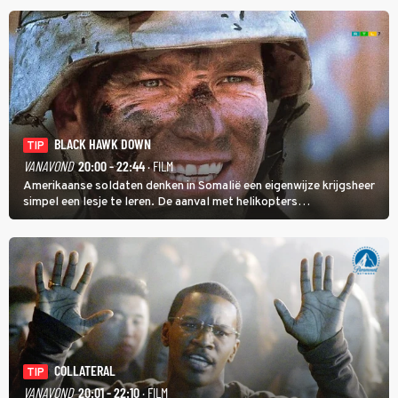
BLACK HAWK DOWN
TIP
VANAVOND
20:00 - 22:44
· FILM
Amerikaanse soldaten denken in Somalië een eigenwijze krijgsheer
simpel een lesje te leren. De aanval met helikopters
verloopt in Black Hawk down dramatisch.
COLLATERAL
TIP
VANAVOND
20:01 - 22:10
· FILM