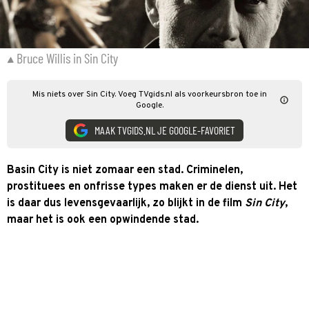
Bruce Willis in Sin City
Mis niets over Sin City. Voeg TVgids.nl als voorkeursbron toe in
Google.
MAAK TVGIDS.NL JE GOOGLE-FAVORIET
Basin City is niet zomaar een stad. Criminelen,
prostituees en onfrisse types maken er de dienst uit. Het
is daar dus levensgevaarlijk, zo blijkt in de film
Sin City
,
maar het is ook een opwindende stad.