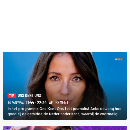
ONS KENT ONS
TIP
VANAVOND
21:44 - 22:34
· AMUSEMENT
In het programma Ons Kent Ons test journalist Anke de Jong hoe
goed zij de gemiddelde Nederlander kent, waarbij de voormalig
hoofdredacteur van modebladen Glamour en Elle het samen met
rapper Keizer opneemt tegen Edson da Graça en Marc-Marie
Huijbregts.