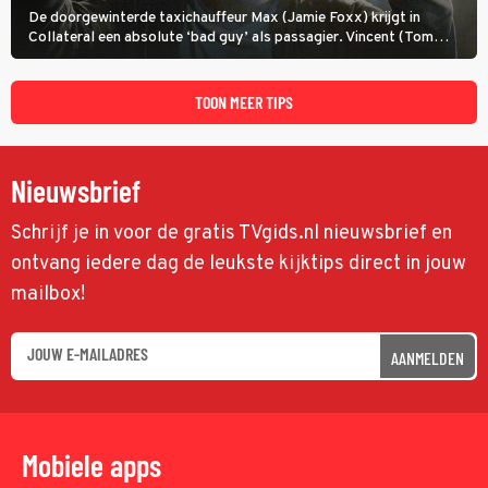
De doorgewinterde taxichauffeur Max (Jamie Foxx) krijgt in
Collateral een absolute ‘bad guy’ als passagier. Vincent (Tom
Cruise) heeft hem nodig om hem de stad door te loodsen om een
wel heel lugubere reden.
TOON MEER TIPS
Nieuwsbrief
Schrijf je in voor de gratis TVgids.nl nieuwsbrief en
ontvang iedere dag de leukste kijktips direct in jouw
mailbox!
AANMELDEN
Mobiele apps