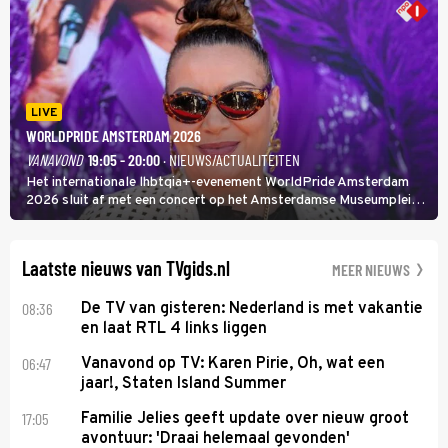
LIVE
WORLDPRIDE AMSTERDAM 2026
VANAVOND
19:05 - 20:00
· NIEUWS/ACTUALITEITEN
Het internationale lhbtqia+-evenement WorldPride Amsterdam
2026 sluit af met een concert op het Amsterdamse Museumplein.
Anita Doth is een van de optredende artiesten. In de jaren 90
veroverde ze de wereld als zangeres van 2Unlimited.
Laatste nieuws van TVgids.nl
MEER NIEUWS
08:36
De TV van gisteren: Nederland is met vakantie
en laat RTL 4 links liggen
06:47
Vanavond op TV: Karen Pirie, Oh, wat een
jaar!, Staten Island Summer
17:05
Familie Jelies geeft update over nieuw groot
avontuur: 'Draai helemaal gevonden'