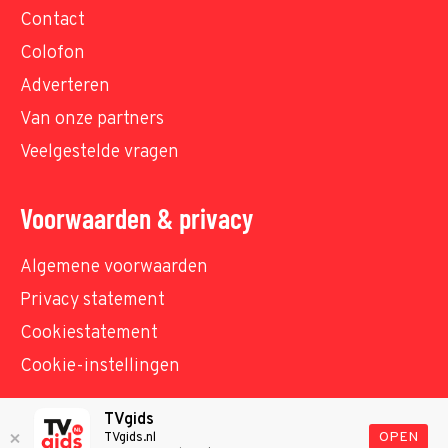
Contact
Colofon
Adverteren
Van onze partners
Veelgestelde vragen
Voorwaarden & privacy
Algemene voorwaarden
Privacy statement
Cookiestatement
Cookie-instellingen
TVgids
© TVgids.nl 2026 - All rights reserved. No text and
OPEN
TVgids.nl