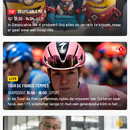
DESPICABLE ME 4
TIP
NU
12:30 - 14:04
· FILM
In Despicable Me 4 probeert Gru alles op de rails te krijgen, maar
er gaat weer een hoop mis.
LIVE
TOUR DE FRANCE FEMMES
VANMIDDAG
15:45 - 18:00
· SPORT
In de Tour de France Femmes rijden de vrouwen van Sisteron naar
Nice, een 175 kilometer lange rit met een geleidelijke klim in het
midden. Dat is mogelijk niet de zwaarste hindernis, dat is de
temperatuur. Het kan in Nice namelijk bloedheet worden.