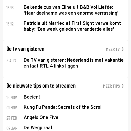
16:13
Bekende zus van Eline uit B&B Vol Liefde:
'Haar deelname was een enorme verrassing'
15:12
Patricia uit Married at First Sight verwelkomt
baby: 'Een week geleden veranderde alles'
De tv van gisteren
MEER TV
8 AUG
De TV van gisteren: Nederland is met vakantie
en laat RTL 4 links liggen
De nieuwste tips om te streamen
MEER TIPS
16 NOV
Boeien!
01 NOV
Kung Fu Panda: Secrets of the Scroll
23 FEB
Angels One Five
02 JAN
De Wegpiraat