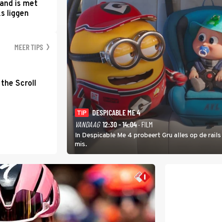
and is met
s liggen
MEER TIPS
the Scroll
DESPICABLE ME 4
TIP
VANDAAG
12:30 - 14:04
· FILM
In Despicable Me 4 probeert Gru alles op de rails
mis.