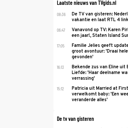
Laatste nieuws van TVgids.nl
08:36
De TV van gisteren: Nederl
vakantie en laat RTL 4 link
06:47
Vanavond op TV: Karen Piri
een jaar!, Staten Island 
17:05
Familie Jelies geeft updat
groot avontuur: 'Draai hel
gevonden'
16:13
Bekende zus van Eline uit
Liefde: 'Haar deelname w
verrassing'
15:12
Patricia uit Married at Firs
verwelkomt baby: 'Een we
veranderde alles'
De tv van gisteren