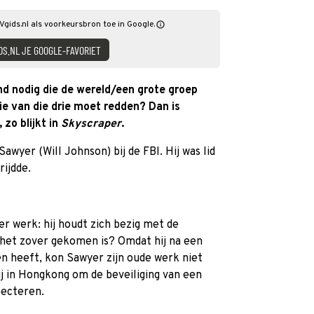
Vgids.nl als voorkeursbron toe in Google.
DS.NL JE GOOGLE-FAVORIET
nd nodig die de wereld/een grote groep
e van die drie moet redden? Dan is
zo blijkt in
Skyscraper
.
awyer (Will Johnson) bij de FBI. Hij was lid
rijdde.
r werk: hij houdt zich bezig met de
 het zover gekomen is? Omdat hij na een
n heeft, kon Sawyer zijn oude werk niet
hij in Hongkong om de beveiliging van een
pecteren.