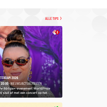
ALLE TIPS
TERDAM 2026
- 20:00
· NIEUWS/ACTUALITEITEN
ale lhbtqia+-evenement WorldPride
sluit af met een concert op het
eumplein. Anita Doth is een van de
sten. In de jaren 90 veroverde ze de
eres van 2Unlimited.