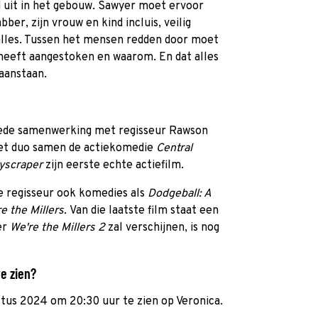
 uit in het gebouw. Sawyer moet ervoor
ber, zijn vrouw en kind incluis, veilig
 alles. Tussen het mensen redden door moet
 heeft aangestoken en waarom. En dat alles
aanstaan.
weede samenwerking met regisseur Rawson
het duo samen de actiekomedie
Central
yscraper
zijn eerste echte actiefilm.
 regisseur ook komedies als
Dodgeball: A
e the Millers.
Van die laatste film staat een
er
We're the Millers 2
zal verschijnen, is nog
te zien?
tus 2024 om 20:30 uur te zien op Veronica.