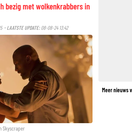
h bezig met wolkenkrabbers in
15
LAATSTE UPDATE:
08-08-24 13:42
·
©
Meer nieuws v
n Skyscraper