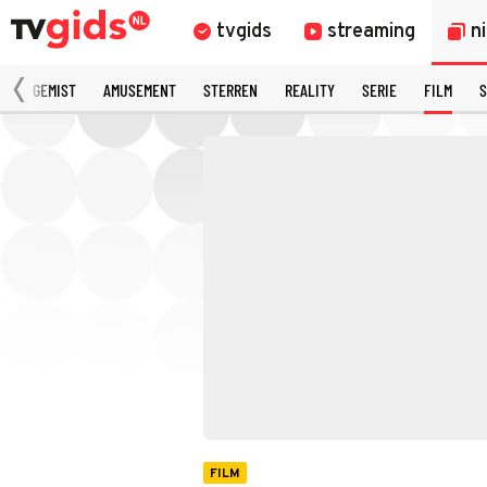
tvgids
streaming
n
N
GEMIST
AMUSEMENT
STERREN
REALITY
SERIE
FILM
S
FILM