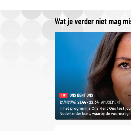
Wat je verder niet mag m
ONS KENT ONS
TIP
VANAVOND
21:44 - 22:34
· AMUSEMENT
In het programma Ons Kent Ons test jou
Nederlander kent, waarbij de voormalig
het samen met rapper Keizer opneemt te