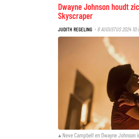
Dwayne Johnson houdt zic
Skyscraper
JUDITH REGELING
8 AUGUSTUS 2024 10:
·
Neve Campbell en Dwayne Johnson i