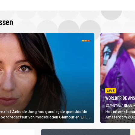
issen
LIVE
WORLDPRIDE AMS
VANAVOND
19:05 
rnalist Anke de Jong hoe goed zij de gemiddelde
Het internation
 hoofdredacteur van modebladen Glamour en Elle
Amsterdam 2026 
gen Edson da Graça en Marc-Marie Huijbregts.
Amsterdamse Mus
optredende artie
wereld als zang