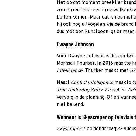
Net op dat moment breekt er brand
zorgen dat iedereen in de wolkenkrab
buiten komen. Maar dat is nog niet
hij ook nog uitvogelen wie de brand
dus met een kunstbeen, ga er maar 
Dwayne Johnson
Voor Dwayne Johnson is dit zijn t
Marhsall Thurber. In 2016 maakte 
Intelligence.
Thurber maakt met
Sk
Naast
Central Intelligence
maakte de
True Underdog Story
,
Easy A
en
We'r
vervolg in de planning. Of en wanne
niet bekend.
Wanneer is Skyscraper op televisie 
Skyscraper
is op donderdag 22 augus