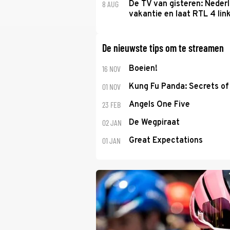
8 AUG
De TV van gisteren: Nederl
vakantie en laat RTL 4 link
De nieuwste tips om te streamen
16 NOV
Boeien!
01 NOV
Kung Fu Panda: Secrets of 
23 FEB
Angels One Five
02 JAN
De Wegpiraat
01 JAN
Great Expectations