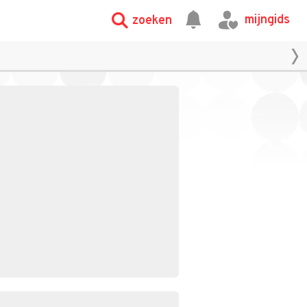
mijngids
zoeken