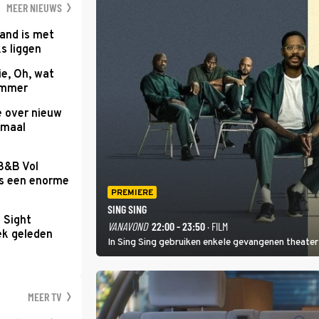
MEER NIEUWS
and is met
s liggen
e, Oh, wat
Summer
e over nieuw
emaal
 B&B Vol
as een enorme
PREMIERE
SING SING
t Sight
VANAVOND
22:00 - 23:50
· FILM
ek geleden
In Sing Sing gebruiken enkele gevangenen theater 
MEER TV