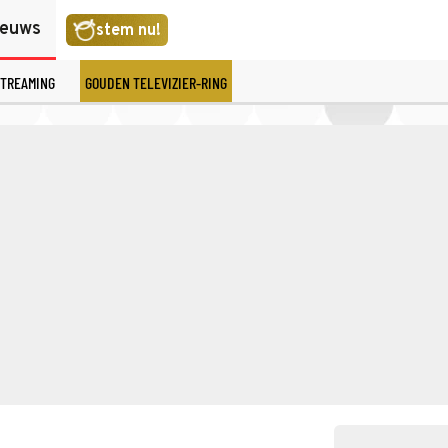
ieuws
stem nu!
TREAMING
GOUDEN TELEVIZIER-RING