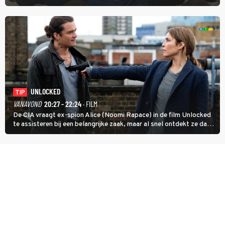
inmiddels supergespierd en werkzaam voor de CIA, Calvins hulp
goed kan gebruiken.
UNLOCKED
TIP
VANAVOND
20:27 - 22:24
· FILM
De CIA vraagt ex-spion Alice (Noomi Rapace) in de film Unlocked
te assisteren bij een belangrijke zaak, maar al snel ontdekt ze dat
degene die haar aanstelde kwade bedoelingen heeft.