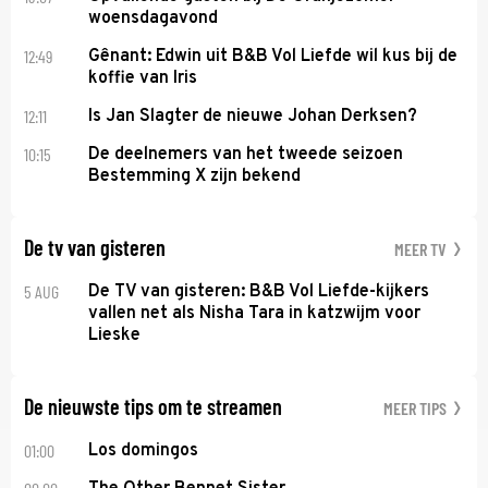
woensdagavond
12:49
Gênant: Edwin uit B&B Vol Liefde wil kus bij de
koffie van Iris
12:11
Is Jan Slagter de nieuwe Johan Derksen?
10:15
De deelnemers van het tweede seizoen
Bestemming X zijn bekend
De tv van gisteren
MEER TV
5 AUG
De TV van gisteren: B&B Vol Liefde-kijkers
vallen net als Nisha Tara in katzwijm voor
Lieske
De nieuwste tips om te streamen
MEER TIPS
01:00
Los domingos