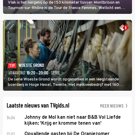
Vlak is het nergens op de 153 kilometer tussen Montbrison en
Tournon-sur-Rhône in de Tour de France Femmes. Wellicht een
kans voor Nienke Vinke, die vorig jaar de witte trui won.
WOESTE GROND
TIP
VANAVOND
19:20 - 20:00
· SERIE
De serie Woeste Grond wordt opgenomen in een leegstaande
boerderij in Hoge Hexel, Twente. Het melkveebedrijf met 160
koeien moest sluiten, omdat het dicht bij een Natura 2000-gebied
ligt. In de serie heerst er een gevaarlijke veeziekte.
Laatste nieuws van TVgids.nl
MEER NIEUWS
14:04
Johnny de Mol kan niet naar B&B Vol Liefde
kijken: 'Krijg er kromme tenen van'
13:07
Opvallende gasten bij De Oranjezomer