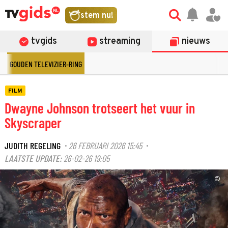
stem nu!
tvgids
streaming
nieuws
GOUDEN TELEVIZIER-RING
FILM
Dwayne Johnson trotseert het vuur in
Skyscraper
JUDITH REGELING
26 FEBRUARI 2026 15:45
·
·
LAATSTE UPDATE:
26-02-26 19:05
©