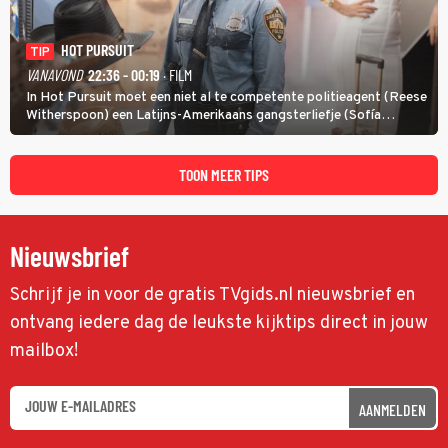
HOT PURSUIT
TIP
VANAVOND
22:36 - 00:19
· FILM
In Hot Pursuit moet een niet al te competente politieagent (Reese
Witherspoon) een Latijns-Amerikaans gangsterliefje (Sofía
Vergara) beschermen tegen corrupte agenten en moordlustige
maffiatypes.
TOON MEER TIPS
Nieuwsbrief
Schrijf je in voor de gratis TVgids.nl nieuwsbrief en
ontvang iedere dag de leukste kijktips direct in jouw
mailbox!
AANMELDEN