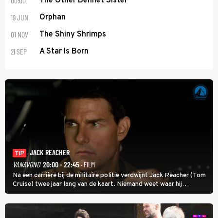
00:00
The Other Bennet Sister
19 JUN
Orphan
01 NOV
The Shiny Shrimps
21 SEP
A Star Is Born
JACK REACHER
TIP
VANAVOND
20:00 - 22:45
· FILM
Na een carrière bij de militaire politie verdwijnt Jack Reacher (Tom
Cruise) twee jaar lang van de kaart. Niemand weet waar hij
uithangt, totdat moordverdachte James Barr naar hem vraagt.