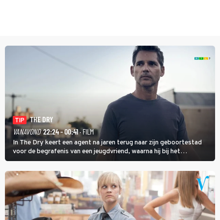
THE DRY
TIP
VANAVOND
22:24 - 00:41
· FILM
In The Dry keert een agent na jaren terug naar zijn geboortestad
voor de begrafenis van een jeugdvriend, waarna hij bij het
onderzoeken van diens dood een verband begint te vermoeden
met een oude zaak.