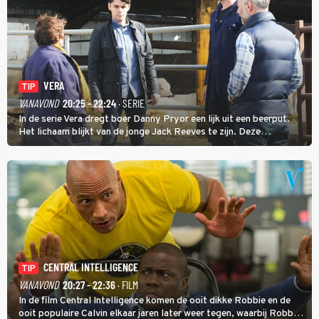
VERA
TIP
VANAVOND
20:25 - 22:24
· SERIE
In de serie Vera dregt boer Danny Pryor een lijk uit een beerput.
Het lichaam blijkt van de jonge Jack Reeves te zijn. Deze
homoseksuele woonwagenbewoner had gebroken met zijn familie
en verliet het kamp met slaande ruzie.
CENTRAL INTELLIGENCE
TIP
VANAVOND
20:27 - 22:36
· FILM
In de film Central Intelligence komen de ooit dikke Robbie en de
ooit populaire Calvin elkaar jaren later weer tegen, waarbij Robbie,