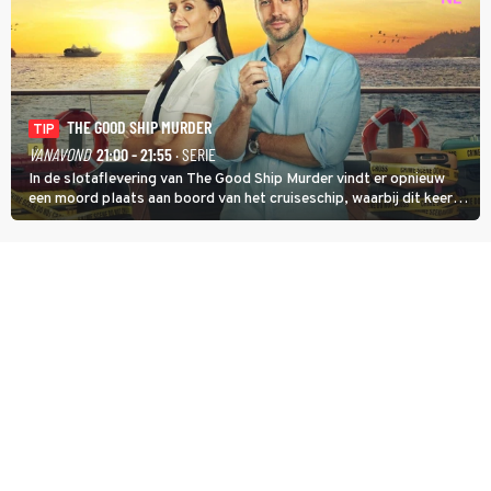
THE GOOD SHIP MURDER
TIP
VANAVOND
21:00 - 21:55
· SERIE
In de slotaflevering van The Good Ship Murder vindt er opnieuw
een moord plaats aan boord van het cruiseschip, waarbij dit keer
een bemanningslid het slachtoffer is en kapitein Marlowe de dader
lijkt te zijn.