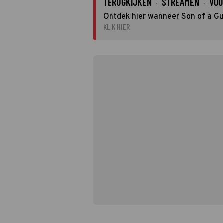
TERUGKIJKEN
STREAMEN
VOO
·
·
Ontdek hier wanneer Son of a Gun
KLIK HIER