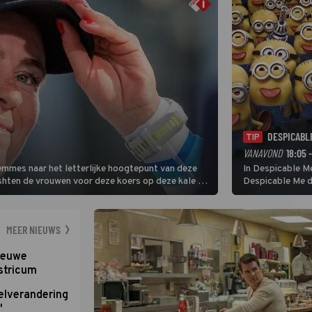
DESPICABL
TIP
VANAVOND
18:05 
Femmes naar het letterlijke hoogtepunt van deze
In Despicable Me
ishten de vrouwen voor deze koers op deze kale col
Despicable Me d
e slotklim is vlak.
Agnes de overst
dat pad weet te 
MEER NIEUWS
nieuwe
stricum
elverandering
'