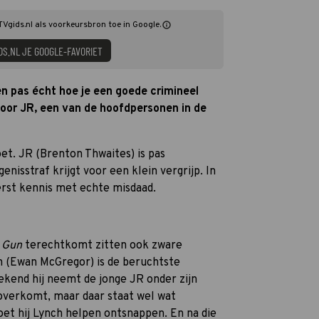
TVgids.nl als voorkeursbron toe in Google.
DS.NL JE GOOGLE-FAVORIET
en pas écht hoe je een goede crimineel
 voor JR, een van de hoofdpersonen in de
moet. JR (Brenton Thwaites) is pas
genisstraf krijgt voor een klein vergrijp. In
erst kennis met echte misdaad.
a Gun
terechtkomt zitten ook zware
h (Ewan McGregor) is de beruchtste
rekend hij neemt de jonge JR onder zijn
 overkomt, maar daar staat wel wat
et hij Lynch helpen ontsnappen. En na die