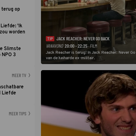
 terug op
Liefde: 'Ik
d zou worden
JACK REACHER: NEVER GO BACK
TIP
VANAVOND
20:00 - 22:25
· FILM
e Slimste
Jack Reacher is terug! In Jack Reacher: Never Go
p NPO 3
van de keiharde ex-militair.
MEER TV
nschatbare
 Liefde
MEER TIPS