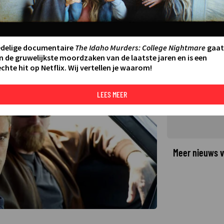
oor het eerst kennis met echte
:45
LAATSTE UPDATE:
22-08-24 22:29
·
edelige documentaire
The Idaho Murders: College Nightmare
gaat
n de gruwelijkste moordzaken van de laatste jaren en is een
chte hit op Netflix. Wij vertellen je waarom!
©
LEES MEER
Meer nieuws v