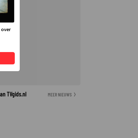
 over
an TVgids.nl
MEER NIEUWS