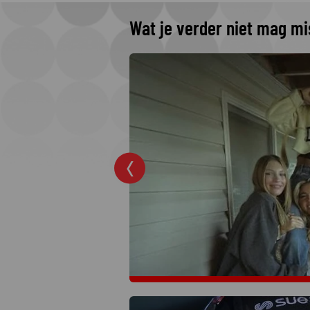
Wat je verder niet mag m
omenteel op
ronde?
ingronde van de
gang. Tijd dus voor