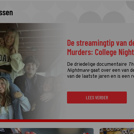
issen
De streamingtip van d
Murders: College Nigh
De driedelige documentaire
Th
Nightmare
gaat over een van d
van de laatste jaren en is een r
LEES VERDER