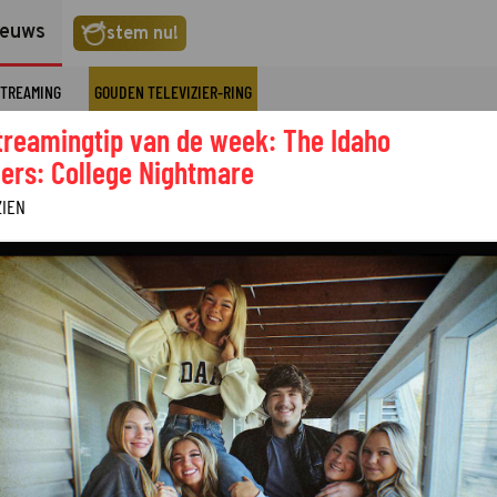
ieuws
stem nu!
TREAMING
GOUDEN TELEVIZIER-RING
treamingtip van de week: The Idaho
ers: College Nightmare
ZIEN