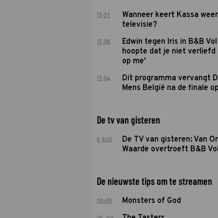
13:23
Wanneer keert Kassa weer
televisie?
13:06
Edwin tegen Iris in B&B Vol 
hoopte dat je niet verlief
op me'
13:04
Dit programma vervangt D
Mens België na de finale o
De tv van gisteren
6 AUG
De TV van gisteren: Van O
Waarde overtroeft B&B Vol
De nieuwste tips om te streamen
00:00
Monsters of God
24 JUL