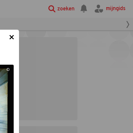
mijngids
zoeken
×
©