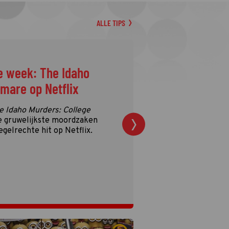
ALLE TIPS
e week: The Idaho
tmare op Netflix
e Idaho Murders: College
e gruwelijkste moordzaken
egelrechte hit op Netflix.