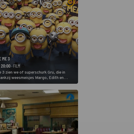
E ME 3
- 20:00
· FILM
 3 zien we of superschurk Gru, die in
ankzij weesmeisjes Margo, Edith en
ap naar het rechte pad maakte, ook op
blijven.