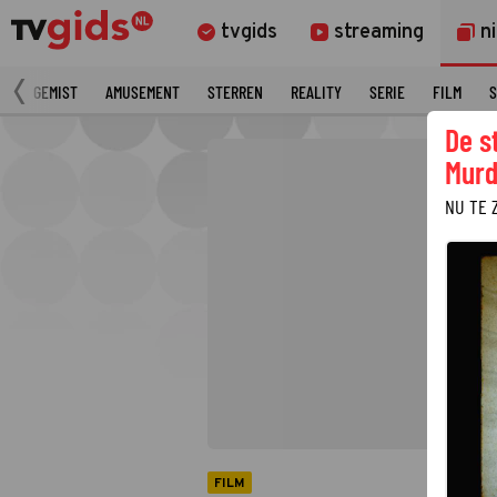
tvgids
streaming
n
N
GEMIST
AMUSEMENT
STERREN
REALITY
SERIE
FILM
S
De s
Murd
NU TE 
FILM