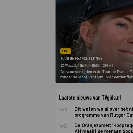
LIVE
TOUR DE FRANCE FEMMES
VANMIDDAG
15:20 - 18:00
· SPORT
De vrouwen rijden in de Tour de France 
ronde: de Mont Ventoux. Niet eerder fin
uit de buitencategorie. De aanloop naar d
Laatste nieuws van TVgids.nl
14:09
Dit weten we al over het 
programma van Rutger Ca
14:04
De Oranjezomer: 'Koopzeg
AH maakt de mensen boos