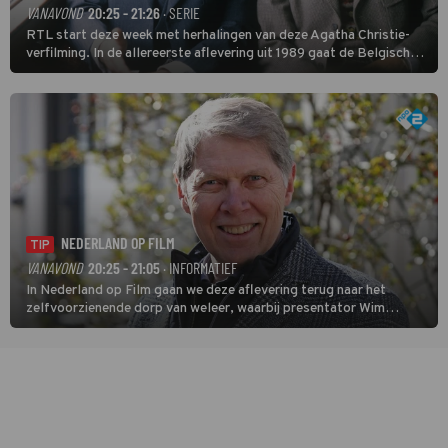
VANAVOND
20:25 - 21:26
· SERIE
RTL start deze week met herhalingen van deze Agatha Christie-
verfilming. In de allereerste aflevering uit 1989 gaat de Belgische
speurder op zoek naar een vermiste kok. Poirot raakt al snel
verwikkeld in een moordzaak. (HH)
NEDERLAND OP FILM
TIP
VANAVOND
20:25 - 21:05
· INFORMATIEF
In Nederland op Film gaan we deze aflevering terug naar het
zelfvoorzienende dorp van weleer, waarbij presentator Wim
Daniëls de kijkers meeneemt op reis door de tijd aan de hand van
unieke amateurbeelden uit verschillende decennia. (HH)