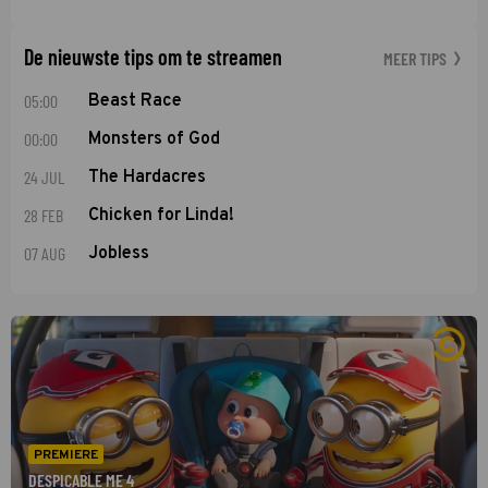
De nieuwste tips om te streamen
MEER TIPS
05:00
Beast Race
00:00
Monsters of God
24 JUL
The Hardacres
28 FEB
Chicken for Linda!
07 AUG
Jobless
PREMIERE
DESPICABLE ME 4