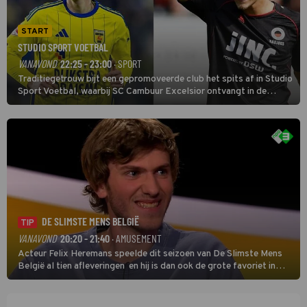
START
STUDIO SPORT VOETBAL
VANAVOND
22:25 - 23:00
· SPORT
Traditiegetrouw bijt een gepromoveerde club het spits af in Studio
Sport Voetbal, waarbij SC Cambuur Excelsior ontvangt in de
eerste wedstrijd van het nieuwe Eredivisieseizoen. De nieuwe
oefenmeester is Johan Plat en hij wil aanvallend voetballen.
DE SLIMSTE MENS BELGIË
TIP
VANAVOND
20:20 - 21:40
· AMUSEMENT
Acteur Felix Heremans speelde dit seizoen van De Slimste Mens
België al tien afleveringen en hij is dan ook de grote favoriet in
deze seizoensfinale. En er is Nederlandse inbreng, want komiek
Soundos El Ahmadi neemt plaats aan de jurytafel.