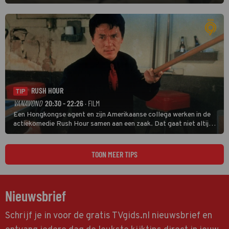
donder op kunt zeggen dat er van Bishops geplande pensioen niet
veel terechtkomt.
RUSH HOUR
TIP
VANAVOND
20:30 - 22:26
· FILM
Een Hongkongse agent en zijn Amerikaanse collega werken in de
actiekomedie Rush Hour samen aan een zaak. Dat gaat niet altijd
van een leien dakje.
TOON MEER TIPS
Nieuwsbrief
Schrijf je in voor de gratis TVgids.nl nieuwsbrief en