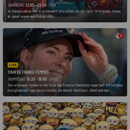
VANAVOND
21:00 - 22:50
· FILM
In Despicable Me 4 probeert Gru alles op de rails te krijgen, maar
er gaat weer een hoop mis.
LIVE
TOUR DE FRANCE FEMMES
VANMIDDAG
15:20 - 18:00
· SPORT
De vrouwen rijden in de Tour de France Femmes naar het letterlijke
hoogtepunt van deze ronde: de Mont Ventoux. Niet eerder
finishten de vrouwen voor deze koers op deze kale col uit de
buitencategorie. De aanloop naar de slotklim is vlak.