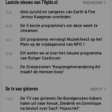
Laatste nieuws van TVgids.nl
MEER NIEUWS
17:25
Idols-jurylid en zangeres van Earth & Fire
Jerney Kaagman overleden
16:39
De 5 beste programma's om deze week te
streamen
14:47
Dit programma vervangt Muziekfeest op het
Plein op de vrijdagavond van NPO 1
14:09
Dit weten we al over het nieuwe programma
van Rutger Castricum
14:04
De Oranjezomer: 'Koopzegelverandering AH
maakt de mensen boos'
De tv van gisteren
MEER TV
7 AUG
De TV van gisteren: De Bondgenoten-kijkers
halen uit naar Anouk, Diederik en Dominique
na besluit over Sayf: 'Hypocriet'