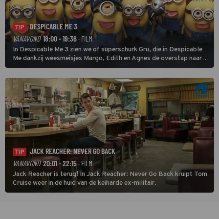
DESPICABLE ME 3
TIP
VANAVOND
18:00 - 19:36
· FILM
In Despicable Me 3 zien we of superschurk Gru, die in Despicable
Me dankzij weesmeisjes Margo, Edith en Agnes de overstap naar
het rechte pad maakte, ook op dat pad weet te blijven.
JACK REACHER: NEVER GO BACK
TIP
VANAVOND
20:01 - 22:15
· FILM
Jack Reacher is terug! In Jack Reacher: Never Go Back kruipt Tom
Cruise weer in de huid van de keiharde ex-militair.