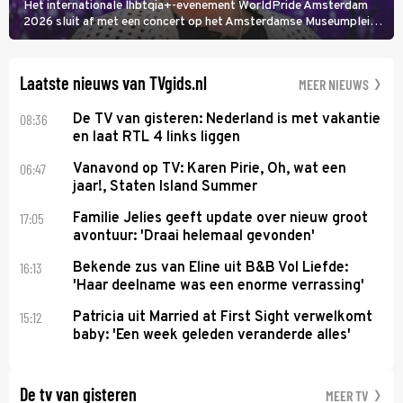
Het internationale lhbtqia+-evenement WorldPride Amsterdam
2026 sluit af met een concert op het Amsterdamse Museumplein.
Anita Doth is een van de optredende artiesten. In de jaren 90
veroverde ze de wereld als zangeres van 2Unlimited.
Laatste nieuws van TVgids.nl
MEER NIEUWS
08:36
De TV van gisteren: Nederland is met vakantie
en laat RTL 4 links liggen
06:47
Vanavond op TV: Karen Pirie, Oh, wat een
jaar!, Staten Island Summer
17:05
Familie Jelies geeft update over nieuw groot
avontuur: 'Draai helemaal gevonden'
16:13
Bekende zus van Eline uit B&B Vol Liefde:
'Haar deelname was een enorme verrassing'
15:12
Patricia uit Married at First Sight verwelkomt
baby: 'Een week geleden veranderde alles'
De tv van gisteren
MEER TV