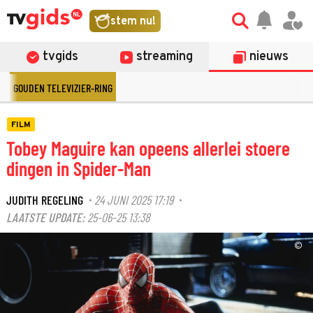
stem nu!
tvgids
streaming
nieuws
GOUDEN TELEVIZIER-RING
FILM
Tobey Maguire kan opeens allerlei stoere
dingen in Spider-Man
JUDITH REGELING
24 JUNI 2025 17:19
·
·
LAATSTE UPDATE:
25-06-25 13:38
©