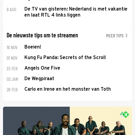
8 AUG
De TV van gisteren: Nederland is met vakantie
en laat RTL 4 links liggen
De nieuwste tips om te streamen
MEER TIPS
16 NOV
Boeien!
01 NOV
Kung Fu Panda: Secrets of the Scroll
23 FEB
Angels One Five
02 JAN
De Wegpiraat
26 FEB
Carlo en Irene en het monster van Toth