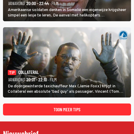
VANAVOND
20:00 - 22:44
· FILM
Amerikaanse soldaten denken in Somalië een eigenwijze krijgsheer
simpel een lesje te leren. De aanval met helikopters
verloopt in Black Hawk down dramatisch.
COLLATERAL
TIP
VANAVOND
20:01 - 22:10
· FILM
De doorgewinterde taxichauffeur Max (Jamie Foxx) krijgt in
Collateral een absolute ‘bad guy’ als passagier. Vincent (Tom
Cruise) heeft hem nodig om hem de stad door te loodsen om een
wel heel lugubere reden.
TOON MEER TIPS
Nieuwsbrief