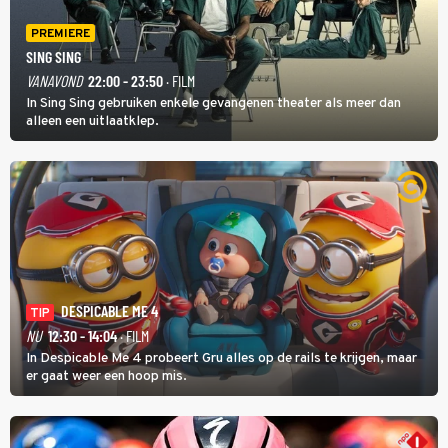
PREMIERE
SING SING
VANAVOND
22:00 - 23:50
· FILM
In Sing Sing gebruiken enkele gevangenen theater als meer dan
alleen een uitlaatklep.
DESPICABLE ME 4
TIP
NU
12:30 - 14:04
· FILM
In Despicable Me 4 probeert Gru alles op de rails te krijgen, maar
er gaat weer een hoop mis.