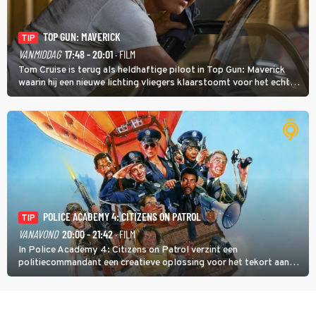
TOP GUN: MAVERICK
TIP
VANMIDDAG
17:48 - 20:01
· FILM
Tom Cruise is terug als heldhaftige piloot in Top Gun: Maverick
waarin hij een nieuwe lichting vliegers klaarstoomt voor het echte
werk.
POLICE ACADEMY 4: CITIZENS ON PATROL
TIP
VANAVOND
20:00 - 21:42
· FILM
In Police Academy 4: Citizens on Patrol verzint een
politiecommandant een creatieve oplossing voor het tekort aan
agenten.