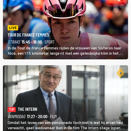
LIVE
TOUR DE FRANCE FEMMES
STRAKS
15:45 - 18:00
· SPORT
In de Tour de France Femmes rijden de vrouwen van Sisteron naar
Nice, een 175 kilometer lange rit met een geleidelijke klim in het
midden. Dat is mogelijk niet de zwaarste hindernis, dat is de
temperatuur. Het kan in Nice namelijk bloedheet worden.
THE INTERN
TIP
VANMIDDAG
17:27 - 20:00
· FILM
Omdat het leven van een pensionado toch niet is wat hij ervan had
verwacht, gaat weduwnaar Ben in de film The Intern stage lopen