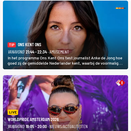
ONS KENT ONS
TIP
VANAVOND
21:44 - 22:34
· AMUSEMENT
In het programma Ons Kent Ons test journalist Anke de Jong hoe
goed zij de gemiddelde Nederlander kent, waarbij de voormalig
hoofdredacteur van modebladen Glamour en Elle het samen met
rapper Keizer opneemt tegen Edson da Graça en Marc-Marie
Huijbregts.
LIVE
WORLDPRIDE AMSTERDAM 2026
VANAVOND
19:05 - 20:00
· NIEUWS/ACTUALITEITEN