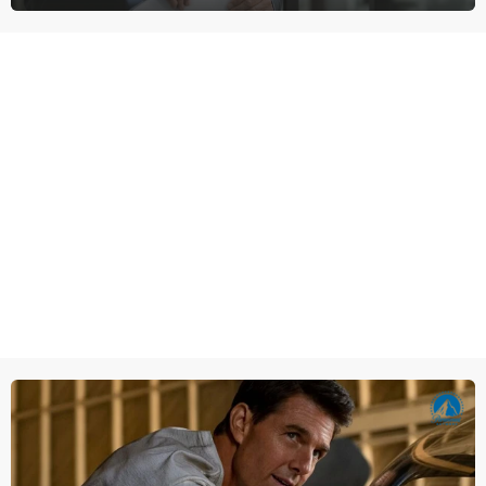
bij de hippe webwinkel van Jules, wat een gouden zet blijkt te zijn.