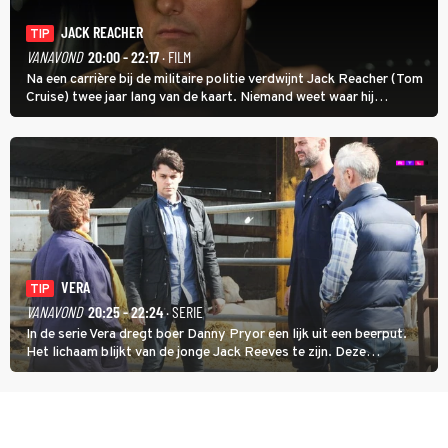
JACK REACHER
TIP
VANAVOND
20:00 - 22:17
· FILM
Na een carrière bij de militaire politie verdwijnt Jack Reacher (Tom
Cruise) twee jaar lang van de kaart. Niemand weet waar hij
uithangt, totdat moordverdachte James Barr naar hem vraagt.
VERA
TIP
VANAVOND
20:25 - 22:24
· SERIE
In de serie Vera dregt boer Danny Pryor een lijk uit een beerput.
Het lichaam blijkt van de jonge Jack Reeves te zijn. Deze
homoseksuele woonwagenbewoner had gebroken met zijn familie
en verliet het kamp met slaande ruzie.