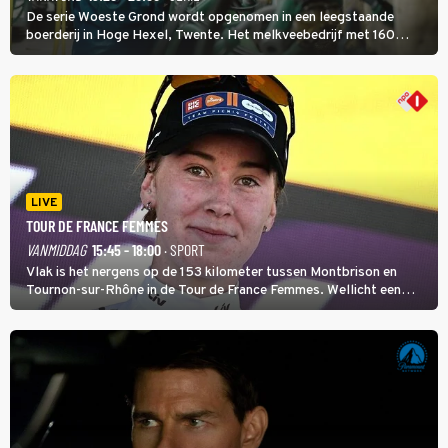
De serie Woeste Grond wordt opgenomen in een leegstaande
boerderij in Hoge Hexel, Twente. Het melkveebedrijf met 160
koeien moest sluiten, omdat het dicht bij een Natura 2000-gebied
ligt. In de serie heerst er een gevaarlijke veeziekte.
LIVE
TOUR DE FRANCE FEMMES
VANMIDDAG
15:45 - 18:00
· SPORT
Vlak is het nergens op de 153 kilometer tussen Montbrison en
Tournon-sur-Rhône in de Tour de France Femmes. Wellicht een
kans voor Nienke Vinke, die vorig jaar de witte trui won.