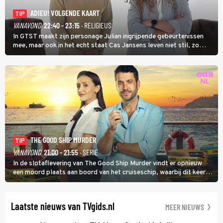
ADIEU! VOLGENDE KAART
TIP
VANAVOND
22:40 - 23:15
· RELIGIEUS
In GTST maakt zijn personage Julian ingrijpende gebeurtenissen
mee, maar ook in het echt staat Cas Jansens leven niet stil, zo
vertelt hij in Adieu! Volgende Kaart.
THE GOOD SHIP MURDER
TIP
VANAVOND
21:00 - 21:55
· SERIE
In de slotaflevering van The Good Ship Murder vindt er opnieuw
een moord plaats aan boord van het cruiseschip, waarbij dit keer
een bemanningslid het slachtoffer is en kapitein Marlowe de dader
lijkt te zijn.
Laatste nieuws van TVgids.nl
MEER NIEUWS