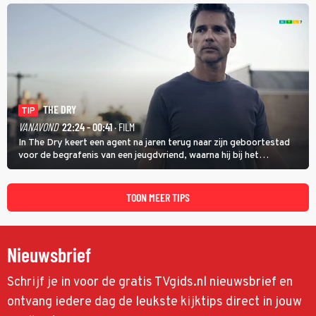
THE DRY
TIP
VANAVOND
22:24 - 00:41
· FILM
In The Dry keert een agent na jaren terug naar zijn geboortestad
voor de begrafenis van een jeugdvriend, waarna hij bij het
onderzoeken van diens dood een verband begint te vermoeden
met een oude zaak.
TOON MEER TIPS
Nieuwsbrief
Schrijf je in voor de gratis TVgids.nl nieuwsbrief en
ontvang iedere dag de leukste kijktips direct in jouw