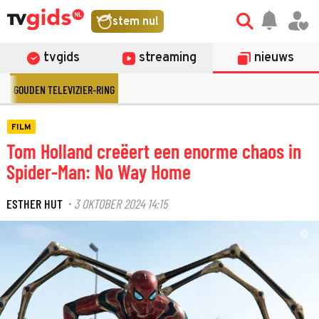
stem nu!
tvgids
streaming
nieuws
GOUDEN TELEVIZIER-RING
FILM
Tom Holland creëert een enorme chaos in
Spider-Man: No Way Home
ESTHER HUT
3 OKTOBER 2024 14:15
·
©