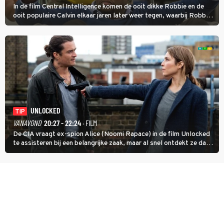
In de film Central Intelligence komen de ooit dikke Robbie en de
ooit populaire Calvin elkaar jaren later weer tegen, waarbij Robbie,
inmiddels supergespierd en werkzaam voor de CIA, Calvins hulp
goed kan gebruiken.
UNLOCKED
TIP
VANAVOND
20:27 - 22:24
· FILM
De CIA vraagt ex-spion Alice (Noomi Rapace) in de film Unlocked
te assisteren bij een belangrijke zaak, maar al snel ontdekt ze dat
degene die haar aanstelde kwade bedoelingen heeft.