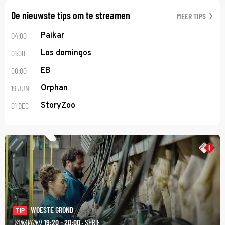
De nieuwste tips om te streamen
MEER TIPS
04:00
Paikar
01:00
Los domingos
00:00
EB
19 JUN
Orphan
01 DEC
StoryZoo
WOESTE GROND
TIP
VANAVOND
19:20 - 20:00
· SERIE