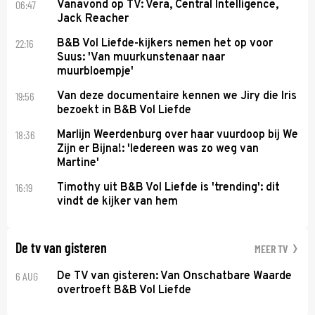
06:47
Vanavond op TV: Vera, Central Intelligence,
Jack Reacher
22:16
B&B Vol Liefde-kijkers nemen het op voor
Suus: 'Van muurkunstenaar naar
muurbloempje'
19:56
Van deze documentaire kennen we Jiry die Iris
bezoekt in B&B Vol Liefde
18:36
Marlijn Weerdenburg over haar vuurdoop bij We
Zijn er Bijna!: 'Iedereen was zo weg van
Martine'
16:19
Timothy uit B&B Vol Liefde is 'trending': dit
vindt de kijker van hem
De tv van gisteren
MEER TV
6 AUG
De TV van gisteren: Van Onschatbare Waarde
overtroeft B&B Vol Liefde