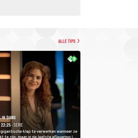
ALLE TIPS
, IK DANS
- 22:25
· SERIE
 gigantische klap te verwerken wanneer ze
kt te zijn, maar in de laatste aflevering Ik