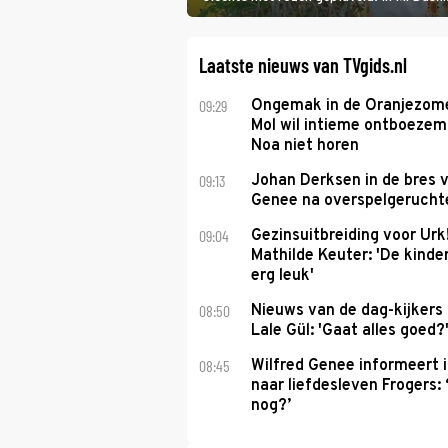
showbizzkoppel mee uit vissen om het ov
Laatste nieuws van TVgids.nl
09:29
Ongemak in de Oranjezome
Mol wil intieme ontboezem
Noa niet horen
09:13
Johan Derksen in de bres v
Genee na overspelgeruchte
09:04
Gezinsuitbreiding voor Urk
Mathilde Keuter: 'De kinde
erg leuk'
08:50
Nieuws van de dag-kijkers
Lale Gül: 'Gaat alles goed?
08:45
Wilfred Genee informeert i
naar liefdesleven Frogers: 
nog?’