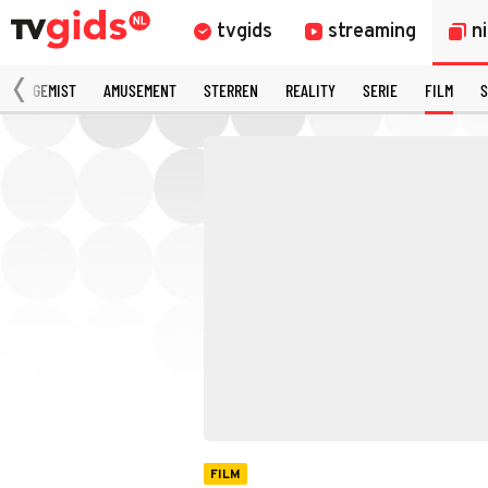
tvgids
streaming
n
N
GEMIST
AMUSEMENT
STERREN
REALITY
SERIE
FILM
S
FILM