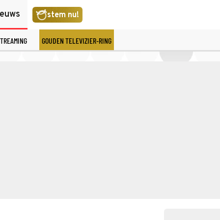
ieuws
stem nu!
TREAMING
GOUDEN TELEVIZIER-RING