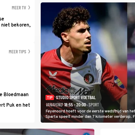
MEER TV
se
 niet bekoren,
MEER TIPS
de Bloedmaan
STUDIO SPORT VOETBAL
TIP
VANAVOND
18:55 - 20:00
· SPORT
rt Puk en het
Feyenoord hoeft voor de eerste wedstrijd van het
Sparta speelt minder dan 7 kilometer verderop. 
Ferri aan van KVC Westerlo uit België.