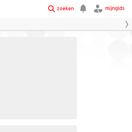
mijngids
zoeken