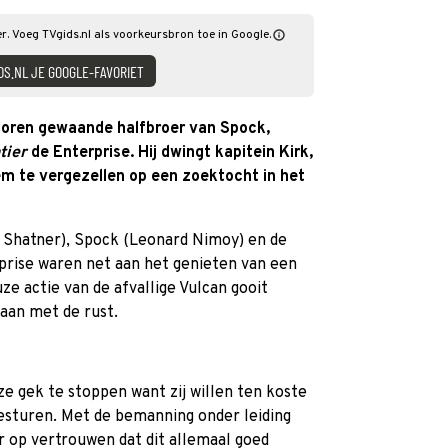
ier. Voeg TVgids.nl als voorkeursbron toe in Google.
DS.NL JE GOOGLE-FAVORIET
rloren gewaande halfbroer van Spock,
tier
de Enterprise. Hij dwingt kapitein Kirk,
m te vergezellen op een zoektocht in het
m Shatner), Spock (Leonard Nimoy) en de
prise waren net aan het genieten van een
e actie van de afvallige Vulcan gooit
daan met de rust.
e gek te stoppen want zij willen ten koste
besturen. Met de bemanning onder leiding
r op vertrouwen dat dit allemaal goed