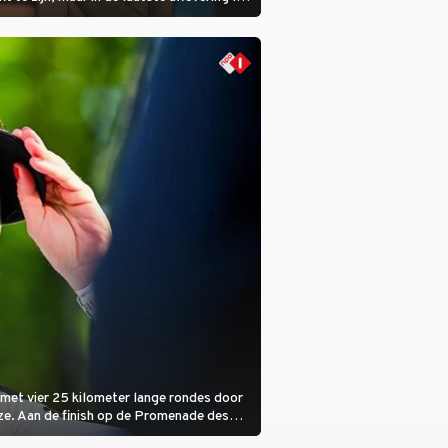
 laat ze zien dat ze niet van plan is op te
 ze daarvoor een ingrijpende operatie
.
met vier 25 kilometer lange rondes door
ze. Aan de finish op de Promenade des