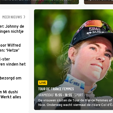
er de liefde te hebben.
Val Niet, Ik Dans
geven, zelfs als
moet ondergaan
MEER NIEUWS
r: Johnny de
ingen nichtje
oor Wilfred
n: ‘Hetze’
!-ster
ren vinden het
 bezorgd om
'
LIVE
TOUR DE FRANCE FEMMES
n Mi dushi
VANMIDDAG
15:55 - 18:55
· SPORT
‘Werkt alles
De vrouwen sluiten de Tour de France Femmes af 
Nice. Onderweg wacht viermaal de zware Col d'È
Anglais krijgt de eindwinnaar de laatste gele trui.