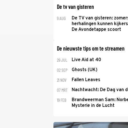
De tv van gisteren
9 AUG
De TV van gisteren: zomer
herhalingen kunnen kijkers
De Avondetappe scoort
De nieuwste tips om te streamen
29 JUL
Live Aid at 40
02 SEP
Ghosts (UK)
21 NOV
Fallen Leaves
07 MRT
Nachtwacht: De Dag van 
19 FEB
Brandweerman Sam: Norbe
Mysterie in de Lucht