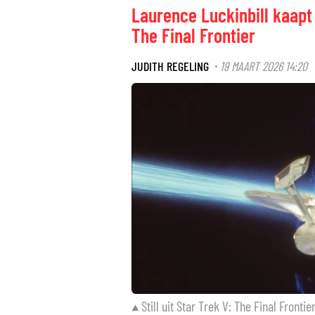
Laurence Luckinbill kaapt 
The Final Frontier
JUDITH REGELING
19 MAART 2026 14:20
·
Still uit Star Trek V: The Final Frontie