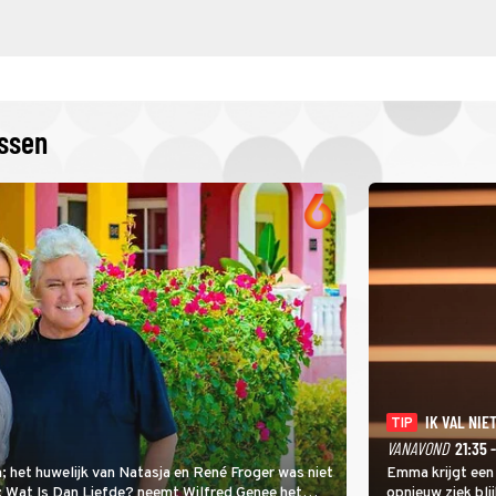
issen
IK VAL NIET
TIP
VANAVOND
21:35 
; het huwelijk van Natasja en René Froger was niet
Emma krijgt een
i: Wat Is Dan Liefde? neemt Wilfred Genee het
opnieuw ziek blij