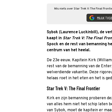
Mis niets over Star Trek V: The Final Front
MAAK TVGI
Sybok (Laurence Luckinbill), de ve
kaapt in
Star Trek V: The Final Fron
Spock en de rest van bemanning he
centrum van het heelal.
De 23e eeuw. Kapitein Kirk (Willia
rest van de bemanning van de Enter
welverdiende vakantie. Deze rigoreuz
helaas roet in het eten en het is ge
Star Trek V: The Final Frontier
Kirk en zijn bemanning proberen dez
van alles hem niet het schip laten 
van Sybok, moet de kapitein er maa