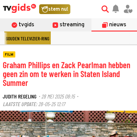
stem nu!
tvgids
streaming
nieuws
GOUDEN TELEVIZIER-RING
FILM
Graham Phillips en Zack Pearlman hebben
geen zin om te werken in Staten Island
Summer
JUDITH REGELING
28 MEI 2025 08:15
·
·
LAATSTE UPDATE:
28-05-25 12:17
©