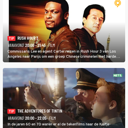
RUSH HOUR 3
TIP
VANAVOND
20:00 - 21:45
· FILM
Commissaris Lee en agent Carter reizen in Rush Hour 3 van Los
Angeles naar Parijs om een groep Chinese criminelen met harde
hand aan te pakken.
THE ADVENTURES OF TINTIN
TIP
VANAVOND
20:00 - 22:05
· FILM
In de jaren 60 en 70 waren er al de tekenfilms naar de Kuifje-