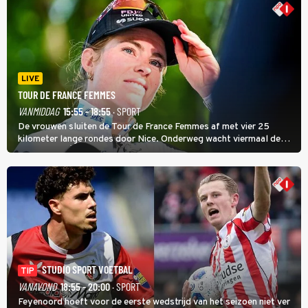
LIVE
TOUR DE FRANCE FEMMES
VANMIDDAG
15:55 - 18:55
· SPORT
De vrouwen sluiten de Tour de France Femmes af met vier 25
kilometer lange rondes door Nice. Onderweg wacht viermaal de
zware Col d'Èze. Aan de finish op de Promenade des Anglais krijgt
de eindwinnaar de laatste gele trui.
STUDIO SPORT VOETBAL
TIP
VANAVOND
18:55 - 20:00
· SPORT
Feyenoord hoeft voor de eerste wedstrijd van het seizoen niet ver