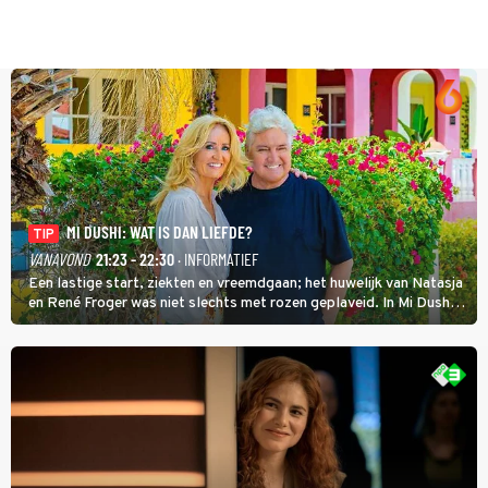
MI DUSHI: WAT IS DAN LIEFDE?
TIP
VANAVOND
21:23 - 22:30
· INFORMATIEF
Een lastige start, ziekten en vreemdgaan; het huwelijk van Natasja
en René Froger was niet slechts met rozen geplaveid. In Mi Dushi:
Wat Is Dan Liefde? neemt Wilfred Genee het showbizzkoppel mee
uit vissen om het over de liefde te hebben.