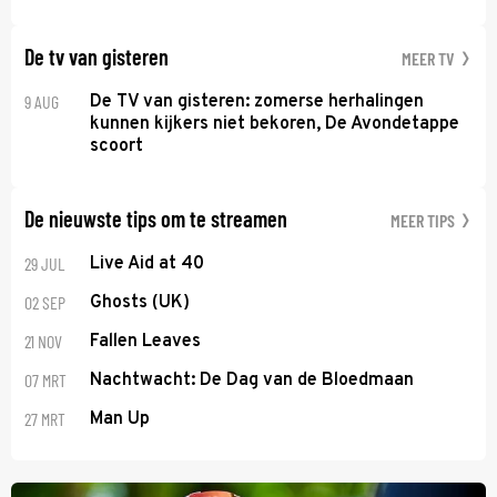
De tv van gisteren
MEER TV
9 AUG
De TV van gisteren: zomerse herhalingen
kunnen kijkers niet bekoren, De Avondetappe
scoort
De nieuwste tips om te streamen
MEER TIPS
29 JUL
Live Aid at 40
02 SEP
Ghosts (UK)
21 NOV
Fallen Leaves
07 MRT
Nachtwacht: De Dag van de Bloedmaan
27 MRT
Man Up