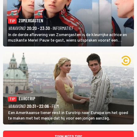
ZOMERGASTEN
TIP
VANAVOND
20:20 - 23:30
· INFORMATIEF
In de derde aflevering van Zomergasten is de kleurrijke actrice en
muzikante Merel Pauw te gast, wiens uitspraken vooraf een
boeiende avond beloven: 'Mijn ideale televisieavond is zoals mijn
identiteit: grenzeloos, absurd en vol angsten'.
EUROTRIP
TIP
VANAVOND
20:31 - 22:06
· FILM
Een Amerikaanse tiener reist in Eurotrip naar Europa om het goed
te maken met het meisje dat hij voor een jongen aanzag.
TOON MEER TIPS