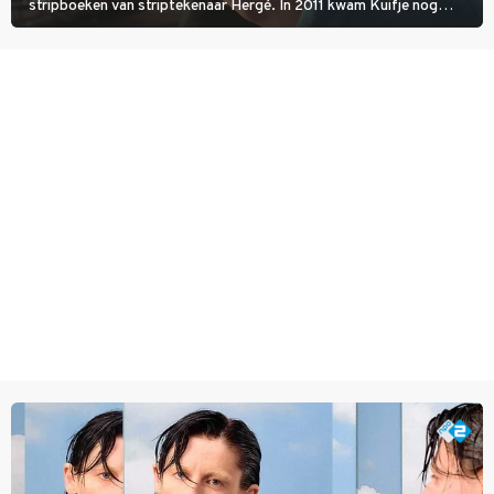
stripboeken van striptekenaar Hergé. In 2011 kwam Kuifje nog
meer tot leven in The Adventures of Tintin van Steven Spielberg.