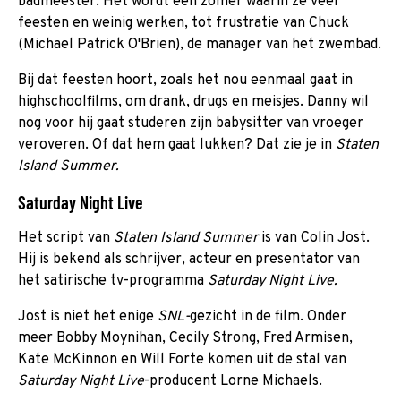
badmeester. Het wordt een zomer waarin ze veel
feesten en weinig werken, tot frustratie van Chuck
(Michael Patrick O'Brien), de manager van het zwembad.
Bij dat feesten hoort, zoals het nou eenmaal gaat in
highschoolfilms, om drank, drugs en meisjes. Danny wil
nog voor hij gaat studeren zijn babysitter van vroeger
veroveren. Of dat hem gaat lukken? Dat zie je in
Staten
Island Summer.
Saturday Night Live
Het script van
Staten Island Summer
is van Colin Jost.
Hij is bekend als schrijver, acteur en presentator van
het satirische tv-programma
Saturday Night Live.
Jost is niet het enige
SNL-
gezicht in de film. Onder
meer Bobby Moynihan, Cecily Strong, Fred Armisen,
Kate McKinnon en
Will Forte komen uit de stal van
Saturday Night Live
-producent Lorne Michaels.