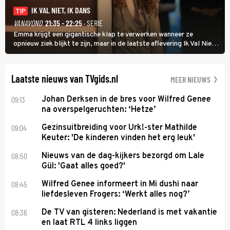
IK VAL NIET, IK DANS
TIP
VANAVOND
21:35 - 22:25
· SERIE
Emma krijgt een gigantische klap te verwerken wanneer ze
opnieuw ziek blijkt te zijn, maar in de laatste aflevering Ik Val Niet,
Ik Dans laat ze zien dat ze niet van plan is op te geven, zelfs als ze
daarvoor een ingrijpende operatie moet ondergaan.
Laatste nieuws van TVgids.nl
MEER NIEUWS
09:13
Johan Derksen in de bres voor Wilfred Genee
na overspelgeruchten: ‘Hetze’
09:04
Gezinsuitbreiding voor Urk!-ster Mathilde
Keuter: 'De kinderen vinden het erg leuk'
08:50
Nieuws van de dag-kijkers bezorgd om Lale
Gül: 'Gaat alles goed?'
08:45
Wilfred Genee informeert in Mi dushi naar
liefdesleven Frogers: ‘Werkt alles nog?’
08:36
De TV van gisteren: Nederland is met vakantie
en laat RTL 4 links liggen