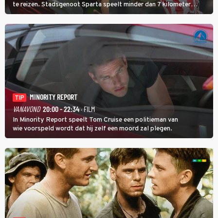
te reizen. Stadsgenoot Sparta speelt minder dan 7 kilometer
verderop. Feyenoord trok de Spaanse spits Nacho Ferri aan van
KVC Westerlo uit België.
MINORITY REPORT
TIP
VANAVOND
20:00 - 22:34
· FILM
In Minority Report speelt Tom Cruise een politieman van
wie voorspeld wordt dat hij zelf een moord zal plegen.