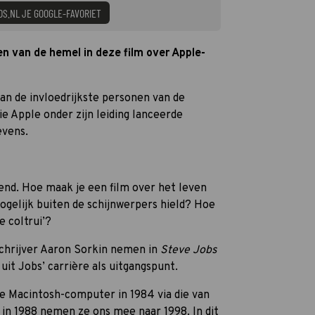
DS.NL JE GOOGLE-FAVORIET
en van de hemel in deze film over Apple-
an de invloedrijkste personen van de
e Apple onder zijn leiding lanceerde
evens.
end. Hoe maak je een film over het leven
ogelijk buiten de schijnwerpers hield? Hoe
e coltrui’?
chrijver Aaron Sorkin nemen in
Steve Jobs
uit Jobs’ carrière als uitgangspunt.
te Macintosh-computer in 1984 via die van
in 1988 nemen ze ons mee naar 1998. In dit