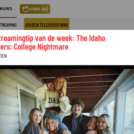
ieuws
stem nu!
TREAMING
GOUDEN TELEVIZIER-RING
treamingtip van de week: The Idaho
ers: College Nightmare
ZIEN