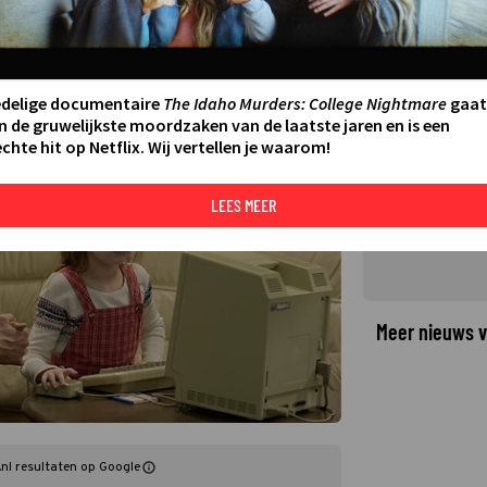
ve Jobs
:40
edelige documentaire
The Idaho Murders: College Nightmare
gaat
©
n de gruwelijkste moordzaken van de laatste jaren en is een
chte hit op Netflix. Wij vertellen je waarom!
LEES MEER
Meer nieuws v
nl resultaten op Google