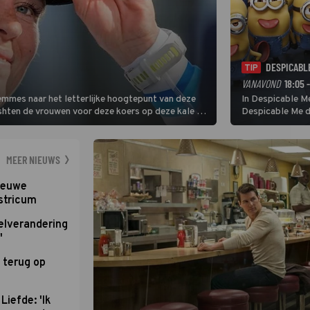
DESPICABL
TIP
VANAVOND
18:05 
Femmes naar het letterlijke hoogtepunt van deze
In Despicable Me
ishten de vrouwen voor deze koers op deze kale col
Despicable Me d
e slotklim is vlak.
Agnes de overst
dat pad weet te 
MEER NIEUWS
nieuwe
stricum
elverandering
'
 terug op
Liefde: 'Ik