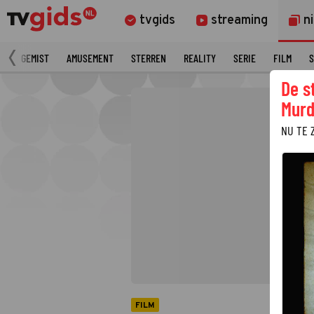
tvgids
streaming
n
N
GEMIST
AMUSEMENT
STERREN
REALITY
SERIE
FILM
S
De s
Murd
NU TE 
FILM