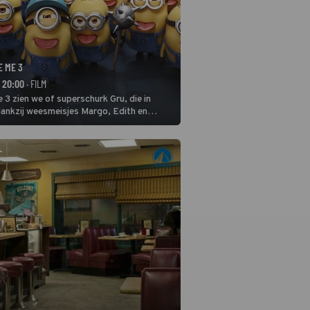
E ME 3
- 20:00
· FILM
 3 zien we of superschurk Gru, die in
ankzij weesmeisjes Margo, Edith en
ap naar het rechte pad maakte, ook op
blijven.