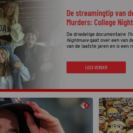
De streamingtip van d
Murders: College Nigh
De driedelige documentaire
Th
Nightmare
gaat over een van d
van de laatste jaren en is een r
LEES VERDER