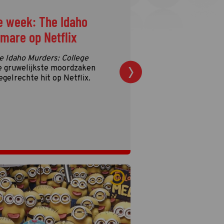
e week: The Idaho
tmare op Netflix
e Idaho Murders: College
e gruwelijkste moordzaken
egelrechte hit op Netflix.