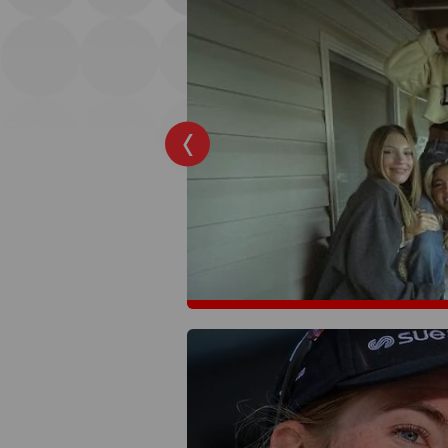
omenteel op
ronde?
ingronde van de
gang. Tijd dus voor