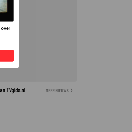
 over
an TVgids.nl
MEER NIEUWS