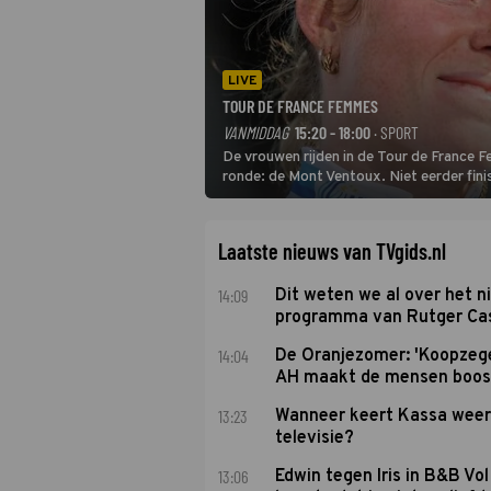
LIVE
TOUR DE FRANCE FEMMES
VANMIDDAG
15:20 - 18:00
· SPORT
De vrouwen rijden in de Tour de France 
ronde: de Mont Ventoux. Niet eerder fin
uit de buitencategorie. De aanloop naar d
Laatste nieuws van TVgids.nl
14:09
Dit weten we al over het 
programma van Rutger Ca
14:04
De Oranjezomer: 'Koopzeg
AH maakt de mensen boos
13:23
Wanneer keert Kassa weer
televisie?
13:06
Edwin tegen Iris in B&B Vol 