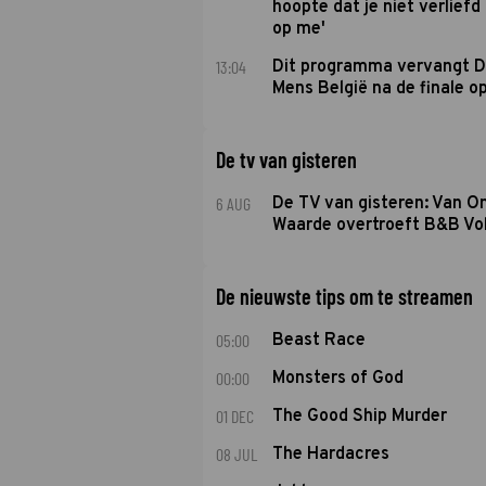
hoopte dat je niet verlief
op me'
13:04
Dit programma vervangt D
Mens België na de finale o
De tv van gisteren
6 AUG
De TV van gisteren: Van O
Waarde overtroeft B&B Vol
De nieuwste tips om te streamen
05:00
Beast Race
00:00
Monsters of God
01 DEC
The Good Ship Murder
08 JUL
The Hardacres