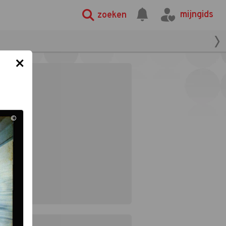
mijngids
zoeken
×
©