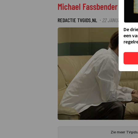
Michael Fassbender is Ste
REDACTIE TVGIDS.NL
22 JANUARI 2021 14
·
De dri
een va
regelre
Zie meer TVgids.