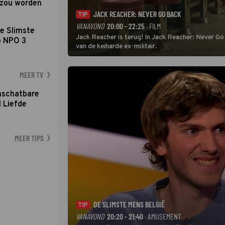
d zou worden
JACK REACHER: NEVER GO BACK
TIP
VANAVOND
20:00 - 22:25
· FILM
e Slimste
Jack Reacher is terug! In Jack Reacher: Never Go
p NPO 3
van de keiharde ex-militair.
MEER TV
nschatbare
 Liefde
MEER TIPS
DE SLIMSTE MENS BELGIË
TIP
VANAVOND
20:20 - 21:40
· AMUSEMENT