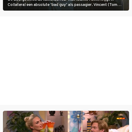
Collateral een absolute ‘bad guy’ als passagier. Vincent (Tom
Cruise) heeft hem nodig om hem de stad door te loodsen om een
wel heel lugubere reden.