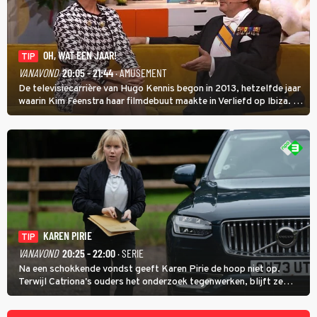
OH, WAT EEN JAAR!
TIP
VANAVOND
20:05 - 21:44
· AMUSEMENT
De televisiecarrière van Hugo Kennis begon in 2013, hetzelfde jaar
waarin Kim Feenstra haar filmdebuut maakte in Verliefd op Ibiza. In
Oh, Wat een Jaar! wordt duidelijk wat ze nog meer weten van het
jaar waarin ze allebei eindtwintigers waren.
KAREN PIRIE
TIP
VANAVOND
20:25 - 22:00
· SERIE
Na een schokkende vondst geeft Karen Pirie de hoop niet op.
Terwijl Catriona's ouders het onderzoek tegenwerken, blijft ze
speuren naar Adam. In deze slotaflevering van Karen Pirie leidt het
spoor via Frankrijk en Italië naar Malta.