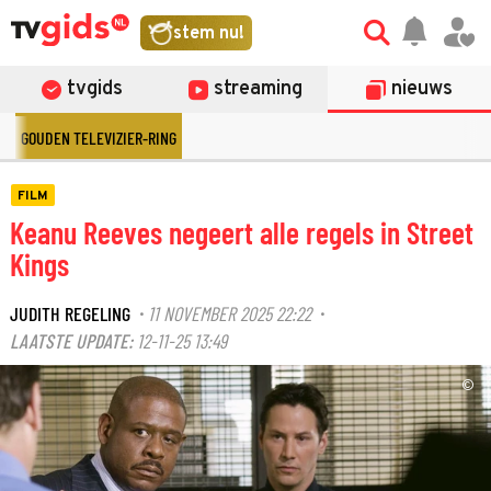
stem nu!
tvgids
streaming
nieuws
GOUDEN TELEVIZIER-RING
FILM
Keanu Reeves negeert alle regels in Street
Kings
JUDITH REGELING
11 NOVEMBER 2025 22:22
·
·
LAATSTE UPDATE:
12-11-25 13:49
©