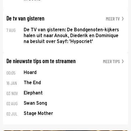
De tv van gisteren
MEER TV
7 AUG
De TV van gisteren: De Bondgenoten-kijkers
halen uit naar Anouk, Diederik en Dominique
na besluit over Sayf: 'Hypocriet'
De nieuwste tips om te streamen
MEER TIPS
00:05
Hoard
16 JAN
The End
03 NOV
Elephant
02 AUG
Swan Song
02 JUL
Stage Mother