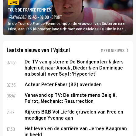
LIVE
TOUR DE FRANCE FEMMES
VANMIDDAG
15:45 - 18:00
· SPORT
In de Tour de France Femmes rijden de vrouwen van Sisteron naar
Nice, een 175 kilometer lange rit met een geleidelijke klim in het
midden. Dat is mogelijk niet de zwaarste hindernis, dat is de
temperatuur. Het kan in Nice namelijk bloedheet worden.
Laatste nieuws van TVgids.nl
MEER NIEUWS
07:52
De TV van gisteren: De Bondgenoten-kijkers
halen uit naar Anouk, Diederik en Dominique
na besluit over Sayf: 'Hypocriet'
07:33
Acteur Peter Faber (82) overleden
06:47
Vanavond op TV: De slimste mens België,
Poirot, Mechanic: Resurrection
21:48
Kijkers B&B Vol Liefde gruwelen van Fred en
moedigen Yvonne aan
17:30
Het leven en de carrière van Jerney Kaagman
in beeld