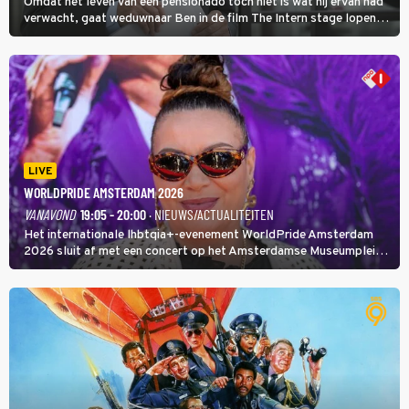
Omdat het leven van een pensionado toch niet is wat hij ervan had
verwacht, gaat weduwnaar Ben in de film The Intern stage lopen
bij de hippe webwinkel van Jules, wat een gouden zet blijkt te zijn.
LIVE
WORLDPRIDE AMSTERDAM 2026
VANAVOND
19:05 - 20:00
· NIEUWS/ACTUALITEITEN
Het internationale lhbtqia+-evenement WorldPride Amsterdam
2026 sluit af met een concert op het Amsterdamse Museumplein.
Anita Doth is een van de optredende artiesten. In de jaren 90
veroverde ze de wereld als zangeres van 2Unlimited.