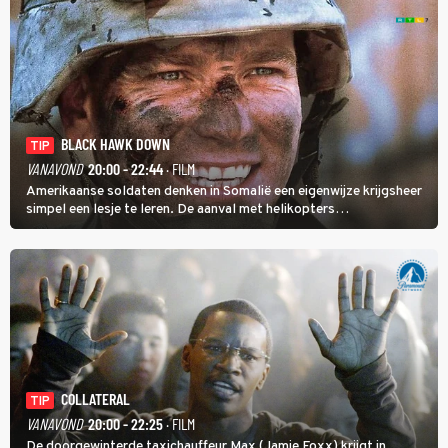
BLACK HAWK DOWN
TIP
VANAVOND
20:00 - 22:44
· FILM
Amerikaanse soldaten denken in Somalië een eigenwijze krijgsheer
simpel een lesje te leren. De aanval met helikopters
verloopt in Black Hawk down dramatisch.
COLLATERAL
TIP
VANAVOND
20:00 - 22:25
· FILM
De doorgewinterde taxichauffeur Max (Jamie Foxx) krijgt in