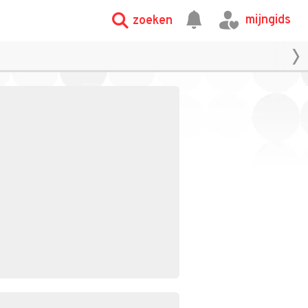
mijngids
zoeken