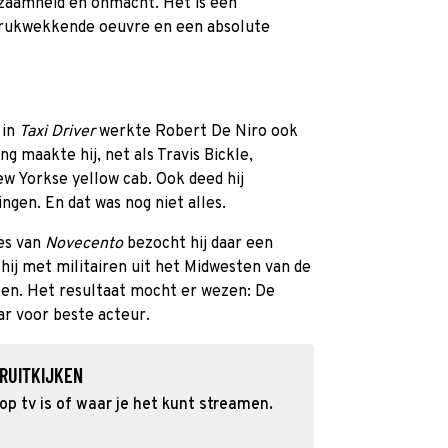
zaamheid en onmacht. Het is een
ndrukwekkende oeuvre en een absolute
 in
Taxi Driver
werkte Robert De Niro ook
g maakte hij, net als Travis Bickle,
ew Yorkse yellow cab. Ook deed hij
gen. En dat was nog niet alles.
mes van
Novecento
bezocht hij daar een
hij met militairen uit het Midwesten van de
en. Het resultaat mocht er wezen: De
ar voor beste acteur.
RUITKIJKEN
op tv is of waar je het kunt streamen.