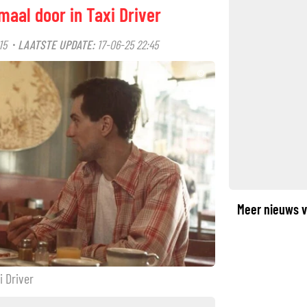
maal door in Taxi Driver
15
LAATSTE UPDATE:
17-06-25 22:45
·
©
Meer nieuws v
i Driver