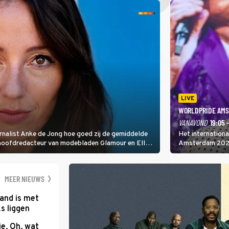
LIVE
WORLDPRIDE AMS
VANAVOND
19:05 
rnalist Anke de Jong hoe goed zij de gemiddelde
Het internation
 hoofdredacteur van modebladen Glamour en Elle
Amsterdam 2026 
gen Edson da Graça en Marc-Marie Huijbregts.
Amsterdamse Mus
optredende artie
wereld als zang
MEER NIEUWS
and is met
s liggen
e, Oh, wat