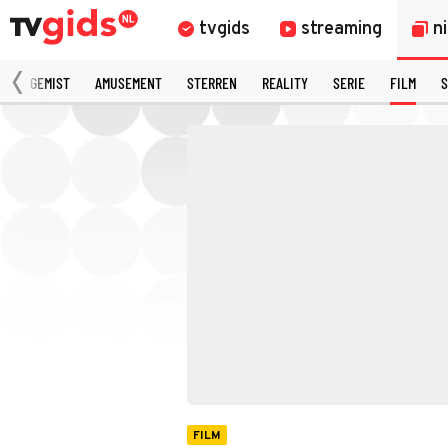
tvgids
streaming
n
N
GEMIST
AMUSEMENT
STERREN
REALITY
SERIE
FILM
S
FILM