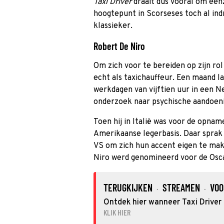
Taxi Driver
draait dus vooral om een
hoogtepunt in Scorseses toch al i
klassieker.
Robert De Niro
Om zich voor te bereiden op zijn rol
echt als taxichauffeur. Een maand lan
werkdagen van vijftien uur in een N
onderzoek naar psychische aandoenin
Toen hij in Italië was voor de opna
Amerikaanse legerbasis. Daar sprak 
VS om zich hun accent eigen te mak
Niro werd genomineerd voor de Osc
TERUGKIJKEN
STREAMEN
VOO
·
·
Ontdek hier wanneer Taxi Driver 
KLIK HIER