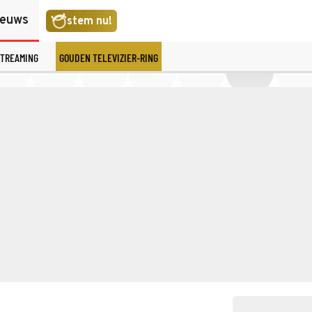
ieuws
stem nu!
TREAMING
GOUDEN TELEVIZIER-RING