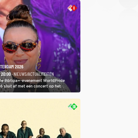
TERDAM 2026
- 20:00
· NIEUWS/ACTUALITEITEN
ale lhbtqia+-evenement WorldPride
sluit af met een concert op het
eumplein. Anita Doth is een van de
sten. In de jaren 90 veroverde ze de
eres van 2Unlimited.