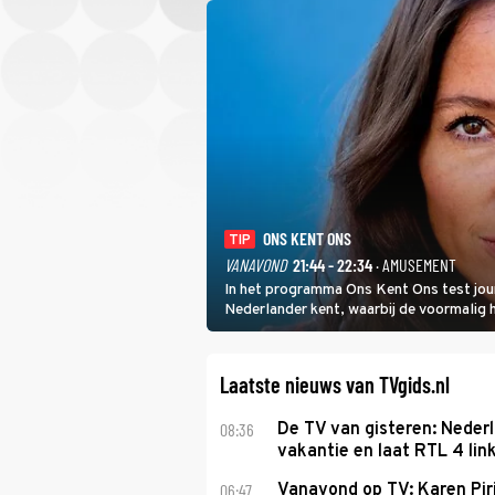
ONS KENT ONS
TIP
VANAVOND
21:44 - 22:34
· AMUSEMENT
In het programma Ons Kent Ons test jou
Nederlander kent, waarbij de voormalig
het samen met rapper Keizer opneemt te
Laatste nieuws van TVgids.nl
08:36
De TV van gisteren: Nederl
vakantie en laat RTL 4 link
06:47
Vanavond op TV: Karen Piri