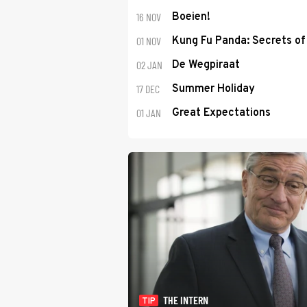
16 NOV
Boeien!
01 NOV
Kung Fu Panda: Secrets of 
02 JAN
De Wegpiraat
17 DEC
Summer Holiday
01 JAN
Great Expectations
THE INTERN
TIP