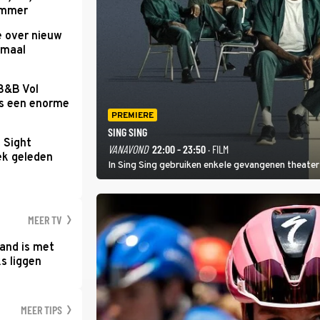
Summer
e over nieuw
emaal
 B&B Vol
as een enorme
PREMIERE
SING SING
t Sight
VANAVOND
22:00 - 23:50
· FILM
ek geleden
In Sing Sing gebruiken enkele gevangenen theater 
MEER TV
and is met
s liggen
MEER TIPS