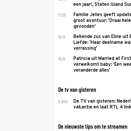
een jaar!, Staten Island 
17:05
Familie Jelies geeft updat
groot avontuur: 'Draai hel
gevonden'
16:13
Bekende zus van Eline uit
Liefde: 'Haar deelname w
verrassing'
15:12
Patricia uit Married at Firs
verwelkomt baby: 'Een we
veranderde alles'
De tv van gisteren
8 AUG
De TV van gisteren: Nederl
vakantie en laat RTL 4 link
De nieuwste tips om te streamen