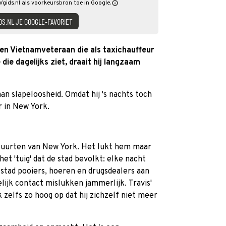
TVgids.nl als voorkeursbron toe in Google.
DS.NL JE GOOGLE-FAVORIET
een Vietnamveteraan die als taxichauffeur
 die dagelijks ziet, draait hij langzaam
aan slapeloosheid. Omdat hij 's nachts toch
r in New York.
e buurten van New York. Het lukt hem maar
 het 'tuig' dat de stad bevolkt: elke nacht
e stad pooiers, hoeren en drugsdealers aan
lijk contact mislukken jammerlijk. Travis'
k zelfs zo hoog op dat hij zichzelf niet meer