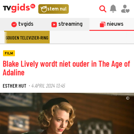
stem nu!
tvgids
streaming
nieuws
GOUDEN TELEVIZIER-RING
FILM
Blake Lively wordt niet ouder in The Age of
Adaline
ESTHER HUT
4 APRIL 2024 13:45
·
©