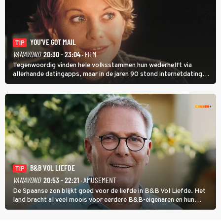
YOU'VE GOT MAIL
TIP
VANAVOND
20:30 - 23:04
· FILM
Tegenwoordig vinden hele volksstammen hun wederhelft via
allerhande datingapps, maar in de jaren 90 stond internetdating
nog in de kinderschoenen. In de film You've Got Mail zie je dat
terug.
B&B VOL LIEFDE
TIP
VANAVOND
20:53 - 22:21
· AMUSEMENT
De Spaanse zon blijkt goed voor de liefde in B&B Vol Liefde. Het
land bracht al veel moois voor eerdere B&B-eigenaren en hun
partners. Ook Paul runt zijn gastenverblijf in Spanje. De 62-jarige
weduwnaar stuurt aan op een nieuw hoofdstuk.