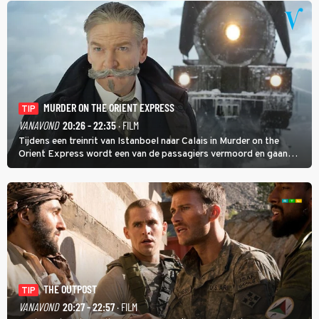
MURDER ON THE ORIENT EXPRESS
TIP
VANAVOND
20:26 - 22:35
· FILM
Tijdens een treinrit van Istanboel naar Calais in Murder on the
Orient Express wordt een van de passagiers vermoord en gaan
detective Hercule Poirot en zijn snor uitzoeken wie van de andere
treinreizigers de dader is.
THE OUTPOST
TIP
VANAVOND
20:27 - 22:57
· FILM