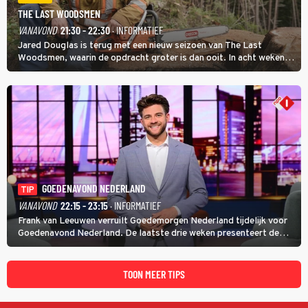
THE LAST WOODSMEN
VANAVOND
21:30 - 22:30
· INFORMATIEF
Jared Douglas is terug met een nieuw seizoen van The Last
Woodsmen, waarin de opdracht groter is dan ooit. In acht weken
tijd probeert hij een miljoen dollar bij elkaar te vergaren om de
toekomst van het houthakkersbedrijf te verzekeren.
GOEDENAVOND NEDERLAND
TIP
VANAVOND
22:15 - 23:15
· INFORMATIEF
Frank van Leeuwen verruilt Goedemorgen Nederland tijdelijk voor
Goedenavond Nederland. De laatste drie weken presenteert de
journalist en De Slimste Mens-winnaar deze avondtalkshow om en
om met Sam Hagens, die er al vanaf het begin bij is.
TOON MEER TIPS