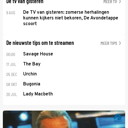
De tv van gisteren
MEER TV
9 AUG
De TV van gisteren: zomerse herhalingen
kunnen kijkers niet bekoren, De Avondetappe
scoort
De nieuwste tips om te streamen
MEER TIPS
00:00
Savage House
17 JUL
The Bay
05 DEC
Urchin
08 OKT
Bugonia
20 JUL
Lady Macbeth