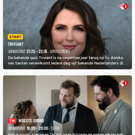
START
TRIVIANT
VANAVOND
21:25 - 22:15
· AMUSEMENT
De bekende quiz Triviant is na negentien jaar terug op tv. Anniko
van Santen verwelkomt iedere dag vijf bekende Nederlanders die
vragen beantwoorden in verschillende categorieën. De beste
speler gaat direct door naar de finaleweek.
WOESTE GROND
TIP
VANAVOND
19:20 - 20:00
· SERIE
Het is zover. Lianne en Dinant gaan trouwen en geven elkaar het