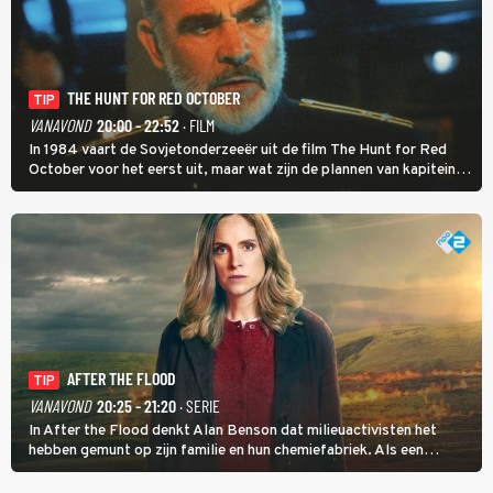
THE HUNT FOR RED OCTOBER
TIP
VANAVOND
20:00 - 22:52
· FILM
In 1984 vaart de Sovjetonderzeeër uit de film The Hunt for Red
October voor het eerst uit, maar wat zijn de plannen van kapitein
Marko Ramius?
AFTER THE FLOOD
TIP
VANAVOND
20:25 - 21:20
· SERIE
In After the Flood denkt Alan Benson dat milieuactivisten het
hebben gemunt op zijn familie en hun chemiefabriek. Als een
brandende boodschap in het veen de boel op scherp zet, besluit
Jo Marshall de jonge Finn Allen aan de tand te voelen.