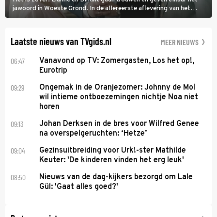
jawoord in Woeste Grond. In de allereerste aflevering van het
eerste seizoen kwam Lianne vanuit de Randstad naar Twente. Daar
is ze inmiddels helemaal op haar plek.
Laatste nieuws van TVgids.nl
MEER NIEUWS
06:47
Vanavond op TV: Zomergasten, Los het op!,
Eurotrip
09:29
Ongemak in de Oranjezomer: Johnny de Mol
wil intieme ontboezemingen nichtje Noa niet
horen
09:13
Johan Derksen in de bres voor Wilfred Genee
na overspelgeruchten: ‘Hetze’
09:04
Gezinsuitbreiding voor Urk!-ster Mathilde
Keuter: 'De kinderen vinden het erg leuk'
08:50
Nieuws van de dag-kijkers bezorgd om Lale
Gül: 'Gaat alles goed?'