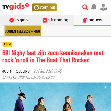
stem nu!
tvgids
streaming
nieuws
GOUDEN TELEVIZIER-RING
FILM
Bill Nighy laat zijn zoon kennismaken met
rock 'n roll in The Boat That Rocked
JUDITH REGELING
2 APRIL 2026 15:45
·
·
LAATSTE UPDATE:
03-04-26 09:28
©