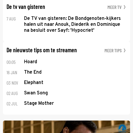
De tv van gisteren
MEER TV
7 AUG
De TV van gisteren: De Bondgenoten-kijkers
halen uit naar Anouk, Diederik en Dominique
na besluit over Sayf: 'Hypocriet'
De nieuwste tips om te streamen
MEER TIPS
00:05
Hoard
16 JAN
The End
03 NOV
Elephant
02 AUG
Swan Song
02 JUL
Stage Mother