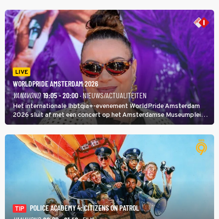
LIVE
WORLDPRIDE AMSTERDAM 2026
VANAVOND
19:05 - 20:00
· NIEUWS/ACTUALITEITEN
Het internationale lhbtqia+-evenement WorldPride Amsterdam
2026 sluit af met een concert op het Amsterdamse Museumplein.
Anita Doth is een van de optredende artiesten. In de jaren 90
veroverde ze de wereld als zangeres van 2Unlimited.
POLICE ACADEMY 4: CITIZENS ON PATROL
TIP