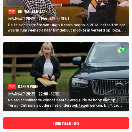
OH, WAT EEN JAAR!
TIP
VANAVOND
20:05 - 21:44
· AMUSEMENT
De televisiecarrière van Hugo Kennis begon in 2013, hetzelfde jaar
waarin Kim Feenstra haar filmdebuut maakte in Verliefd op Ibiza. In
Oh, Wat een Jaar! wordt duidelijk wat ze nog meer weten van het
jaar waarin ze allebei eindtwintigers waren.
KAREN PIRIE
TIP
VANAVOND
20:25 - 22:00
· SERIE
Na een schokkende vondst geeft Karen Pirie de hoop niet op.
Terwijl Catriona's ouders het onderzoek tegenwerken, blijft ze
speuren naar Adam. In deze slotaflevering van Karen Pirie leidt het
spoor via Frankrijk en Italië naar Malta.
TOON MEER TIPS