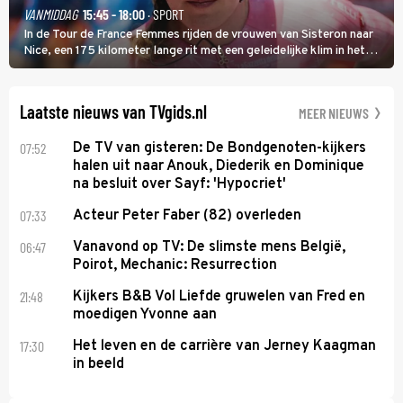
VANMIDDAG
15:45 - 18:00
· SPORT
In de Tour de France Femmes rijden de vrouwen van Sisteron naar
Nice, een 175 kilometer lange rit met een geleidelijke klim in het
midden. Dat is mogelijk niet de zwaarste hindernis, dat is de
temperatuur. Het kan in Nice namelijk bloedheet worden.
Laatste nieuws van TVgids.nl
MEER NIEUWS
07:52
De TV van gisteren: De Bondgenoten-kijkers
halen uit naar Anouk, Diederik en Dominique
na besluit over Sayf: 'Hypocriet'
07:33
Acteur Peter Faber (82) overleden
06:47
Vanavond op TV: De slimste mens België,
Poirot, Mechanic: Resurrection
21:48
Kijkers B&B Vol Liefde gruwelen van Fred en
moedigen Yvonne aan
17:30
Het leven en de carrière van Jerney Kaagman
in beeld