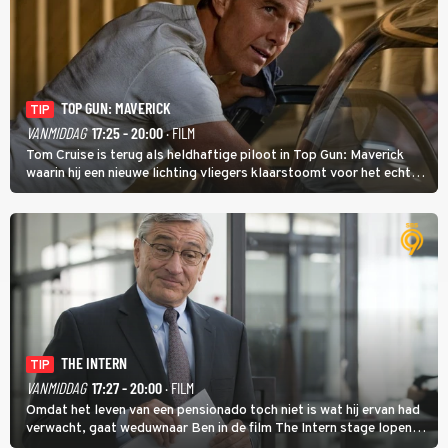
TOP GUN: MAVERICK
TIP
VANMIDDAG
17:25 - 20:00
· FILM
Tom Cruise is terug als heldhaftige piloot in Top Gun: Maverick
waarin hij een nieuwe lichting vliegers klaarstoomt voor het echte
werk.
THE INTERN
TIP
VANMIDDAG
17:27 - 20:00
· FILM
Omdat het leven van een pensionado toch niet is wat hij ervan had
verwacht, gaat weduwnaar Ben in de film The Intern stage lopen
bij de hippe webwinkel van Jules, wat een gouden zet blijkt te zijn.