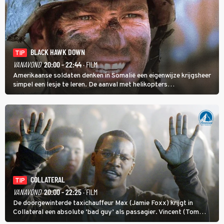
BLACK HAWK DOWN
TIP
VANAVOND
20:00 - 22:44
· FILM
Amerikaanse soldaten denken in Somalië een eigenwijze krijgsheer
simpel een lesje te leren. De aanval met helikopters
verloopt in Black Hawk down dramatisch.
COLLATERAL
TIP
VANAVOND
20:00 - 22:25
· FILM
De doorgewinterde taxichauffeur Max (Jamie Foxx) krijgt in
Collateral een absolute ‘bad guy’ als passagier. Vincent (Tom
Cruise) heeft hem nodig om hem de stad door te loodsen om een