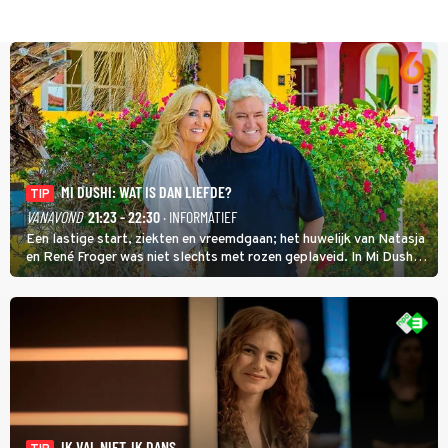
MI DUSHI: WAT IS DAN LIEFDE?
TIP
VANAVOND
21:23 - 22:30
· INFORMATIEF
Een lastige start, ziekten en vreemdgaan; het huwelijk van Natasja
en René Froger was niet slechts met rozen geplaveid. In Mi Dushi:
Wat Is Dan Liefde? neemt Wilfred Genee het showbizzkoppel mee
uit vissen om het over de liefde te hebben.
IK VAL NIET, IK DANS