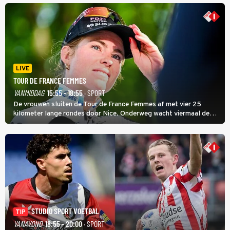
LIVE
TOUR DE FRANCE FEMMES
VANMIDDAG
15:55 - 18:55
· SPORT
De vrouwen sluiten de Tour de France Femmes af met vier 25
kilometer lange rondes door Nice. Onderweg wacht viermaal de
zware Col d'Èze. Aan de finish op de Promenade des Anglais krijgt
de eindwinnaar de laatste gele trui.
STUDIO SPORT VOETBAL
TIP
VANAVOND
18:55 - 20:00
· SPORT