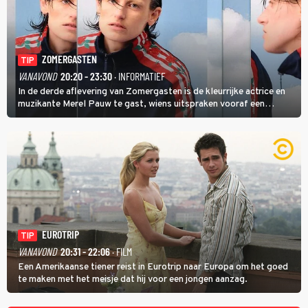
ZOMERGASTEN
TIP
VANAVOND
20:20 - 23:30
· INFORMATIEF
In de derde aflevering van Zomergasten is de kleurrijke actrice en
muzikante Merel Pauw te gast, wiens uitspraken vooraf een
boeiende avond beloven: 'Mijn ideale televisieavond is zoals mijn
identiteit: grenzeloos, absurd en vol angsten'.
EUROTRIP
TIP
VANAVOND
20:31 - 22:06
· FILM
Een Amerikaanse tiener reist in Eurotrip naar Europa om het goed
te maken met het meisje dat hij voor een jongen aanzag.