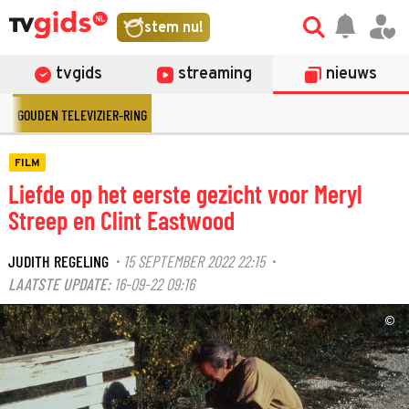
stem nu!
tvgids
streaming
nieuws
GOUDEN TELEVIZIER-RING
FILM
Liefde op het eerste gezicht voor Meryl
Streep en Clint Eastwood
JUDITH REGELING
15 SEPTEMBER 2022 22:15
·
·
LAATSTE UPDATE:
16-09-22 09:16
©