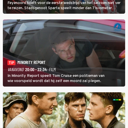
Feyenoord hoeft voor de eerste wedstrijd van het seizoen niet ver
te reizen. Stadsgenoot Sparta speelt minder dan 7 kilometer
verderop. Feyenoord trok de Spaanse spits Nacho Ferri aan van
KVC Westerlo uit België.
MINORITY REPORT
TIP
VANAVOND
20:00 - 22:34
· FILM
In Minority Report speelt Tom Cruise een politieman van
wie voorspeld wordt dat hij zelf een moord zal plegen.