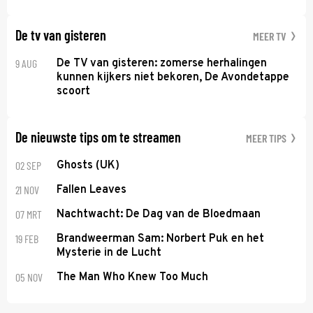
De tv van gisteren
MEER TV
9 AUG
De TV van gisteren: zomerse herhalingen
kunnen kijkers niet bekoren, De Avondetappe
scoort
De nieuwste tips om te streamen
MEER TIPS
02 SEP
Ghosts (UK)
21 NOV
Fallen Leaves
07 MRT
Nachtwacht: De Dag van de Bloedmaan
19 FEB
Brandweerman Sam: Norbert Puk en het
Mysterie in de Lucht
05 NOV
The Man Who Knew Too Much