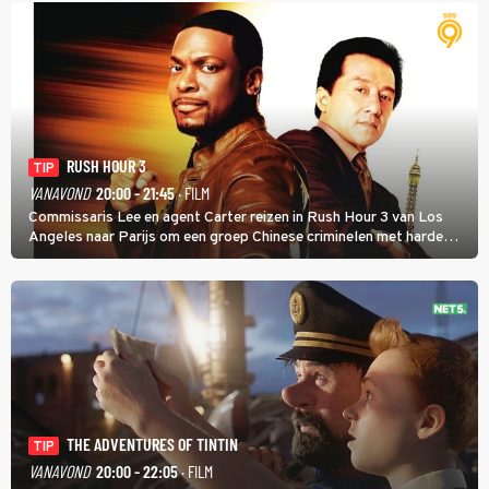
RUSH HOUR 3
TIP
VANAVOND
20:00 - 21:45
· FILM
Commissaris Lee en agent Carter reizen in Rush Hour 3 van Los
Angeles naar Parijs om een groep Chinese criminelen met harde
hand aan te pakken.
THE ADVENTURES OF TINTIN
TIP
VANAVOND
20:00 - 22:05
· FILM