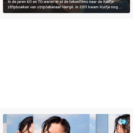
In de jaren 60 en 70 waren er al de tekenfilms naar de Kuifje-
stripboeken van striptekenaar Hergé. In 2011 kwam Kuifje nog
meer tot leven in The Adventures of Tintin van Steven Spielberg.