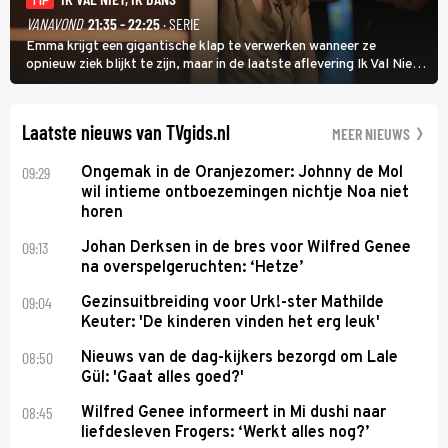
TIP
VANAVOND
21:35 - 22:25
· SERIE
Emma krijgt een gigantische klap te verwerken wanneer ze
opnieuw ziek blijkt te zijn, maar in de laatste aflevering Ik Val Niet,
Ik Dans laat ze zien dat ze niet van plan is op te geven, zelfs als ze
daarvoor een ingrijpende operatie moet ondergaan.
Laatste nieuws van TVgids.nl
MEER NIEUWS
09:29
Ongemak in de Oranjezomer: Johnny de Mol
wil intieme ontboezemingen nichtje Noa niet
horen
09:13
Johan Derksen in de bres voor Wilfred Genee
na overspelgeruchten: ‘Hetze’
09:04
Gezinsuitbreiding voor Urk!-ster Mathilde
Keuter: 'De kinderen vinden het erg leuk'
08:50
Nieuws van de dag-kijkers bezorgd om Lale
Gül: 'Gaat alles goed?'
08:45
Wilfred Genee informeert in Mi dushi naar
liefdesleven Frogers: ‘Werkt alles nog?’