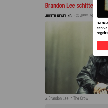
Brandon Lee schittert als
JUDITH REGELING
24 APRIL 2026 08:15
·
De dri
een va
regelre
Brandon Lee in The Crow