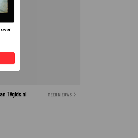
 over
an TVgids.nl
MEER NIEUWS