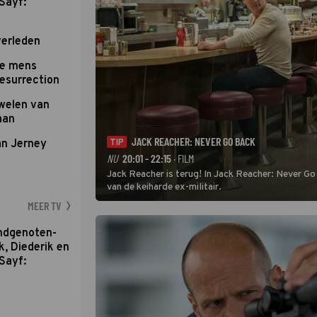
Sayf:
verleden
te mens
Resurrection
uwelen van
aan
JACK REACHER: NEVER GO BACK
an Jerney
TIP
NU
20:01 - 22:15
· FILM
Jack Reacher is terug! In Jack Reacher: Never Go
van de keiharde ex-militair.
MEER TV
ondgenoten-
k, Diederik en
Sayf: