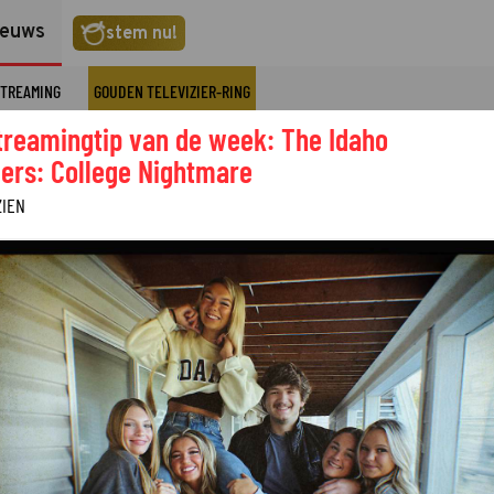
ieuws
stem nu!
TREAMING
GOUDEN TELEVIZIER-RING
treamingtip van de week: The Idaho
ers: College Nightmare
ZIEN