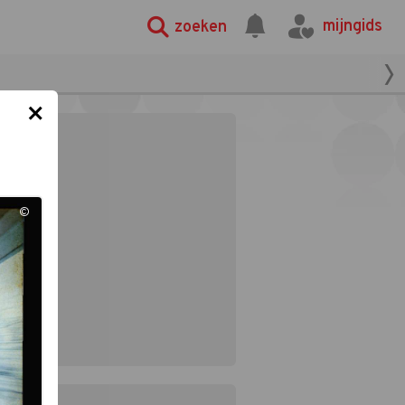
mijngids
zoeken
×
©