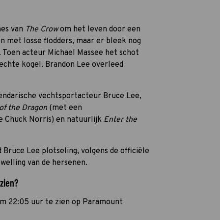
mes van
The Crow
om het leven door een
en met losse flodders, maar er bleek nog
n. Toen acteur Michael Massee het schot
e echte kogel. Brandon Lee overleed
endarische vechtsportacteur Bruce Lee,
of the Dragon
(met een
e Chuck Norris) en natuurlijk
Enter the
Bruce Lee plotseling, volgens de officiële
zwelling van de hersenen.
 zien?
 om 22:05 uur te zien op Paramount