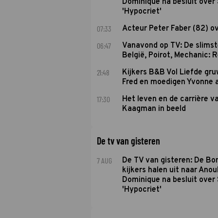
Dominique na besluit over 
'Hypocriet'
07:33
Acteur Peter Faber (82) o
06:47
Vanavond op TV: De slims
België, Poirot, Mechanic: 
21:48
Kijkers B&B Vol Liefde gr
Fred en moedigen Yvonne 
17:30
Het leven en de carrière v
Kaagman in beeld
De tv van gisteren
7 AUG
De TV van gisteren: De B
kijkers halen uit naar Anou
Dominique na besluit over 
'Hypocriet'