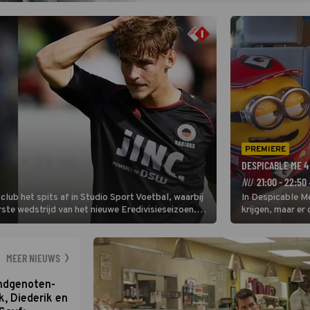
PREMIERE
DESPICABLE ME 4
NU
21:00 - 22:50
lub het spits af in Studio Sport Voetbal, waarbij
In Despicable Me
ste wedstrijd van het nieuwe Eredivisieseizoen.
krijgen, maar er
hij wil aanvallend voetballen.
MEER NIEUWS
ondgenoten-
k, Diederik en