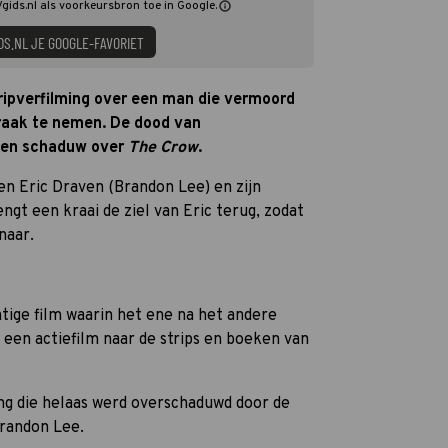
gids.nl als voorkeursbron toe in Google.
DS.NL JE GOOGLE-FAVORIET
ripverfilming over een man die vermoord
raak te nemen. De dood van
 een schaduw over
The Crow
.
n Eric Draven (Brandon Lee) en zijn
gt een kraai de ziel van Eric terug, zodat
naar.
htige film waarin het ene na het andere
 een actiefilm naar de strips en boeken van
ng die helaas werd overschaduwd door de
Brandon Lee.