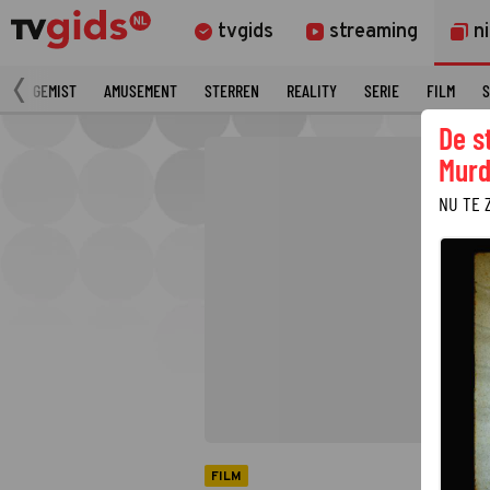
tvgids
streaming
n
N
GEMIST
AMUSEMENT
STERREN
REALITY
SERIE
FILM
S
De s
Murd
NU TE 
FILM