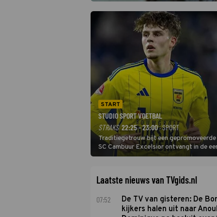
START
STUDIO SPORT VOETBAL
STRAKS
22:25 - 23:00
· SPORT
Traditiegetrouw bijt een gepromoveerde c
SC Cambuur Excelsior ontvangt in de eer
De nieuwe oefenmeester is Johan Plat en 
Laatste nieuws van TVgids.nl
07:52
De TV van gisteren: De B
kijkers halen uit naar Anou