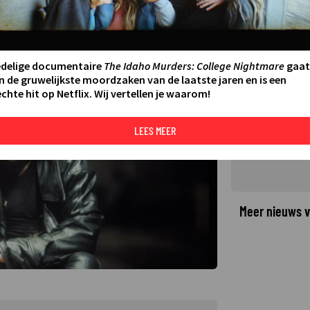
 Eric Draven in The Crow
edelige documentaire
The Idaho Murders: College Nightmare
gaat
©
n de gruwelijkste moordzaken van de laatste jaren en is een
chte hit op Netflix. Wij vertellen je waarom!
LEES MEER
Meer nieuws v