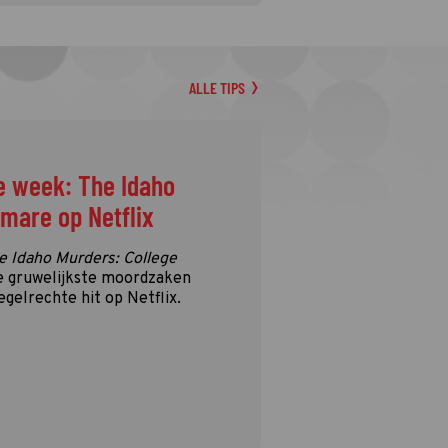
ALLE TIPS
e week: The Idaho
tmare op Netflix
e Idaho Murders: College
e gruwelijkste moordzaken
egelrechte hit op Netflix.