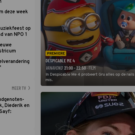
n
om deze week
uziekfeest op
nd van NPO 1
nieuwe
stricum
PREMIERE
DESPICABLE ME 4
elverandering
'
VANAVOND
21:00 - 22:50
· FILM
In Despicable Me 4 probeert Gru alles op de rails
mis.
MEER TV
ondgenoten-
k, Diederik en
Sayf: