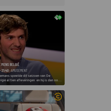
E MENS BELGIË
- 21:40
· AMUSEMENT
remans speelde dit seizoen van De
gië al tien afleveringen en hij is dan ook
 in deze seizoensfinale. En er is
reng, want komiek Soundos El Ahmadi
 de jurytafel.