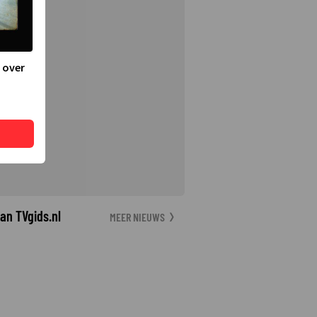
 over
an TVgids.nl
MEER NIEUWS