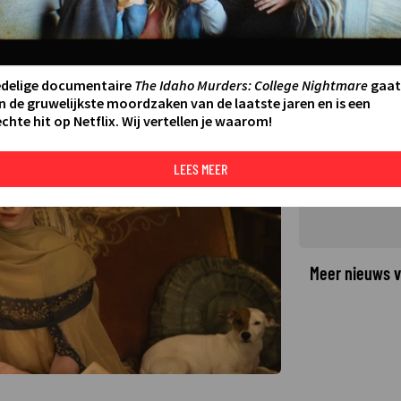
ouw zijn in The Danish Girl op
8:15
edelige documentaire
The Idaho Murders: College Nightmare
gaat
n de gruwelijkste moordzaken van de laatste jaren en is een
chte hit op Netflix. Wij vertellen je waarom!
©
LEES MEER
Meer nieuws v