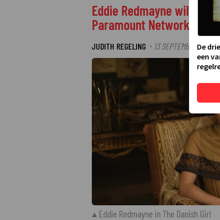
Eddie Redmayne wil een vr
Paramount Network
JUDITH REGELING
13 SEPTEMBER 2024 0
·
De dri
een va
regelre
Eddie Redmayne in The Danish Girl