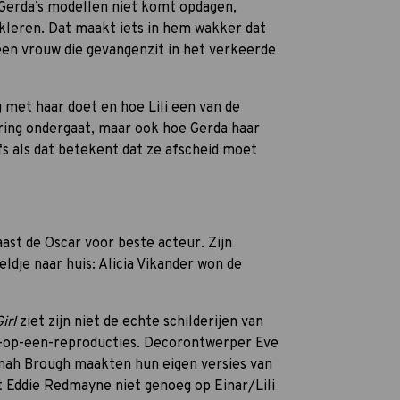
n Gerda’s modellen niet komt opdagen,
kleren. Dat maakt iets in hem wakker dat
, een vrouw die gevangenzit in het verkeerde
g met haar doet en hoe Lili een van de
ering ondergaat, maar ook hoe Gerda haar
fs als dat betekent dat ze afscheid moet
st de Oscar voor beste acteur. Zijn
ldje naar huis: Alicia Vikander won de
irl
ziet
zijn niet de echte schilderijen van
n-op-een-reproducties. Decorontwerper Eve
nnah Brough maakten hun eigen versies van
at Eddie Redmayne niet genoeg op Einar/Lili