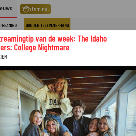
ieuws
stem nu!
TREAMING
GOUDEN TELEVIZIER-RING
treamingtip van de week: The Idaho
ers: College Nightmare
ZIEN