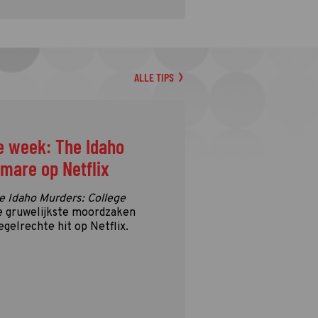
ALLE TIPS
e week: The Idaho
tmare op Netflix
e Idaho Murders: College
e gruwelijkste moordzaken
egelrechte hit op Netflix.