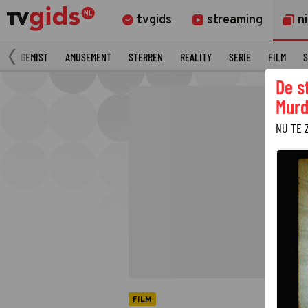
tvgids
streaming
n
N
GEMIST
AMUSEMENT
STERREN
REALITY
SERIE
FILM
S
De s
Murd
NU TE 
FILM