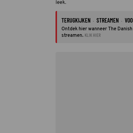
leek.
TERUGKIJKEN
STREAMEN
VOO
·
·
Ontdek hier wanneer The Danish G
KLIK HIER
streamen.