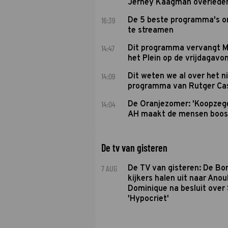
Jerney Kaagman overlede
16:39
De 5 beste programma's 
te streamen
14:47
Dit programma vervangt M
het Plein op de vrijdagavo
14:09
Dit weten we al over het 
programma van Rutger Ca
14:04
De Oranjezomer: 'Koopzeg
AH maakt de mensen boos
De tv van gisteren
7 AUG
De TV van gisteren: De B
kijkers halen uit naar Anou
Dominique na besluit over 
'Hypocriet'