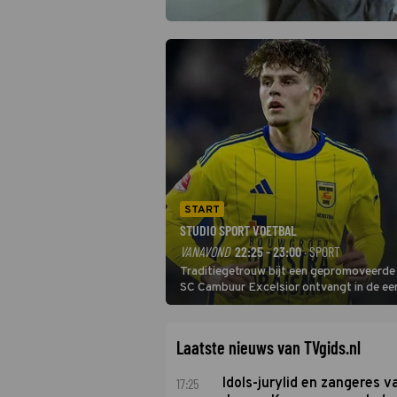
START
STUDIO SPORT VOETBAL
VANAVOND
22:25 - 23:00
· SPORT
Traditiegetrouw bijt een gepromoveerde c
SC Cambuur Excelsior ontvangt in de eer
De nieuwe oefenmeester is Johan Plat en 
Laatste nieuws van TVgids.nl
17:25
Idols-jurylid en zangeres v