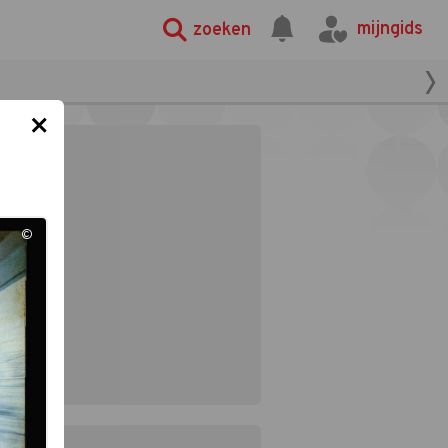
mijngids
zoeken
×
©