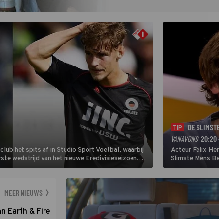
DE SLIMST
TIP
VANAVOND
20:20 
lub het spits af in Studio Sport Voetbal, waarbij
Acteur Felix He
ste wedstrijd van het nieuwe Eredivisieseizoen.
Slimste Mens Bel
hij wil aanvallend voetballen.
de grote favoriet
Nederlandse inb
neemt plaats aan
MEER NIEUWS
an Earth & Fire