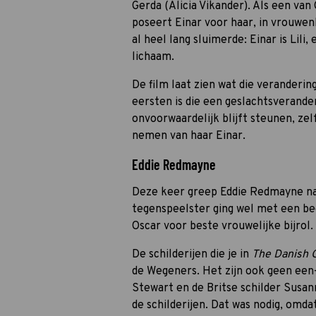
Gerda (Alicia Vikander). Als een va
poseert Einar voor haar, in vrouwen
al heel lang sluimerde: Einar is Lili
lichaam.
De film laat zien wat die veranderin
eersten is die een geslachtsverand
onvoorwaardelijk blijft steunen, zel
nemen van haar Einar.
Eddie Redmayne
Deze keer greep Eddie Redmayne naa
tegenspeelster ging wel met een bee
Oscar voor beste vrouwelijke bijrol.
De schilderijen die je in
The Danish G
de Wegeners. Het zijn ook geen ee
Stewart en de Britse schilder Susa
de schilderijen. Dat was nodig, omd