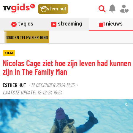
stem nu!
tvgids
streaming
nieuws
GOUDEN TELEVIZIER-RING
FILM
Nicolas Cage ziet hoe zijn leven had kunnen
zijn in The Family Man
ESTHER HUT
12 DECEMBER 2024 12:15
·
·
LAATSTE UPDATE:
12-12-24 19:54
©