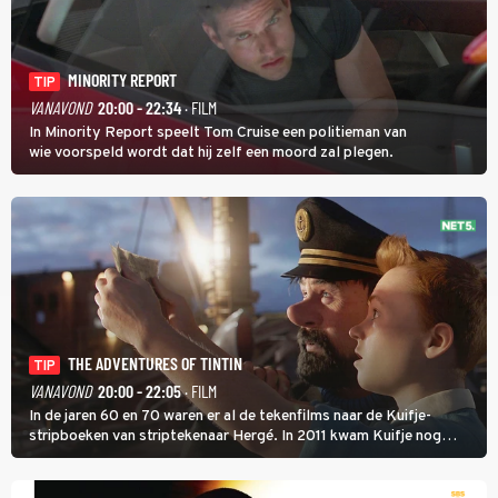
MINORITY REPORT
TIP
VANAVOND
20:00 - 22:34
· FILM
In Minority Report speelt Tom Cruise een politieman van
wie voorspeld wordt dat hij zelf een moord zal plegen.
THE ADVENTURES OF TINTIN
TIP
VANAVOND
20:00 - 22:05
· FILM
In de jaren 60 en 70 waren er al de tekenfilms naar de Kuifje-
stripboeken van striptekenaar Hergé. In 2011 kwam Kuifje nog
meer tot leven in The Adventures of Tintin van Steven Spielberg.