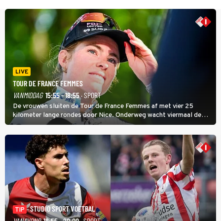
LIVE
TOUR DE FRANCE FEMMES
VANMIDDAG
15:55 - 18:55
· SPORT
De vrouwen sluiten de Tour de France Femmes af met vier 25
kilometer lange rondes door Nice. Onderweg wacht viermaal de
zware Col d'Èze. Aan de finish op de Promenade des Anglais krijgt
de eindwinnaar de laatste gele trui.
STUDIO SPORT VOETBAL
TIP
VANAVOND
18:55 - 20:00
· SPORT