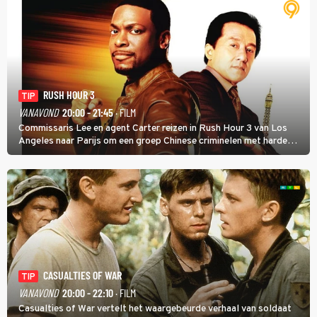
RUSH HOUR 3
TIP
VANAVOND
20:00 - 21:45
· FILM
Commissaris Lee en agent Carter reizen in Rush Hour 3 van Los
Angeles naar Parijs om een groep Chinese criminelen met harde
hand aan te pakken.
CASUALTIES OF WAR
TIP
VANAVOND
20:00 - 22:10
· FILM
Casualties of War vertelt het waargebeurde verhaal van soldaat