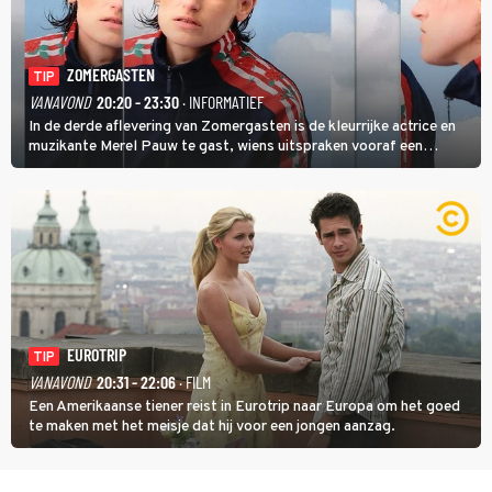
ZOMERGASTEN
TIP
VANAVOND
20:20 - 23:30
· INFORMATIEF
In de derde aflevering van Zomergasten is de kleurrijke actrice en
muzikante Merel Pauw te gast, wiens uitspraken vooraf een
boeiende avond beloven: 'Mijn ideale televisieavond is zoals mijn
identiteit: grenzeloos, absurd en vol angsten'.
EUROTRIP
TIP
VANAVOND
20:31 - 22:06
· FILM
Een Amerikaanse tiener reist in Eurotrip naar Europa om het goed
te maken met het meisje dat hij voor een jongen aanzag.