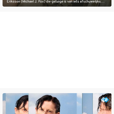
Eriksson (Michael J. Fox) die getuige is van iets afschuwelijks
tijdens de Vietnamoorlog. Hij besluit uit de school te klappen.