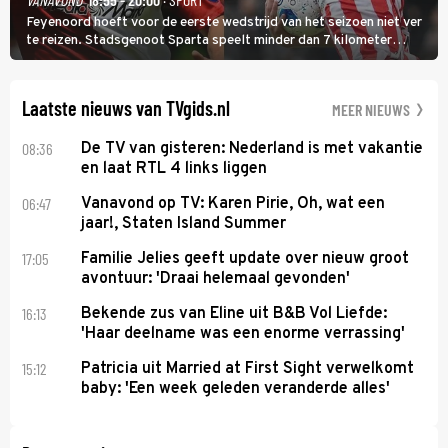
Feyenoord hoeft voor de eerste wedstrijd van het seizoen niet ver
te reizen. Stadsgenoot Sparta speelt minder dan 7 kilometer
verderop. Feyenoord trok de Spaanse spits Nacho Ferri aan van
KVC Westerlo uit België.
Laatste nieuws van TVgids.nl
MEER NIEUWS
08:36
De TV van gisteren: Nederland is met vakantie
en laat RTL 4 links liggen
06:47
Vanavond op TV: Karen Pirie, Oh, wat een
jaar!, Staten Island Summer
17:05
Familie Jelies geeft update over nieuw groot
avontuur: 'Draai helemaal gevonden'
16:13
Bekende zus van Eline uit B&B Vol Liefde:
'Haar deelname was een enorme verrassing'
15:12
Patricia uit Married at First Sight verwelkomt
baby: 'Een week geleden veranderde alles'