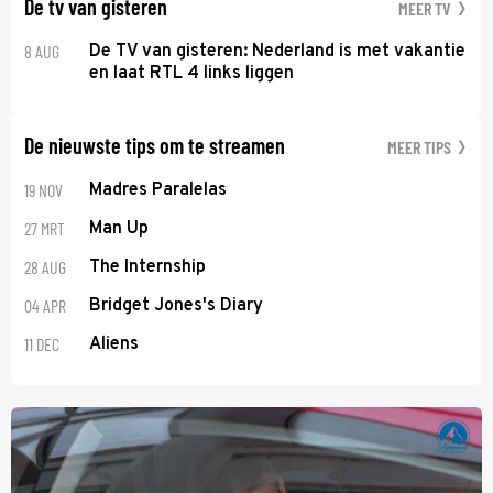
De tv van gisteren
MEER TV
8 AUG
De TV van gisteren: Nederland is met vakantie
en laat RTL 4 links liggen
De nieuwste tips om te streamen
MEER TIPS
19 NOV
Madres Paralelas
27 MRT
Man Up
28 AUG
The Internship
04 APR
Bridget Jones's Diary
11 DEC
Aliens