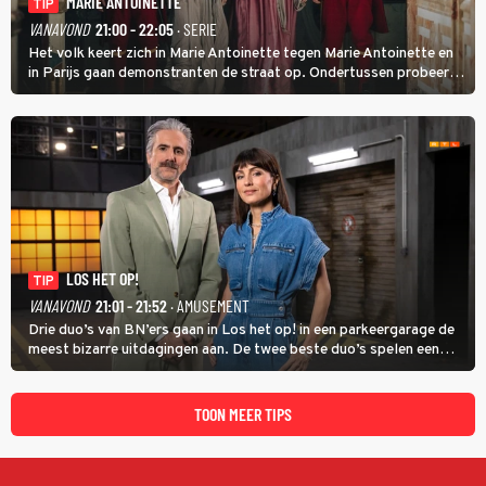
MARIE ANTOINETTE
TIP
VANAVOND
21:00 - 22:05
· SERIE
Het volk keert zich in Marie Antoinette tegen Marie Antoinette en
in Parijs gaan demonstranten de straat op. Ondertussen probeert
Marie Antoinette landgoed Saint-Cloud te kopen. Ze wil daar haar
kinderen veilig laten opgroeien.
LOS HET OP!
TIP
VANAVOND
21:01 - 21:52
· AMUSEMENT
Drie duo’s van BN’ers gaan in Los het op! in een parkeergarage de
meest bizarre uitdagingen aan. De twee beste duo’s spelen een
onderlinge finale. Met in deze aflevering onder anderen cabaretiers
Nabil Aoulad Ayad en Annick Boer.
TOON MEER TIPS