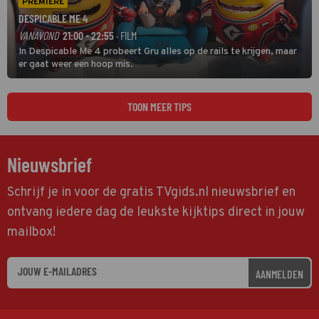
PREMIERE
DESPICABLE ME 4
VANAVOND
21:00 - 22:55
· FILM
In Despicable Me 4 probeert Gru alles op de rails te krijgen, maar
er gaat weer een hoop mis.
TOON MEER TIPS
Nieuwsbrief
Schrijf je in voor de gratis TVgids.nl nieuwsbrief en
ontvang iedere dag de leukste kijktips direct in jouw
mailbox!
AANMELDEN