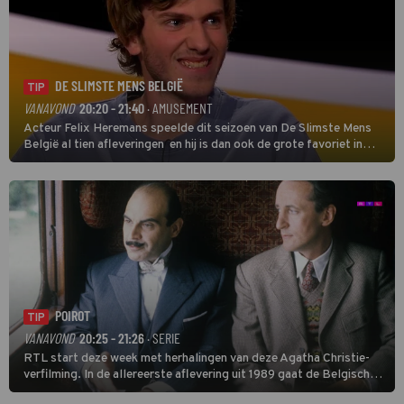
DE SLIMSTE MENS BELGIË
TIP
VANAVOND
20:20 - 21:40
· AMUSEMENT
Acteur Felix Heremans speelde dit seizoen van De Slimste Mens
België al tien afleveringen en hij is dan ook de grote favoriet in
deze seizoensfinale. En er is Nederlandse inbreng, want komiek
Soundos El Ahmadi neemt plaats aan de jurytafel.
POIROT
TIP
VANAVOND
20:25 - 21:26
· SERIE
RTL start deze week met herhalingen van deze Agatha Christie-
verfilming. In de allereerste aflevering uit 1989 gaat de Belgische
speurder op zoek naar een vermiste kok. Poirot raakt al snel