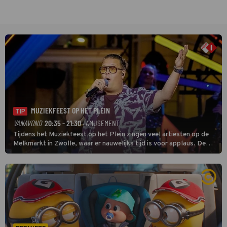
MUZIEKFEEST OP HET PLEIN
TIP
VANAVOND
20:35 - 21:30
· AMUSEMENT
Tijdens het Muziekfeest op het Plein zingen veel artiesten op de
Melkmarkt in Zwolle, waar er nauwelijks tijd is voor applaus. De
grootste namen zijn André Hazes, Jannes, René Froger en
natuurlijk Rutger van Barneveld met zijn hit Zwoele Zomernachten.