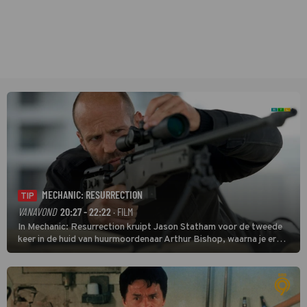
MECHANIC: RESURRECTION
TIP
VANAVOND
20:27 - 22:22
· FILM
In Mechanic: Resurrection kruipt Jason Statham voor de tweede
keer in de huid van huurmoordenaar Arthur Bishop, waarna je er
donder op kunt zeggen dat er van Bishops geplande pensioen niet
veel terechtkomt.