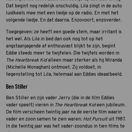
Dat begint nog redelijk onschuldig. Lila zingt in de auto
luidkeels mee met een liedje op de radio. En met het
volgende liedje. En dat daarna. Enzovoort, enzoverder.
Toegegeven: ze heeft een goede stem, maar irritant is
het wel. Als Lila in bed dan ook nog tot op het
angstaanjagende af enthousiast blijkt te zijn, begint
Eddie steeds meer te twijfelen. Die twijfels worden in
The Heartbreak Kid
alleen maar sterker als hij Miranda
(Michelle Monaghan) ontmoet. Zij voldoet, in
tegenstelling tot Lila, helemaal aan Eddies ideaalbeeld.
Ben Stiller
Ben Stiller en zijn vader Jerry (die in de film Eddies
vader speelt) vieren in
The Heartbreak Kid
een jubileum.
De film verscheen twintig jaar na de eerste film waarin
vader en zoon samen te zien waren:
Hot Pursuit
uit 1987.
In die twintig jaar was het vader-zoonduo in tien films te