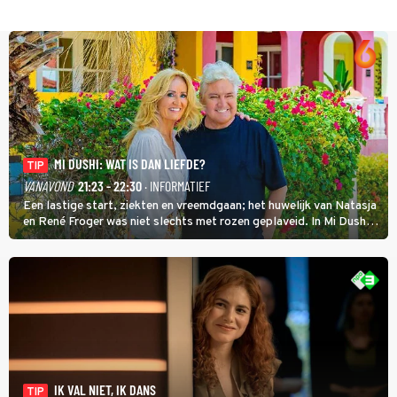
MI DUSHI: WAT IS DAN LIEFDE?
TIP
VANAVOND
21:23 - 22:30
· INFORMATIEF
Een lastige start, ziekten en vreemdgaan; het huwelijk van Natasja
en René Froger was niet slechts met rozen geplaveid. In Mi Dushi:
Wat Is Dan Liefde? neemt Wilfred Genee het showbizzkoppel mee
uit vissen om het over de liefde te hebben.
IK VAL NIET, IK DANS
TIP