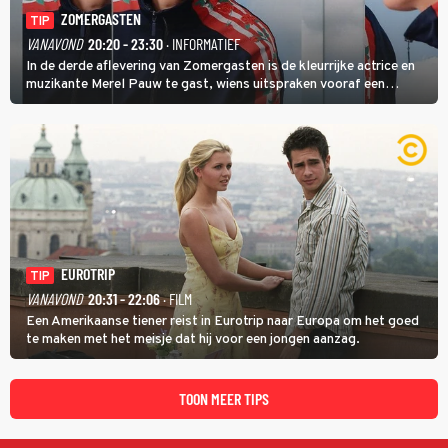
ZOMERGASTEN
TIP
VANAVOND
20:20 - 23:30
· INFORMATIEF
In de derde aflevering van Zomergasten is de kleurrijke actrice en
muzikante Merel Pauw te gast, wiens uitspraken vooraf een
boeiende avond beloven: 'Mijn ideale televisieavond is zoals mijn
identiteit: grenzeloos, absurd en vol angsten'.
EUROTRIP
TIP
VANAVOND
20:31 - 22:06
· FILM
Een Amerikaanse tiener reist in Eurotrip naar Europa om het goed
te maken met het meisje dat hij voor een jongen aanzag.
TOON MEER TIPS