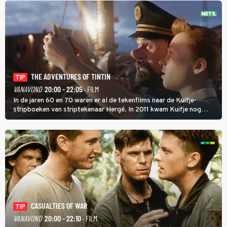
THE ADVENTURES OF TINTIN
TIP
VANAVOND
20:00 - 22:05
· FILM
In de jaren 60 en 70 waren er al de tekenfilms naar de Kuifje-
stripboeken van striptekenaar Hergé. In 2011 kwam Kuifje nog
meer tot leven in The Adventures of Tintin van Steven Spielberg.
CASUALTIES OF WAR
TIP
VANAVOND
20:00 - 22:10
· FILM