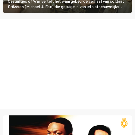
Casualties of War vertelt het waargebeurde verhaal van soldaat
Eriksson (Michael J. Fox) die getuige is van iets afschuwelijks
tijdens de Vietnamoorlog. Hij besluit uit de school te klappen.