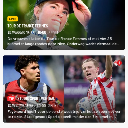
LIVE
TOUR DE FRANCE FEMMES
VANMIDDAG
15:55 - 18:55
· SPORT
De vrouwen sluiten de Tour de France Femmes af met vier 25
kilometer lange rondes door Nice. Onderweg wacht viermaal de
zware Col d'Èze. Aan de finish op de Promenade des Anglais krijgt
de eindwinnaar de laatste gele trui.
STUDIO SPORT VOETBAL
TIP
VANAVOND
18:55 - 20:00
· SPORT
Feyenoord hoeft voor de eerste wedstrijd van het seizoen niet ver
te reizen. Stadsgenoot Sparta speelt minder dan 7 kilometer
verderop. Feyenoord trok de Spaanse spits Nacho Ferri aan van
KVC Westerlo uit België.