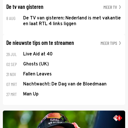
De tv van gisteren
MEER TV
8 AUG
De TV van gisteren: Nederland is met vakantie
en laat RTL 4 links liggen
De nieuwste tips om te streamen
MEER TIPS
29 JUL
Live Aid at 40
02 SEP
Ghosts (UK)
21 NOV
Fallen Leaves
07 MRT
Nachtwacht: De Dag van de Bloedmaan
27 MRT
Man Up