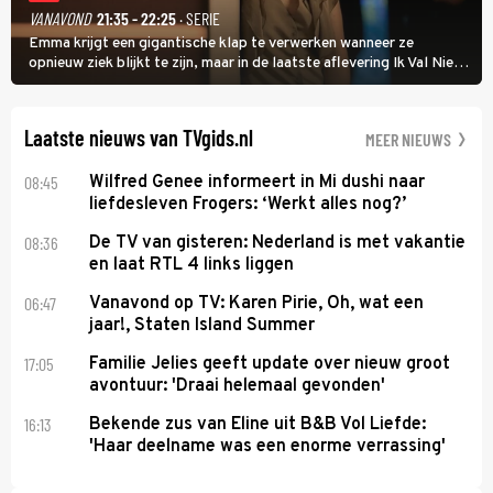
VANAVOND
21:35 - 22:25
· SERIE
Emma krijgt een gigantische klap te verwerken wanneer ze
opnieuw ziek blijkt te zijn, maar in de laatste aflevering Ik Val Niet,
Ik Dans laat ze zien dat ze niet van plan is op te geven, zelfs als ze
daarvoor een ingrijpende operatie moet ondergaan.
Laatste nieuws van TVgids.nl
MEER NIEUWS
08:45
Wilfred Genee informeert in Mi dushi naar
liefdesleven Frogers: ‘Werkt alles nog?’
08:36
De TV van gisteren: Nederland is met vakantie
en laat RTL 4 links liggen
06:47
Vanavond op TV: Karen Pirie, Oh, wat een
jaar!, Staten Island Summer
17:05
Familie Jelies geeft update over nieuw groot
avontuur: 'Draai helemaal gevonden'
16:13
Bekende zus van Eline uit B&B Vol Liefde:
'Haar deelname was een enorme verrassing'