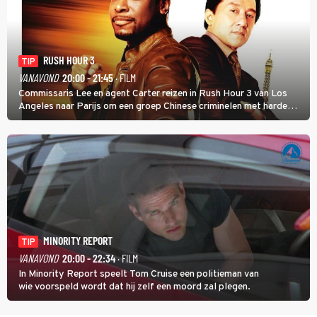
RUSH HOUR 3
TIP
VANAVOND
20:00 - 21:45
· FILM
Commissaris Lee en agent Carter reizen in Rush Hour 3 van Los
Angeles naar Parijs om een groep Chinese criminelen met harde
hand aan te pakken.
MINORITY REPORT
TIP
VANAVOND
20:00 - 22:34
· FILM
In Minority Report speelt Tom Cruise een politieman van
wie voorspeld wordt dat hij zelf een moord zal plegen.