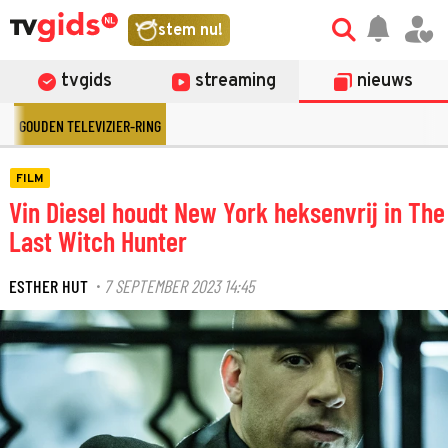
stem nu!
tvgids
streaming
nieuws
GOUDEN TELEVIZIER-RING
FILM
Vin Diesel houdt New York heksenvrij in The
Last Witch Hunter
ESTHER HUT
7 SEPTEMBER 2023 14:45
·