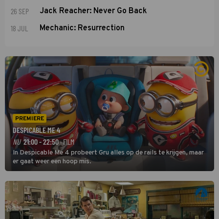
26 SEP
Jack Reacher: Never Go Back
18 JUL
Mechanic: Resurrection
PREMIERE
DESPICABLE ME 4
NU
21:00 - 22:50
· FILM
In Despicable Me 4 probeert Gru alles op de rails te krijgen, maar
er gaat weer een hoop mis.