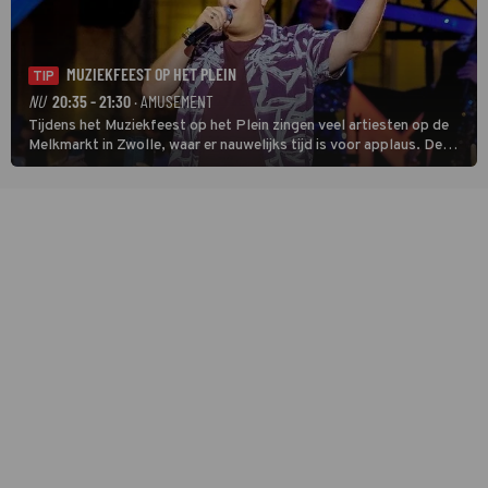
MUZIEKFEEST OP HET PLEIN
TIP
NU
20:35 - 21:30
· AMUSEMENT
Tijdens het Muziekfeest op het Plein zingen veel artiesten op de
Melkmarkt in Zwolle, waar er nauwelijks tijd is voor applaus. De
grootste namen zijn André Hazes, Jannes, René Froger en
natuurlijk Rutger van Barneveld met zijn hit Zwoele Zomernachten.