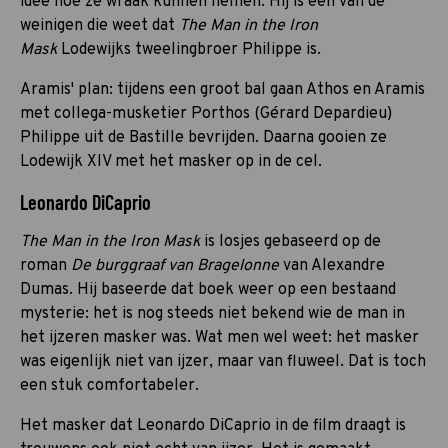
idee hoe ze wraak kunnen nemen. Hij is een van de
weinigen die weet dat
The Man in the Iron
Mask
Lodewijks tweelingbroer Philippe is.
Aramis' plan: tijdens een groot bal gaan Athos en Aramis
met collega-musketier Porthos (Gérard Depardieu)
Philippe uit de Bastille bevrijden. Daarna gooien ze
Lodewijk XIV met het masker op in de cel.
Leonardo DiCaprio
The Man in the Iron Mask
is losjes gebaseerd op de
roman
De burggraaf van Bragelonne
van Alexandre
Dumas. Hij baseerde dat boek weer op een bestaand
mysterie: het is nog steeds niet bekend wie de man in
het ijzeren masker was. Wat men wel weet: het masker
was eigenlijk niet van ijzer, maar van fluweel. Dat is toch
een stuk comfortabeler.
Het masker dat Leonardo DiCaprio in de film draagt is