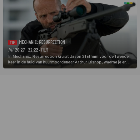
MECHANIC: RESURRECTION
TIP
NU
20:27 - 22:22
· FILM
In Mechanic: Resurrection kruipt Jason Statham voor de tweede
keer in de huid van huurmoordenaar Arthur Bishop, waarna je er
donder op kunt zeggen dat er van Bishops geplande pensioen niet
veel terechtkomt.