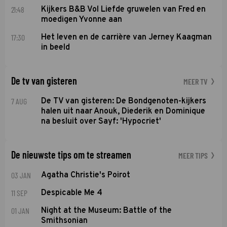
21:48
Kijkers B&B Vol Liefde gruwelen van Fred en
moedigen Yvonne aan
17:30
Het leven en de carrière van Jerney Kaagman
in beeld
De tv van gisteren
MEER TV
7 AUG
De TV van gisteren: De Bondgenoten-kijkers
halen uit naar Anouk, Diederik en Dominique
na besluit over Sayf: 'Hypocriet'
De nieuwste tips om te streamen
MEER TIPS
03 JAN
Agatha Christie's Poirot
11 SEP
Despicable Me 4
01 JAN
Night at the Museum: Battle of the
Smithsonian