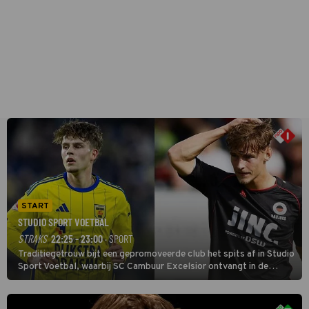
START
STUDIO SPORT VOETBAL
STRAKS
22:25 - 23:00
· SPORT
Traditiegetrouw bijt een gepromoveerde club het spits af in Studio
Sport Voetbal, waarbij SC Cambuur Excelsior ontvangt in de
eerste wedstrijd van het nieuwe Eredivisieseizoen. De nieuwe
oefenmeester is Johan Plat en hij wil aanvallend voetballen.