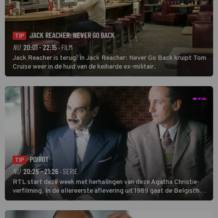
JACK REACHER: NEVER GO BACK
TIP
NU
20:01 - 22:15
· FILM
Jack Reacher is terug! In Jack Reacher: Never Go Back kruipt Tom
Cruise weer in de huid van de keiharde ex-militair.
POIROT
TIP
NU
20:25 - 21:26
· SERIE
RTL start deze week met herhalingen van deze Agatha Christie-
verfilming. In de allereerste aflevering uit 1989 gaat de Belgische
speurder op zoek naar een vermiste kok. Poirot raakt al snel
verwikkeld in een moordzaak. (HH)