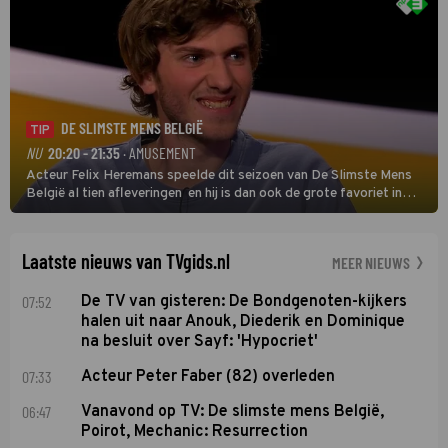
DE SLIMSTE MENS BELGIË
TIP
NU
20:20 - 21:35
· AMUSEMENT
Acteur Felix Heremans speelde dit seizoen van De Slimste Mens
België al tien afleveringen en hij is dan ook de grote favoriet in
deze seizoensfinale. En er is Nederlandse inbreng, want komiek
Soundos El Ahmadi neemt plaats aan de jurytafel.
Laatste nieuws van TVgids.nl
MEER NIEUWS
07:52
De TV van gisteren: De Bondgenoten-kijkers
halen uit naar Anouk, Diederik en Dominique
na besluit over Sayf: 'Hypocriet'
07:33
Acteur Peter Faber (82) overleden
06:47
Vanavond op TV: De slimste mens België,
Poirot, Mechanic: Resurrection