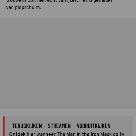
trouwens ook niet echt van ijzer. Het is gemaakt
van piepschuim.
TERUGKIJKEN
STREAMEN
VOORUITKIJKEN
·
·
Ontdek hier wanneer The Man in the Iron Mask op tv