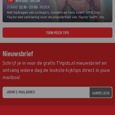
NPO DOC: TAYLOR
TIP
STRAKS
22:10 - 23:50
· MUZIEK
Met bijdragen van collega's, insiders en fans zoekt NPO Doc:
Taylor een verklaring voor de populariteit van Taylor Swift. De
singer-songwriter is een van de succesvolste sterren van onze tijd
en een inspiratie voor velen. (HH)
TOON MEER TIPS
Nieuwsbrief
Schrijf je in voor de gratis TVgids.nl nieuwsbrief en
ontvang iedere dag de leukste kijktips direct in jouw
mailbox!
AANMELDEN