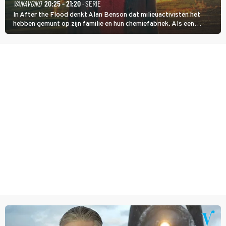
VANAVOND
20:25 - 21:20
· SERIE
In After the Flood denkt Alan Benson dat milieuactivisten het
hebben gemunt op zijn familie en hun chemiefabriek. Als een
brandende boodschap in het veen de boel op scherp zet, besluit
Jo Marshall de jonge Finn Allen aan de tand te voelen.