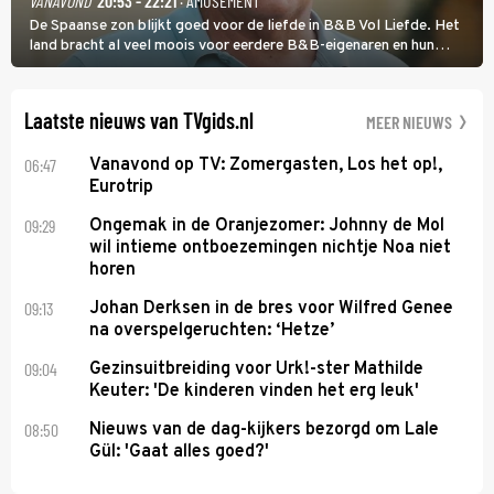
VANAVOND
20:53 - 22:21
· AMUSEMENT
De Spaanse zon blijkt goed voor de liefde in B&B Vol Liefde. Het
land bracht al veel moois voor eerdere B&B-eigenaren en hun
partners. Ook Paul runt zijn gastenverblijf in Spanje. De 62-jarige
weduwnaar stuurt aan op een nieuw hoofdstuk.
Laatste nieuws van TVgids.nl
MEER NIEUWS
06:47
Vanavond op TV: Zomergasten, Los het op!,
Eurotrip
09:29
Ongemak in de Oranjezomer: Johnny de Mol
wil intieme ontboezemingen nichtje Noa niet
horen
09:13
Johan Derksen in de bres voor Wilfred Genee
na overspelgeruchten: ‘Hetze’
09:04
Gezinsuitbreiding voor Urk!-ster Mathilde
Keuter: 'De kinderen vinden het erg leuk'
08:50
Nieuws van de dag-kijkers bezorgd om Lale
Gül: 'Gaat alles goed?'