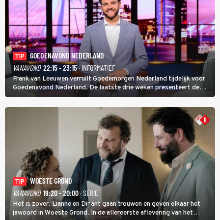
GOEDENAVOND NEDERLAND
TIP
VANAVOND
22:15 - 23:15
· INFORMATIEF
Frank van Leeuwen verruilt Goedemorgen Nederland tijdelijk voor
Goedenavond Nederland. De laatste drie weken presenteert de
journalist en De Slimste Mens-winnaar deze avondtalkshow om en
om met Sam Hagens, die er al vanaf het begin bij is.
WOESTE GROND
TIP
VANAVOND
19:20 - 20:00
· SERIE
Het is zover. Lianne en Dinant gaan trouwen en geven elkaar het
jawoord in Woeste Grond. In de allereerste aflevering van het