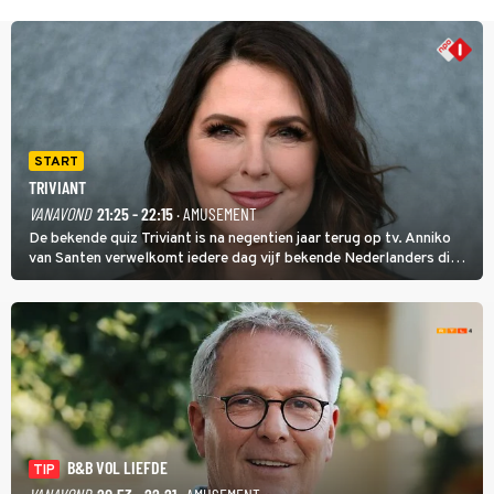
START
TRIVIANT
VANAVOND
21:25 - 22:15
· AMUSEMENT
De bekende quiz Triviant is na negentien jaar terug op tv. Anniko
van Santen verwelkomt iedere dag vijf bekende Nederlanders die
vragen beantwoorden in verschillende categorieën. De beste
speler gaat direct door naar de finaleweek.
B&B VOL LIEFDE
TIP