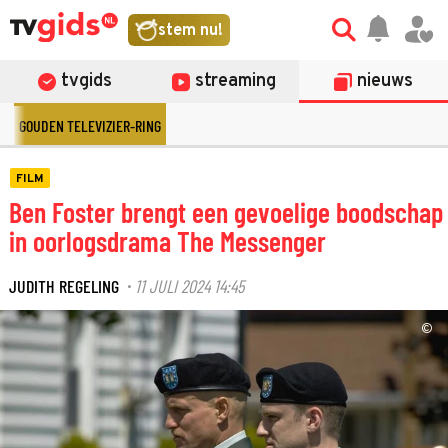
stem nu!
tvgids
streaming
nieuws
GOUDEN TELEVIZIER-RING
FILM
Ben Foster brengt een gevoelige boodschap
in oorlogsdrama The Messenger
JUDITH REGELING
11 JULI 2024 14:45
·
©