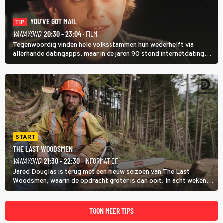
YOU'VE GOT MAIL
TIP
VANAVOND
20:30 - 23:04
· FILM
Tegenwoordig vinden hele volksstammen hun wederhelft via
allerhande datingapps, maar in de jaren 90 stond internetdating
nog in de kinderschoenen. In de film You've Got Mail zie je dat
terug.
START
THE LAST WOODSMEN
VANAVOND
21:30 - 22:30
· INFORMATIEF
Jared Douglas is terug met een nieuw seizoen van The Last
Woodsmen, waarin de opdracht groter is dan ooit. In acht weken
tijd probeert hij een miljoen dollar bij elkaar te vergaren om de
toekomst van het houthakkersbedrijf te verzekeren.
TOON MEER TIPS