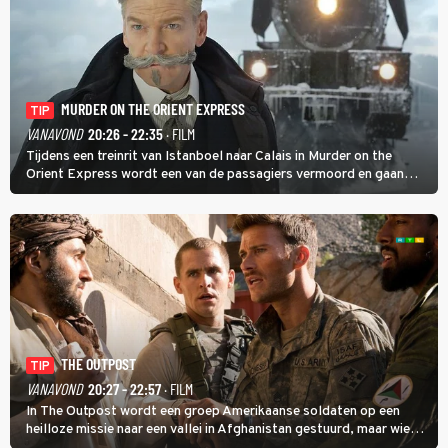
MURDER ON THE ORIENT EXPRESS
TIP
VANAVOND
20:26 - 22:35
· FILM
Tijdens een treinrit van Istanboel naar Calais in Murder on the
Orient Express wordt een van de passagiers vermoord en gaan
detective Hercule Poirot en zijn snor uitzoeken wie van de andere
treinreizigers de dader is.
THE OUTPOST
TIP
VANAVOND
20:27 - 22:57
· FILM
In The Outpost wordt een groep Amerikaanse soldaten op een
heilloze missie naar een vallei in Afghanistan gestuurd, maar wie
overleeft daar een aanval?