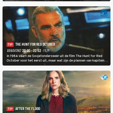
eerste seizoen kwam Lianne vanuit de Randstad naar Twente. Daar
is ze inmiddels helemaal op haar plek.
THE HUNT FOR RED OCTOBER
TIP
VANAVOND
20:00 - 22:52
· FILM
In 1984 vaart de Sovjetonderzeeër uit de film The Hunt for Red
October voor het eerst uit, maar wat zijn de plannen van kapitein
Marko Ramius?
AFTER THE FLOOD
TIP