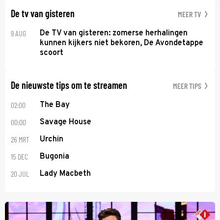
De tv van gisteren
MEER TV
9 AUG
De TV van gisteren: zomerse herhalingen
kunnen kijkers niet bekoren, De Avondetappe
scoort
De nieuwste tips om te streamen
MEER TIPS
02:00
The Bay
00:00
Savage House
26 MRT
Urchin
15 DEC
Bugonia
20 JUL
Lady Macbeth