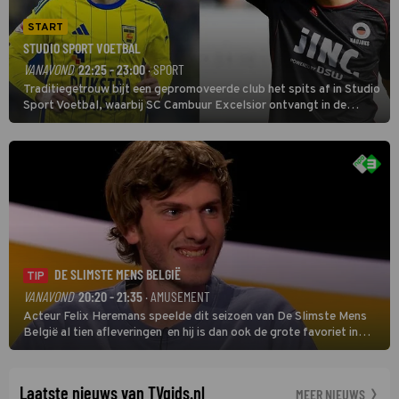
START
STUDIO SPORT VOETBAL
VANAVOND
22:25 - 23:00
· SPORT
Traditiegetrouw bijt een gepromoveerde club het spits af in Studio
Sport Voetbal, waarbij SC Cambuur Excelsior ontvangt in de
eerste wedstrijd van het nieuwe Eredivisieseizoen. De nieuwe
oefenmeester is Johan Plat en hij wil aanvallend voetballen.
DE SLIMSTE MENS BELGIË
TIP
VANAVOND
20:20 - 21:35
· AMUSEMENT
Acteur Felix Heremans speelde dit seizoen van De Slimste Mens
België al tien afleveringen en hij is dan ook de grote favoriet in
deze seizoensfinale. En er is Nederlandse inbreng, want komiek
Soundos El Ahmadi neemt plaats aan de jurytafel.
Laatste nieuws van TVgids.nl
MEER NIEUWS