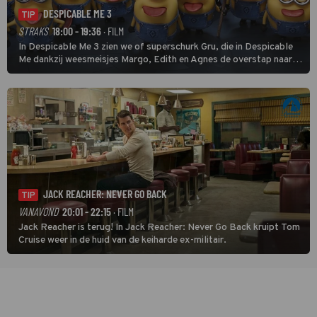
DESPICABLE ME 3
TIP
STRAKS
18:00 - 19:36
· FILM
In Despicable Me 3 zien we of superschurk Gru, die in Despicable
Me dankzij weesmeisjes Margo, Edith en Agnes de overstap naar
het rechte pad maakte, ook op dat pad weet te blijven.
JACK REACHER: NEVER GO BACK
TIP
VANAVOND
20:01 - 22:15
· FILM
Jack Reacher is terug! In Jack Reacher: Never Go Back kruipt Tom
Cruise weer in de huid van de keiharde ex-militair.