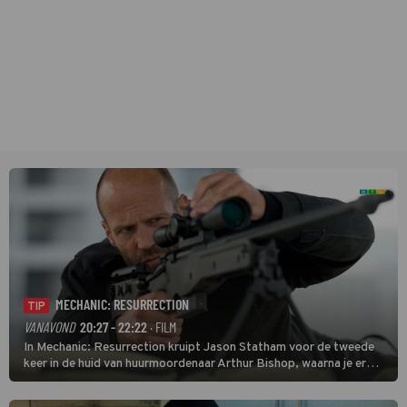
MECHANIC: RESURRECTION
TIP
VANAVOND
20:27 - 22:22
· FILM
In Mechanic: Resurrection kruipt Jason Statham voor de tweede
keer in de huid van huurmoordenaar Arthur Bishop, waarna je er
donder op kunt zeggen dat er van Bishops geplande pensioen niet
veel terechtkomt.