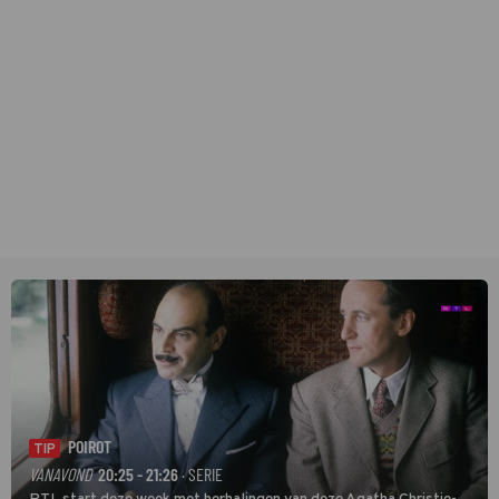
POIROT
TIP
VANAVOND
20:25 - 21:26
· SERIE