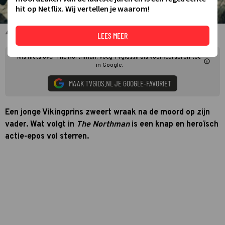
hit op Netflix. Wij vertellen je waarom!
Alexander Skarsgård als Amleth in The Northman
LEES MEER
Mis niets over The Northman. Voeg TVgids.nl als voorkeursbron toe
in Google.
MAAK TVGIDS.NL JE GOOGLE-FAVORIET
Een jonge Vikingprins zweert wraak na de moord op zijn
vader. Wat volgt in
The Northman
is een knap en heroïsch
actie-epos vol sterren.