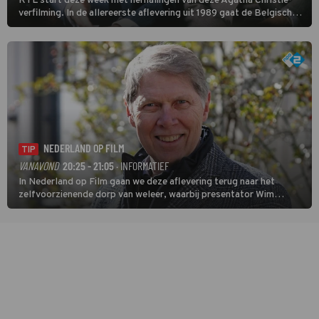
RTL start deze week met herhalingen van deze Agatha Christie-
verfilming. In de allereerste aflevering uit 1989 gaat de Belgische
speurder op zoek naar een vermiste kok. Poirot raakt al snel
verwikkeld in een moordzaak. (HH)
NEDERLAND OP FILM
TIP
VANAVOND
20:25 - 21:05
· INFORMATIEF
In Nederland op Film gaan we deze aflevering terug naar het
zelfvoorzienende dorp van weleer, waarbij presentator Wim
Daniëls de kijkers meeneemt op reis door de tijd aan de hand van
unieke amateurbeelden uit verschillende decennia. (HH)