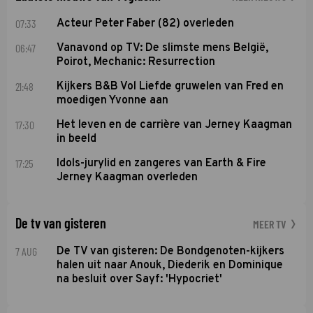
07:33
Acteur Peter Faber (82) overleden
06:47
Vanavond op TV: De slimste mens België,
Poirot, Mechanic: Resurrection
21:48
Kijkers B&B Vol Liefde gruwelen van Fred en
moedigen Yvonne aan
17:30
Het leven en de carrière van Jerney Kaagman
in beeld
17:25
Idols-jurylid en zangeres van Earth & Fire
Jerney Kaagman overleden
De tv van gisteren
MEER TV
7 AUG
De TV van gisteren: De Bondgenoten-kijkers
halen uit naar Anouk, Diederik en Dominique
na besluit over Sayf: 'Hypocriet'