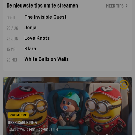
De nieuwste tips om te streamen
MEER TIPS
09:01
The Invisible Guest
25 AUG
Jonja
28 JUN
Love Knots
15 MEI
Klara
28 MEI
White Balls on Walls
PREMIERE
DESPICABLE ME 4
VANAVOND
21:00 - 22:50
· FILM