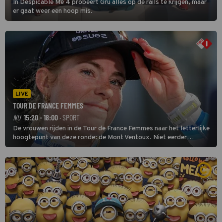
In Despicable Me 4 probeert Gru alles op de rails te krijgen, maar
er gaat weer een hoop mis.
LIVE
TOUR DE FRANCE FEMMES
NU
15:20 - 18:00
· SPORT
De vrouwen rijden in de Tour de France Femmes naar het letterlijke
hoogtepunt van deze ronde: de Mont Ventoux. Niet eerder
finishten de vrouwen voor deze koers op deze kale col uit de
buitencategorie. De aanloop naar de slotklim is vlak.