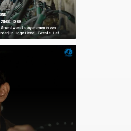
ROND
- 20:00
· SERIE
 Grond wordt opgenomen in een
rderij in Hoge Hexel, Twente. Het
met 160 koeien moest sluiten, omdat het
tura 2000-gebied ligt. In de serie heerst er
veeziekte.