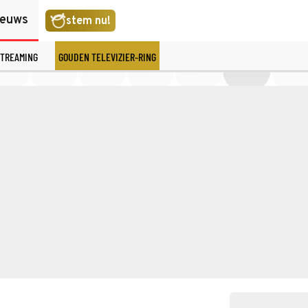
ieuws
stem nu!
TREAMING
GOUDEN TELEVIZIER-RING