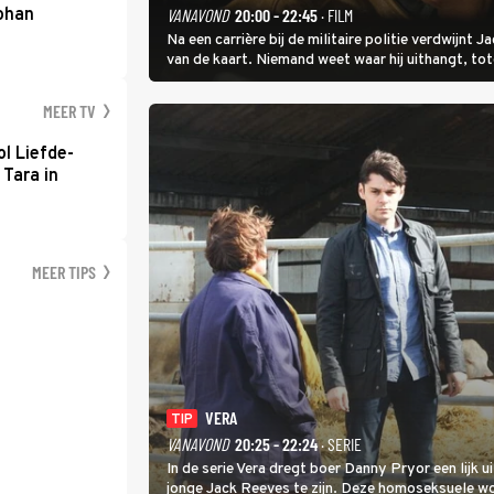
Johan
VANAVOND
20:00 - 22:45
· FILM
Na een carrière bij de militaire politie verdwijnt
van de kaart. Niemand weet waar hij uithangt, t
hem vraagt.
MEER TV
l Liefde-
 Tara in
MEER TIPS
VERA
TIP
VANAVOND
20:25 - 22:24
· SERIE
In de serie Vera dregt boer Danny Pryor een lijk u
jonge Jack Reeves te zijn. Deze homoseksuele 