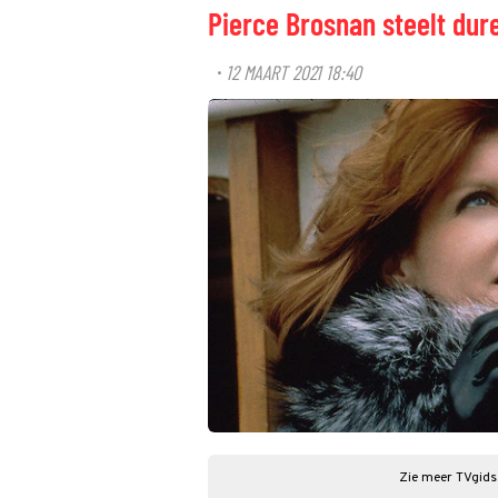
Pierce Brosnan steelt dur
12 MAART 2021 18:40
·
Zie meer TVgids.