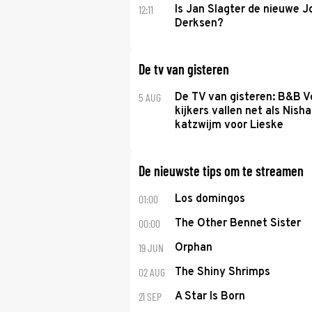
12:11
Is Jan Slagter de nieuwe 
Derksen?
De tv van gisteren
5 AUG
De TV van gisteren: B&B Vo
kijkers vallen net als Nisha
katzwijm voor Lieske
De nieuwste tips om te streamen
01:00
Los domingos
00:00
The Other Bennet Sister
19 JUN
Orphan
02 AUG
The Shiny Shrimps
21 SEP
A Star Is Born