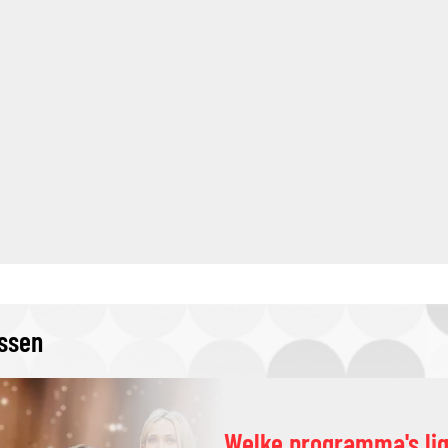
issen
Welke programma's li