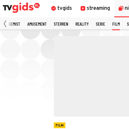
tvgids
streaming
n
N
GEMIST
AMUSEMENT
STERREN
REALITY
SERIE
FILM
S
FILM