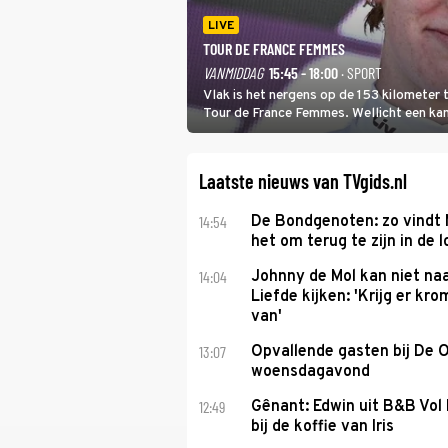
LIVE
TOUR DE FRANCE FEMMES
VANMIDDAG
15:45 - 18:00
· SPORT
Vlak is het nergens op de 153 kilometer
Tour de France Femmes. Wellicht een kans 
won.
Laatste nieuws van TVgids.nl
14:54
De Bondgenoten: zo vindt
het om terug te zijn in de 
14:04
Johnny de Mol kan niet na
Liefde kijken: 'Krijg er k
van'
13:07
Opvallende gasten bij De 
woensdagavond
12:49
Gênant: Edwin uit B&B Vol 
bij de koffie van Iris