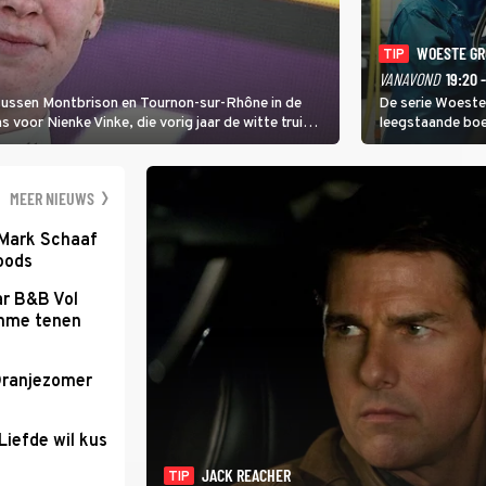
WOESTE G
TIP
VANAVOND
19:20 
 tussen Montbrison en Tournon-sur-Rhône in de
De serie Woeste
voor Nienke Vinke, die vorig jaar de witte trui
leegstaande boe
melkveebedrijf 
dicht bij een Na
een gevaarlijke 
MEER NIEUWS
 Mark Schaaf
loods
ar B&B Vol
romme tenen
Oranjezomer
Liefde wil kus
JACK REACHER
TIP