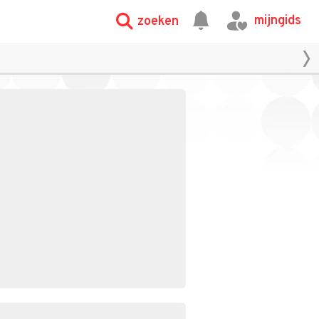
mijngids
zoeken