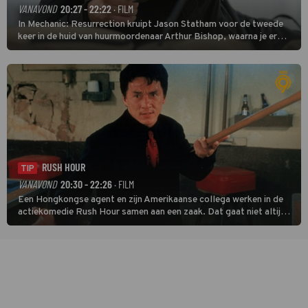
VANAVOND
20:27 - 22:22
· FILM
In Mechanic: Resurrection kruipt Jason Statham voor de tweede
keer in de huid van huurmoordenaar Arthur Bishop, waarna je er
donder op kunt zeggen dat er van Bishops geplande pensioen niet
veel terechtkomt.
RUSH HOUR
TIP
VANAVOND
20:30 - 22:26
· FILM
Een Hongkongse agent en zijn Amerikaanse collega werken in de
actiekomedie Rush Hour samen aan een zaak. Dat gaat niet altijd
van een leien dakje.