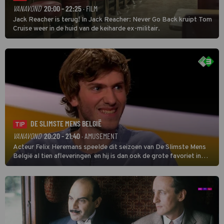
VANAVOND
20:00 - 22:25
· FILM
Jack Reacher is terug! In Jack Reacher: Never Go Back kruipt Tom
Cruise weer in de huid van de keiharde ex-militair.
DE SLIMSTE MENS BELGIË
TIP
VANAVOND
20:20 - 21:40
· AMUSEMENT
Acteur Felix Heremans speelde dit seizoen van De Slimste Mens
België al tien afleveringen en hij is dan ook de grote favoriet in
deze seizoensfinale. En er is Nederlandse inbreng, want komiek
Soundos El Ahmadi neemt plaats aan de jurytafel.