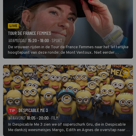
LIVE
TOUR DE FRANCE FEMMES
VANMIDDAG
15:20 - 18:00
· SPORT
De vrouwen rijden in de Tour de France Femmes naar het letterlijke
hoogtepunt van deze ronde: de Mont Ventoux. Niet eerder
finishten de vrouwen voor deze koers op deze kale col uit de
buitencategorie. De aanloop naar de slotklim is vlak.
DESPICABLE ME 3
TIP
VANAVOND
18:05 - 20:00
· FILM
In Despicable Me 3 zien we of superschurk Gru, die in Despicable
Me dankzij weesmeisjes Margo, Edith en Agnes de overstap naar
het rechte pad maakte, ook op dat pad weet te blijven.