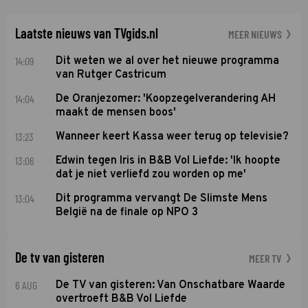
Laatste nieuws van TVgids.nl
MEER NIEUWS
14:09
Dit weten we al over het nieuwe programma
van Rutger Castricum
14:04
De Oranjezomer: 'Koopzegelverandering AH
maakt de mensen boos'
13:23
Wanneer keert Kassa weer terug op televisie?
13:06
Edwin tegen Iris in B&B Vol Liefde: 'Ik hoopte
dat je niet verliefd zou worden op me'
13:04
Dit programma vervangt De Slimste Mens
België na de finale op NPO 3
De tv van gisteren
MEER TV
6 AUG
De TV van gisteren: Van Onschatbare Waarde
overtroeft B&B Vol Liefde