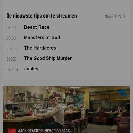
De nieuwste tips om te streamen
MEER TIPS
05:00
Beast Race
00:00
Monsters of God
24 JUL
The Hardacres
01 DEC
The Good Ship Murder
07 AUG
Jobless
JACK REACHER: NEVER GO BACK
TIP