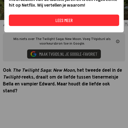
hit op Netflix. Wij vertellen je waarom!
LEES MEER
Kristen Stewart en Robert Pattinson in The Twilight Saga: New 
Mis niets over The Twilight Saga: New Moon. Voeg TVgids.nl als
voorkeursbron toe in Google.
MAAK TVGIDS.NL JE GOOGLE-FAVORIET
Ook
The Twilight Saga: New Moon
, het tweede deel in de
Twilight
-reeks, draait om de liefde tussen tienermeisje
Bella en vampier Edward. Maar houdt die liefde ook
stand?