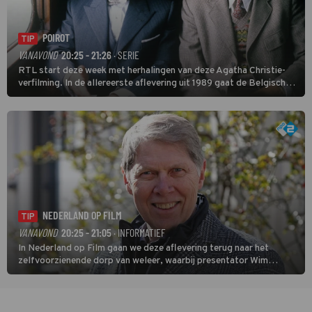
POIROT
TIP
VANAVOND
20:25 - 21:26
· SERIE
RTL start deze week met herhalingen van deze Agatha Christie-
verfilming. In de allereerste aflevering uit 1989 gaat de Belgische
speurder op zoek naar een vermiste kok. Poirot raakt al snel
verwikkeld in een moordzaak. (HH)
NEDERLAND OP FILM
TIP
VANAVOND
20:25 - 21:05
· INFORMATIEF
In Nederland op Film gaan we deze aflevering terug naar het
zelfvoorzienende dorp van weleer, waarbij presentator Wim
Daniëls de kijkers meeneemt op reis door de tijd aan de hand van
unieke amateurbeelden uit verschillende decennia. (HH)