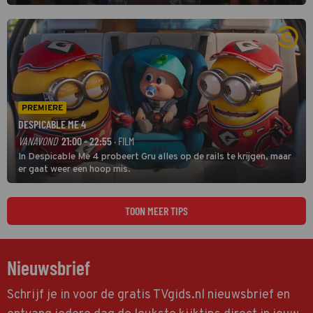
grootste namen zijn André Hazes, Jannes, René Froger en
natuurlijk Rutger van Barneveld met zijn hit Zwoele Zomernachten.
PREMIERE
DESPICABLE ME 4
VANAVOND
21:00 - 22:55
· FILM
In Despicable Me 4 probeert Gru alles op de rails te krijgen, maar
er gaat weer een hoop mis.
TOON MEER TIPS
Nieuwsbrief
Schrijf je in voor de gratis TVgids.nl nieuwsbrief en