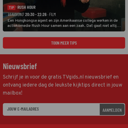
RUSH HOUR
TIP
VANAVOND
20:30 - 22:26
· FILM
Een Hongkongse agent en zijn Amerikaanse collega werken in de
actiekomedie Rush Hour samen aan een zaak. Dat gaat niet altijd
van een leien dakje.
TOON MEER TIPS
Nieuwsbrief
Schrijf je in voor de gratis TVgids.nl nieuwsbrief en
ontvang iedere dag de leukste kijktips direct in jouw
mailbox!
AANMELDEN