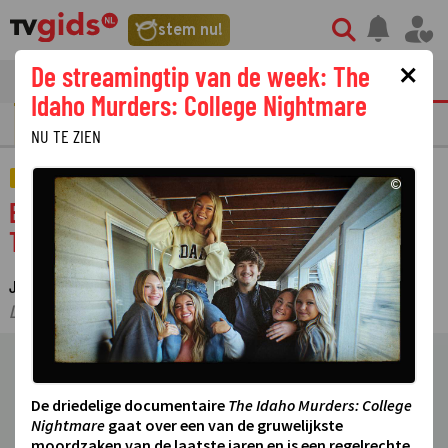
stem nu!
×
De streamingtip van de week: The
tvgids
streaming
nieuws
Idaho Murders: College Nightmare
GOUDEN TELEVIZIER-RING
NU TE ZIEN
FILM
©
Brad Pitt verovert Troje in actiespektakel
Troy
JUDITH REGELING
13 JULI 2023 17:45
·
·
LAATSTE UPDATE:
14-07-23 11:22
©
De driedelige documentaire
The Idaho Murders: College
Nightmare
gaat over een van de gruwelijkste
moordzaken van de laatste jaren en is een regelrechte