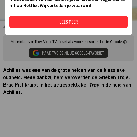
hit op Netflix. Wij vertellen je waarom!
LEES MEER
Brad Pitt als Achilles in Troy
Mis niets over Troy. Voeg TVgids.nl als voorkeursbron toe in Google.
MAAK TVGIDS.NL JE GOOGLE-FAVORIET
Achilles was een van de grote helden van de klassieke
oudheid. Mede dankzij hem veroverden de Grieken Troje.
Brad Pitt kruipt in het actiespektakel
Troy
in de huid van
Achilles.