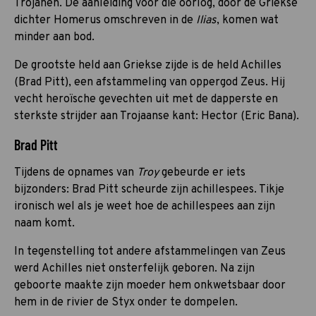
Trojanen. De aanleiding voor die oorlog, door de Griekse
dichter Homerus omschreven in de
Ilias
, komen wat
minder aan bod.
De grootste held aan Griekse zijde is de held Achilles
(Brad Pitt), een afstammeling van oppergod Zeus. Hij
vecht heroïsche gevechten uit met de dapperste en
sterkste strijder aan Trojaanse kant: Hector (Eric Bana).
Brad Pitt
Tijdens de opnames van
Troy
gebeurde er iets
bijzonders: Brad Pitt scheurde zijn achillespees. Tikje
ironisch wel als je weet hoe de achillespees aan zijn
naam komt.
In tegenstelling tot andere afstammelingen van Zeus
werd Achilles niet onsterfelijk geboren. Na zijn
geboorte maakte zijn moeder hem onkwetsbaar door
hem in de rivier de Styx onder te dompelen.