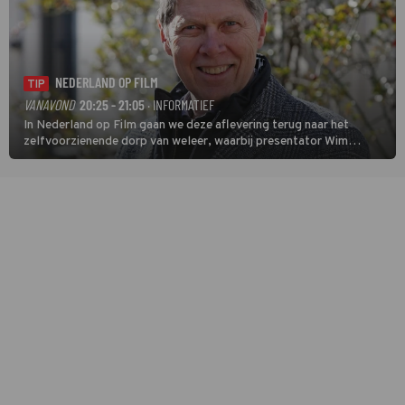
NEDERLAND OP FILM
TIP
VANAVOND
20:25 - 21:05
· INFORMATIEF
In Nederland op Film gaan we deze aflevering terug naar het
zelfvoorzienende dorp van weleer, waarbij presentator Wim
Daniëls de kijkers meeneemt op reis door de tijd aan de hand van
unieke amateurbeelden uit verschillende decennia. (HH)