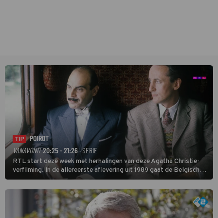
POIROT
TIP
VANAVOND
20:25 - 21:26
· SERIE
RTL start deze week met herhalingen van deze Agatha Christie-
verfilming. In de allereerste aflevering uit 1989 gaat de Belgische
speurder op zoek naar een vermiste kok. Poirot raakt al snel
verwikkeld in een moordzaak. (HH)