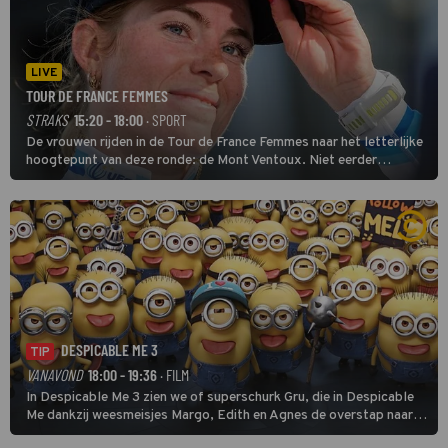
LIVE
TOUR DE FRANCE FEMMES
STRAKS
15:20 - 18:00
· SPORT
De vrouwen rijden in de Tour de France Femmes naar het letterlijke
hoogtepunt van deze ronde: de Mont Ventoux. Niet eerder
finishten de vrouwen voor deze koers op deze kale col uit de
buitencategorie. De aanloop naar de slotklim is vlak.
DESPICABLE ME 3
TIP
VANAVOND
18:00 - 19:36
· FILM
In Despicable Me 3 zien we of superschurk Gru, die in Despicable
Me dankzij weesmeisjes Margo, Edith en Agnes de overstap naar
het rechte pad maakte, ook op dat pad weet te blijven.