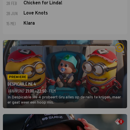
28 FEB
Chicken for Linda!
28 JUN
Love Knots
15 MEI
Klara
PREMIERE
DESPICABLE ME 4
VANAVOND
21:00 - 22:50
· FILM
In Despicable Me 4 probeert Gru alles op de rails te krijgen, maar
er gaat weer een hoop mis.