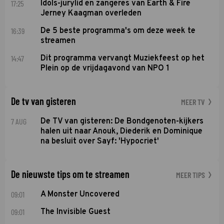
17:25
Idols-jurylid en zangeres van Earth & Fire
Jerney Kaagman overleden
16:39
De 5 beste programma's om deze week te
streamen
14:47
Dit programma vervangt Muziekfeest op het
Plein op de vrijdagavond van NPO 1
De tv van gisteren
MEER TV
7 AUG
De TV van gisteren: De Bondgenoten-kijkers
halen uit naar Anouk, Diederik en Dominique
na besluit over Sayf: 'Hypocriet'
De nieuwste tips om te streamen
MEER TIPS
09:01
A Monster Uncovered
09:01
The Invisible Guest