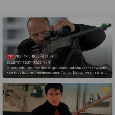
MECHANIC: RESURRECTION
TIP
VANAVOND
20:27 - 22:22
· FILM
In Mechanic: Resurrection kruipt Jason Statham voor de tweede
keer in de huid van huurmoordenaar Arthur Bishop, waarna je er
donder op kunt zeggen dat er van Bishops geplande pensioen niet
veel terechtkomt.