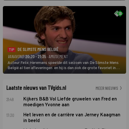
oefenmeester is Johan Plat en hij wil aanvallend voetballen.
DE SLIMSTE MENS BELGIË
TIP
VANAVOND
20:20 - 21:35
· AMUSEMENT
Acteur Felix Heremans speelde dit seizoen van De Slimste Mens
België al tien afleveringen en hij is dan ook de grote favoriet in
deze seizoensfinale. En er is Nederlandse inbreng, want komiek
Soundos El Ahmadi neemt plaats aan de jurytafel.
Laatste nieuws van TVgids.nl
MEER NIEUWS
21:48
Kijkers B&B Vol Liefde gruwelen van Fred en
moedigen Yvonne aan
17:30
Het leven en de carrière van Jerney Kaagman
in beeld