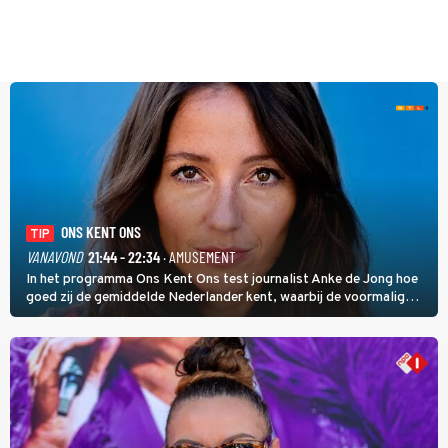
ONS KENT ONS
TIP
VANAVOND
21:44 - 22:34
· AMUSEMENT
In het programma Ons Kent Ons test journalist Anke de Jong hoe
goed zij de gemiddelde Nederlander kent, waarbij de voormalig
hoofdredacteur van modebladen Glamour en Elle het samen met
rapper Keizer opneemt tegen Edson da Graça en Marc-Marie
Huijbregts.