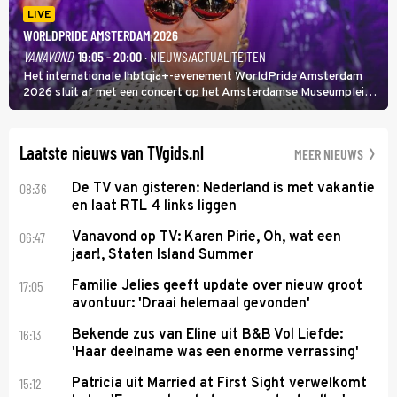
LIVE
WORLDPRIDE AMSTERDAM 2026
VANAVOND
19:05 - 20:00
· NIEUWS/ACTUALITEITEN
Het internationale lhbtqia+-evenement WorldPride Amsterdam
2026 sluit af met een concert op het Amsterdamse Museumplein.
Anita Doth is een van de optredende artiesten. In de jaren 90
veroverde ze de wereld als zangeres van 2Unlimited.
Laatste nieuws van TVgids.nl
MEER NIEUWS
08:36
De TV van gisteren: Nederland is met vakantie
en laat RTL 4 links liggen
06:47
Vanavond op TV: Karen Pirie, Oh, wat een
jaar!, Staten Island Summer
17:05
Familie Jelies geeft update over nieuw groot
avontuur: 'Draai helemaal gevonden'
16:13
Bekende zus van Eline uit B&B Vol Liefde:
'Haar deelname was een enorme verrassing'
15:12
Patricia uit Married at First Sight verwelkomt