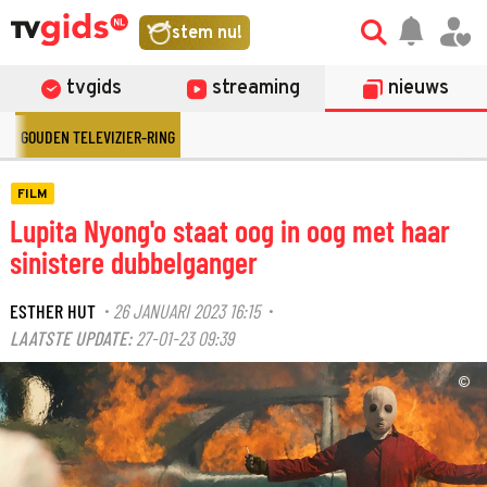
stem nu!
tvgids
streaming
nieuws
GOUDEN TELEVIZIER-RING
FILM
Lupita Nyong'o staat oog in oog met haar
sinistere dubbelganger
ESTHER HUT
26 JANUARI 2023 16:15
·
·
LAATSTE UPDATE:
27-01-23 09:39
©