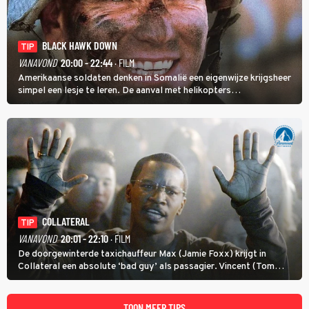
BLACK HAWK DOWN
TIP
VANAVOND
20:00 - 22:44
· FILM
Amerikaanse soldaten denken in Somalië een eigenwijze krijgsheer
simpel een lesje te leren. De aanval met helikopters
verloopt in Black Hawk down dramatisch.
COLLATERAL
TIP
VANAVOND
20:01 - 22:10
· FILM
De doorgewinterde taxichauffeur Max (Jamie Foxx) krijgt in
Collateral een absolute ‘bad guy’ als passagier. Vincent (Tom
Cruise) heeft hem nodig om hem de stad door te loodsen om een
wel heel lugubere reden.
TOON MEER TIPS