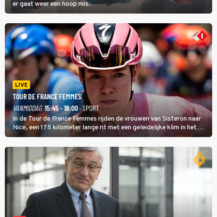
er gaat weer een hoop mis.
LIVE
TOUR DE FRANCE FEMMES
VANMIDDAG
15:45 - 18:00
· SPORT
In de Tour de France Femmes rijden de vrouwen van Sisteron naar
Nice, een 175 kilometer lange rit met een geleidelijke klim in het
midden. Dat is mogelijk niet de zwaarste hindernis, dat is de
temperatuur. Het kan in Nice namelijk bloedheet worden.