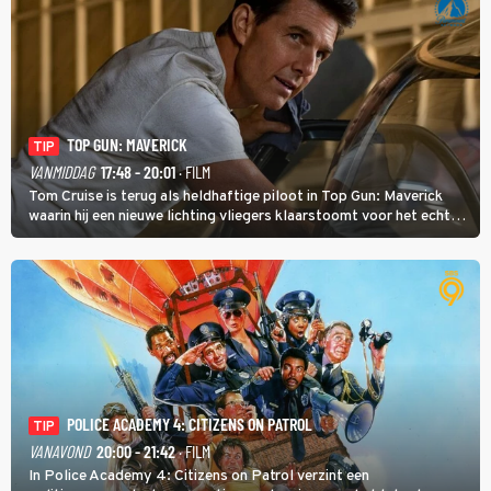
TOP GUN: MAVERICK
TIP
VANMIDDAG
17:48 - 20:01
· FILM
Tom Cruise is terug als heldhaftige piloot in Top Gun: Maverick
waarin hij een nieuwe lichting vliegers klaarstoomt voor het echte
werk.
POLICE ACADEMY 4: CITIZENS ON PATROL
TIP
VANAVOND
20:00 - 21:42
· FILM
In Police Academy 4: Citizens on Patrol verzint een