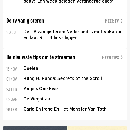
baby: 'Een week geleden veranderde alles'
De tv van gisteren
MEER TV
8 AUG
De TV van gisteren: Nederland is met vakantie
en laat RTL 4 links liggen
De nieuwste tips om te streamen
MEER TIPS
16 NOV
Boeien!
01 NOV
Kung Fu Panda: Secrets of the Scroll
23 FEB
Angels One Five
02 JAN
De Wegpiraat
26 FEB
Carlo En Irene En Het Monster Van Toth