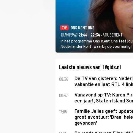
ONS KENT ONS
TIP
VANAVOND
21:44 - 22:34
· AMUSEMENT
In het programma Ons Kent Ons test jou
Nederlander kent, waarbij de voormalig
het samen met rapper Keizer opneemt te
Laatste nieuws van TVgids.nl
08:36
De TV van gisteren: Nederl
vakantie en laat RTL 4 link
06:47
Vanavond op TV: Karen Piri
een jaar!, Staten Island 
17:05
Familie Jelies geeft updat
groot avontuur: 'Draai hel
gevonden'