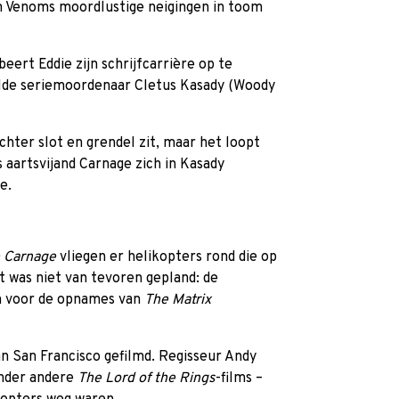
om Venoms moordlustige neigingen in toom
beert Eddie zijn schrijfcarrière op te
elde seriemoordenaar Cletus Kasady (Woody
achter slot en grendel zit, maar het loopt
 aartsvijand Carnage zich in Kasady
e.
e Carnage
vliegen er helikopters rond die op
t was niet van tevoren gepland: de
en voor de opnames van
The Matrix
an San Francisco gefilmd. Regisseur Andy
onder andere
The Lord of the Rings
-films –