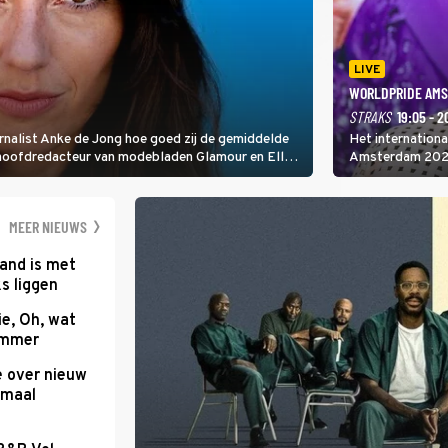
LIVE
WORLDPRIDE AMS
STRAKS
19:05 - 2
rnalist Anke de Jong hoe goed zij de gemiddelde
Het internation
 hoofdredacteur van modebladen Glamour en Elle
Amsterdam 2026 
gen Edson da Graça en Marc-Marie Huijbregts.
Amsterdamse Mus
optredende artie
wereld als zang
MEER NIEUWS
and is met
s liggen
e, Oh, wat
Summer
e over nieuw
emaal