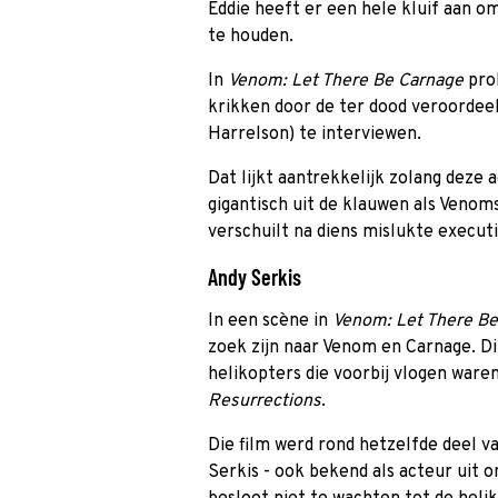
Eddie heeft er een hele kluif aan 
te houden.
In
Venom: Let There Be Carnage
pro
krikken door de ter dood veroorde
Harrelson) te interviewen.
Dat lijkt aantrekkelijk zolang deze 
gigantisch uit de klauwen als Venoms
verschuilt na diens mislukte executi
Andy Serkis
In een scène in
Venom: Let There B
zoek zijn naar Venom en Carnage. Di
helikopters die voorbij vlogen war
Resurrections
.
Die film werd rond hetzelfde deel v
Serkis - ook bekend als acteur uit 