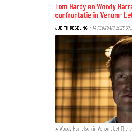
Tom Hardy en Woody Harre
confrontatie in Venom: Le
JUDITH REGELING
14 FEBRUARI 2026 07:
·
Woody Harrelson in Venom: Let Ther