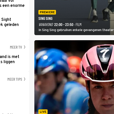
 B&B Vol
as een enorme
PREMIERE
SING SING
t Sight
VANAVOND
22:00 - 23:50
· FILM
ek geleden
In Sing Sing gebruiken enkele gevangenen theater 
MEER TV
and is met
s liggen
MEER TIPS
LIVE