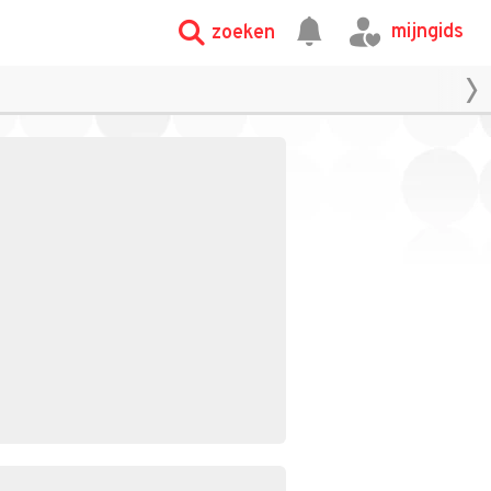
mijngids
zoeken