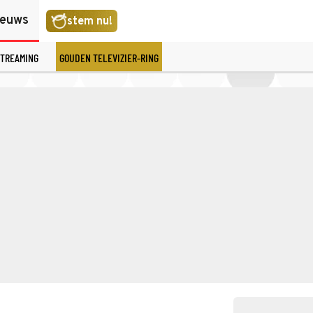
ieuws
stem nu!
TREAMING
GOUDEN TELEVIZIER-RING