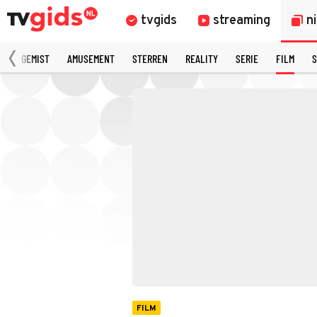
tvgids
streaming
n
N
GEMIST
AMUSEMENT
STERREN
REALITY
SERIE
FILM
S
FILM