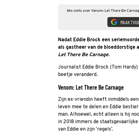
Mis niets over Venom: Let There Be Carnag
MAAK TVGI
Nadat Eddie Brock een seriemoorden
als gastheer van de bloeddorstige 
Let There Be Carnage
.
Journalist Eddie Brock (Tom Hardy) i
beetje veranderd.
Venom: Let There Be Carnage
Zijn ex-vriendin heeft inmiddels e
leven mee te delen en Eddie bestier
man. Alhoewel, echt alleen is hij no
in 2018 immers de staatsgevaarlijke 
van Eddie en zijn ‘regels’.