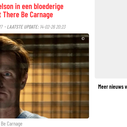
lson in een bloederige
t There Be Carnage
17
LAATSTE UPDATE:
14-02-26 20:23
·
©
Meer nieuws v
e Be Carnage