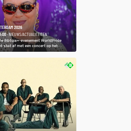
TERDAM 2026
0:00
· NIEUWS/ACTUALITEITEN
ale lhbtqia+-evenement WorldPride
sluit af met een concert op het
eumplein. Anita Doth is een van de
sten. In de jaren 90 veroverde ze de
eres van 2Unlimited.