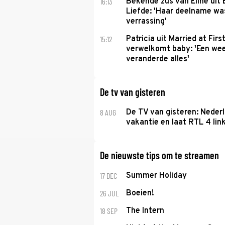
16:13
Bekende zus van Eline uit
Liefde: 'Haar deelname w
verrassing'
15:12
Patricia uit Married at Firs
verwelkomt baby: 'Een we
veranderde alles'
De tv van gisteren
8 AUG
De TV van gisteren: Nederl
vakantie en laat RTL 4 link
De nieuwste tips om te streamen
17 DEC
Summer Holiday
26 JUL
Boeien!
18 SEP
The Intern