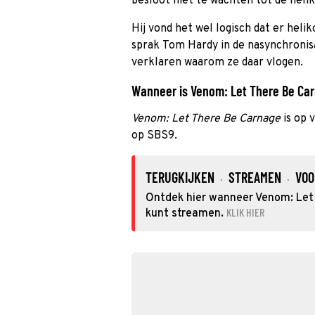
besloot niet te wachten tot de heli
Hij vond het wel logisch dat er heli
sprak Tom Hardy in de nasynchronisa
verklaren waarom ze daar vlogen.
Wanneer is Venom: Let There Be Carn
Venom: Let There Be Carnage
is op 
op SBS9.
TERUGKIJKEN
STREAMEN
VOO
·
·
Ontdek hier wanneer Venom: Let 
KLIK HIER
kunt streamen.