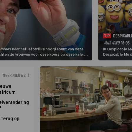
DESPICABL
TIP
VANAVOND
18:05 
Femmes naar het letterlijke hoogtepunt van deze
In Despicable Me
ishten de vrouwen voor deze koers op deze kale col
Despicable Me d
e slotklim is vlak.
Agnes de overst
dat pad weet te 
MEER NIEUWS
nieuwe
stricum
elverandering
'
 terug op