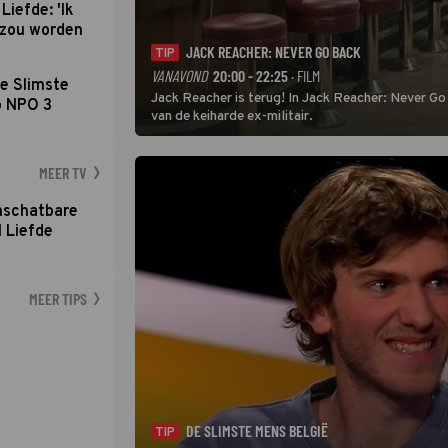
Liefde: 'Ik
d zou worden
JACK REACHER: NEVER GO BACK
TIP
VANAVOND
20:00 - 22:25
· FILM
e Slimste
Jack Reacher is terug! In Jack Reacher: Never Go
p NPO 3
van de keiharde ex-militair.
MEER TV
nschatbare
 Liefde
MEER TIPS
DE SLIMSTE MENS BELGIË
TIP