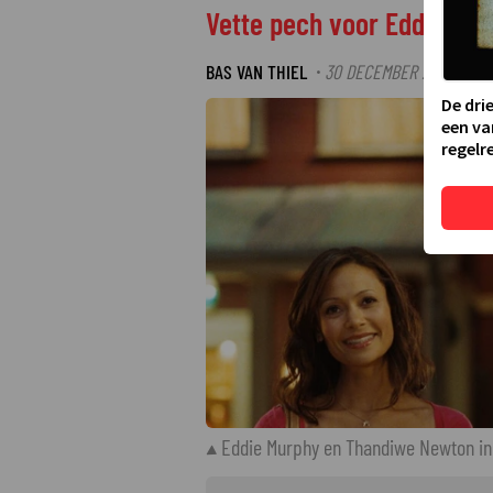
Vette pech voor Eddy Murp
BAS VAN THIEL
30 DECEMBER 2025 08:15
·
De dri
een va
regelre
Eddie Murphy en Thandiwe Newton in