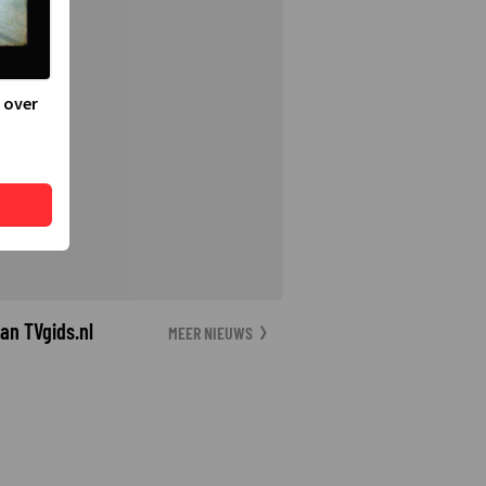
 over
an TVgids.nl
MEER NIEUWS