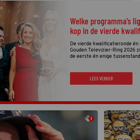
Welke programma's li
kop in de vierde kwali
De vierde kwalificatieronde én
Gouden Televizier-Ring 2026 zij
de eerste én enige tussenstand
LEES VERDER