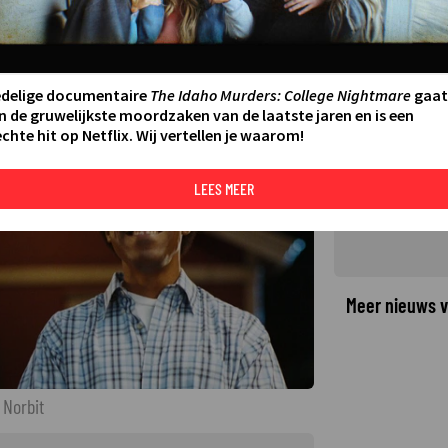
hy in Norbit
LAATSTE UPDATE:
30-12-25 17:22
·
edelige documentaire
The Idaho Murders: College Nightmare
gaat
©
n de gruwelijkste moordzaken van de laatste jaren en is een
chte hit op Netflix. Wij vertellen je waarom!
LEES MEER
Meer nieuws v
 Norbit