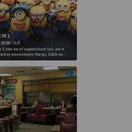
E ME 3
- 20:00
· FILM
 3 zien we of superschurk Gru, die in
ankzij weesmeisjes Margo, Edith en
ap naar het rechte pad maakte, ook op
blijven.