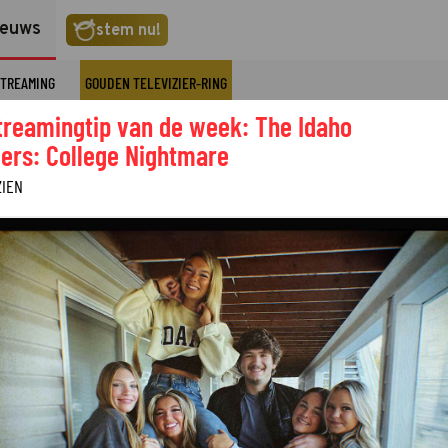
ieuws
stem nu!
TREAMING
GOUDEN TELEVIZIER-RING
treamingtip van de week: The Idaho
ers: College Nightmare
ZIEN