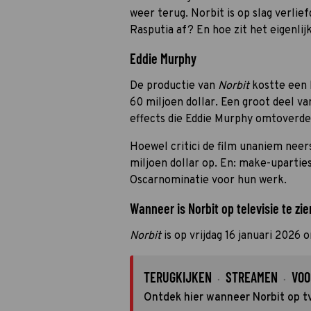
weer terug. Norbit is op slag verlie
Rasputia af? En hoe zit het eigenli
Eddie Murphy
De productie van
Norbit
kostte een l
60 miljoen dollar. Een groot deel va
effects die Eddie Murphy omtoverden
Hoewel critici de film unaniem nee
miljoen dollar op. En: make-uparti
Oscarnominatie voor hun werk.
Wanneer is Norbit op televisie te zie
Norbit
is op vrijdag 16 januari 2026
TERUGKIJKEN
STREAMEN
VOO
·
·
Ontdek hier wanneer Norbit op tv