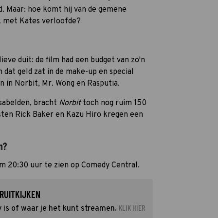
fd. Maar: hoe komt hij van de gemene
jk met Kates verloofde?
ieve duit: de film had een budget van zo'n
n dat geld zat in de make-up en special
 in Norbit, Mr. Wong en Rasputia.
rsabelden, bracht
Norbit
toch nog ruim 150
esten Rick Baker en Kazu Hiro kregen een
n?
 om 20:30 uur te zien op Comedy Central.
RUITKIJKEN
KLIK HIER
 is of waar je het kunt streamen.