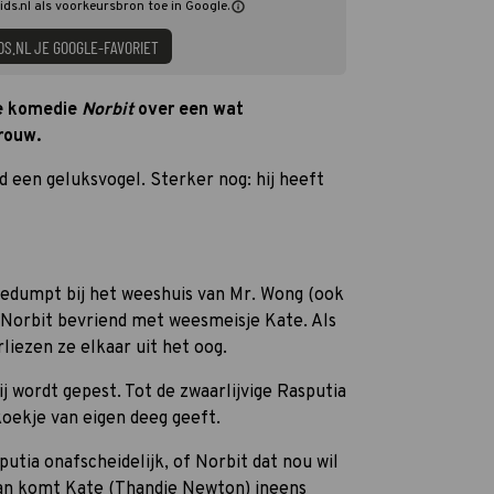
ids.nl als voorkeursbron toe in Google.
DS.NL JE GOOGLE-FAVORIET
de komedie
Norbit
over een wat
rouw.
d een geluksvogel. Sterker nog: hij heeft
gedumpt bij het weeshuis van Mr. Wong (ook
 Norbit bevriend met weesmeisje Kate. Als
liezen ze elkaar uit het oog.
j wordt gepest. Tot de zwaarlijvige Rasputia
oekje van eigen deeg geeft.
utia onafscheidelijk, of Norbit dat nou wil
 dan komt Kate (Thandie Newton) ineens