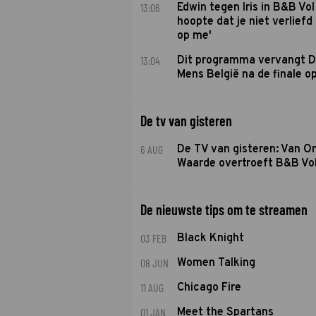
13:06
Edwin tegen Iris in B&B Vol 
hoopte dat je niet verlief
op me'
13:04
Dit programma vervangt D
Mens België na de finale o
De tv van gisteren
6 AUG
De TV van gisteren: Van O
Waarde overtroeft B&B Vol
De nieuwste tips om te streamen
03 FEB
Black Knight
08 JUN
Women Talking
11 AUG
Chicago Fire
01 JAN
Meet the Spartans