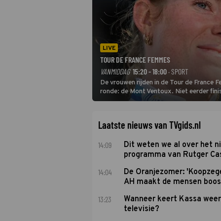
LIVE
TOUR DE FRANCE FEMMES
VANMIDDAG
15:20 - 18:00
· SPORT
De vrouwen rijden in de Tour de France 
ronde: de Mont Ventoux. Niet eerder fin
uit de buitencategorie. De aanloop naar d
Laatste nieuws van TVgids.nl
14:09
Dit weten we al over het 
programma van Rutger Ca
14:04
De Oranjezomer: 'Koopzeg
AH maakt de mensen boos
13:23
Wanneer keert Kassa weer
televisie?