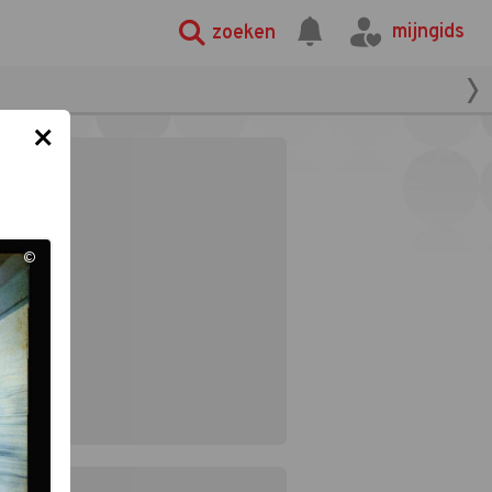
mijngids
zoeken
×
©