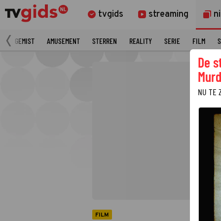
tvgids
streaming
n
N
GEMIST
AMUSEMENT
STERREN
REALITY
SERIE
FILM
S
De s
Murd
NU TE 
FILM