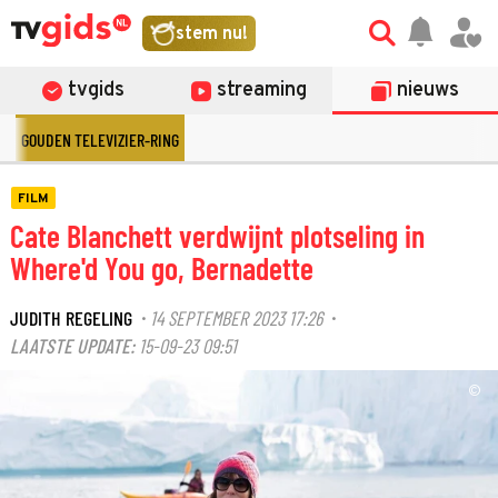
stem nu!
tvgids
streaming
nieuws
GOUDEN TELEVIZIER-RING
FILM
Cate Blanchett verdwijnt plotseling in
Where'd You go, Bernadette
JUDITH REGELING
14 SEPTEMBER 2023 17:26
·
·
LAATSTE UPDATE:
15-09-23 09:51
©