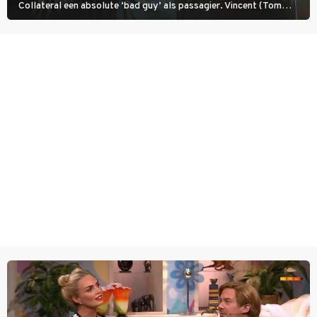
Collateral een absolute ‘bad guy’ als passagier. Vincent (Tom
Cruise) heeft hem nodig om hem de stad door te loodsen om een
wel heel lugubere reden.