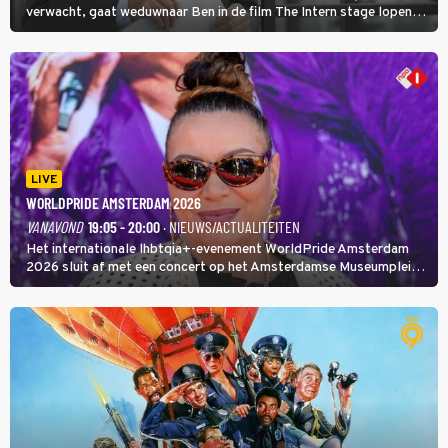
verwacht, gaat weduwnaar Ben in de film The Intern stage lopen
bij de hippe webwinkel van Jules, wat een gouden zet blijkt te zijn.
LIVE
WORLDPRIDE AMSTERDAM 2026
VANAVOND
19:05 - 20:00
· NIEUWS/ACTUALITEITEN
Het internationale lhbtqia+-evenement WorldPride Amsterdam
2026 sluit af met een concert op het Amsterdamse Museumplein.
Anita Doth is een van de optredende artiesten. In de jaren 90
veroverde ze de wereld als zangeres van 2Unlimited.