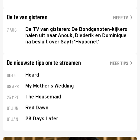
De tv van gisteren
MEER TV
7 AUG
De TV van gisteren: De Bondgenoten-kijkers
halen uit naar Anouk, Diederik en Dominique
na besluit over Sayf: 'Hypocriet'
De nieuwste tips om te streamen
MEER TIPS
00:05
Hoard
08 APR
My Mother's Wedding
25 MRT
The Housemaid
01 JUN
Red Dawn
01 JAN
28 Days Later