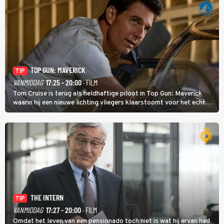
TOP GUN: MAVERICK
TIP
VANMIDDAG
17:25 - 20:00
· FILM
Tom Cruise is terug als heldhaftige piloot in Top Gun: Maverick
waarin hij een nieuwe lichting vliegers klaarstoomt voor het echte
werk.
THE INTERN
TIP
VANMIDDAG
17:27 - 20:00
· FILM
Omdat het leven van een pensionado toch niet is wat hij ervan had