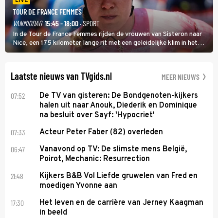
LIVE
TOUR DE FRANCE FEMMES
VANMIDDAG
15:45 - 18:00
· SPORT
In de Tour de France Femmes rijden de vrouwen van Sisteron naar
Nice, een 175 kilometer lange rit met een geleidelijke klim in het
midden. Dat is mogelijk niet de zwaarste hindernis, dat is de
temperatuur. Het kan in Nice namelijk bloedheet worden.
Laatste nieuws van TVgids.nl
MEER NIEUWS
07:52
De TV van gisteren: De Bondgenoten-kijkers
halen uit naar Anouk, Diederik en Dominique
na besluit over Sayf: 'Hypocriet'
07:33
Acteur Peter Faber (82) overleden
06:47
Vanavond op TV: De slimste mens België,
Poirot, Mechanic: Resurrection
21:48
Kijkers B&B Vol Liefde gruwelen van Fred en
moedigen Yvonne aan
17:30
Het leven en de carrière van Jerney Kaagman
in beeld