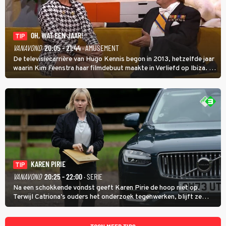
OH, WAT EEN JAAR!
TIP
VANAVOND
20:05 - 21:44
· AMUSEMENT
De televisiecarrière van Hugo Kennis begon in 2013, hetzelfde jaar
waarin Kim Feenstra haar filmdebuut maakte in Verliefd op Ibiza. In
Oh, Wat een Jaar! wordt duidelijk wat ze nog meer weten van het
jaar waarin ze allebei eindtwintigers waren.
KAREN PIRIE
TIP
VANAVOND
20:25 - 22:00
· SERIE
Na een schokkende vondst geeft Karen Pirie de hoop niet op.
Terwijl Catriona's ouders het onderzoek tegenwerken, blijft ze
speuren naar Adam. In deze slotaflevering van Karen Pirie leidt het
spoor via Frankrijk en Italië naar Malta.