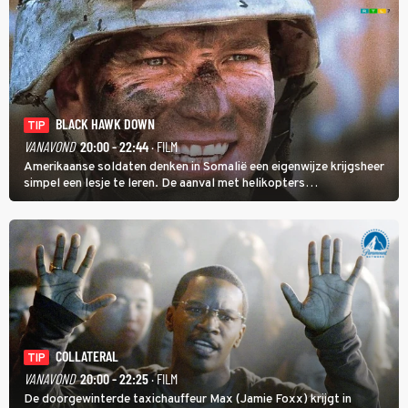
BLACK HAWK DOWN
TIP
VANAVOND
20:00 - 22:44
· FILM
Amerikaanse soldaten denken in Somalië een eigenwijze krijgsheer
simpel een lesje te leren. De aanval met helikopters
verloopt in Black Hawk down dramatisch.
COLLATERAL
TIP
VANAVOND
20:00 - 22:25
· FILM
De doorgewinterde taxichauffeur Max (Jamie Foxx) krijgt in