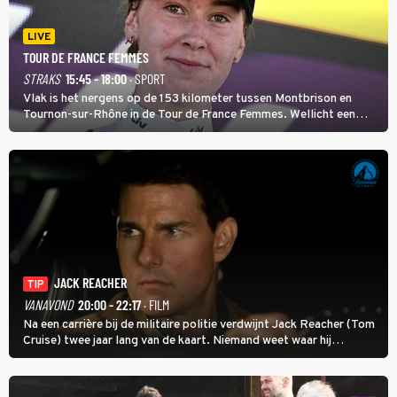
LIVE
TOUR DE FRANCE FEMMES
STRAKS
15:45 - 18:00
· SPORT
Vlak is het nergens op de 153 kilometer tussen Montbrison en
Tournon-sur-Rhône in de Tour de France Femmes. Wellicht een
kans voor Nienke Vinke, die vorig jaar de witte trui won.
JACK REACHER
TIP
VANAVOND
20:00 - 22:17
· FILM
Na een carrière bij de militaire politie verdwijnt Jack Reacher (Tom
Cruise) twee jaar lang van de kaart. Niemand weet waar hij
uithangt, totdat moordverdachte James Barr naar hem vraagt.