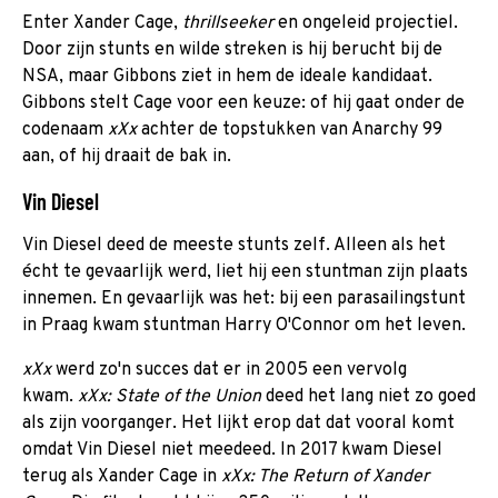
Enter Xander Cage,
thrillseeker
en ongeleid projectiel.
Door zijn stunts en wilde streken is hij berucht bij de
NSA, maar Gibbons ziet in hem de ideale kandidaat.
Gibbons stelt Cage voor een keuze: of hij gaat onder de
codenaam
xXx
achter de topstukken van Anarchy 99
aan, of hij draait de bak in.
Vin Diesel
Vin Diesel deed de meeste stunts zelf. Alleen als het
écht te gevaarlijk werd, liet hij een stuntman zijn plaats
innemen. En gevaarlijk was het: bij een parasailingstunt
in Praag kwam stuntman Harry O'Connor om het leven.
xXx
werd zo'n succes dat er in 2005 een vervolg
kwam.
xXx: State of the Union
deed het lang niet zo goed
als zijn voorganger. Het lijkt erop dat dat vooral komt
omdat Vin Diesel niet meedeed. In 2017 kwam Diesel
terug als Xander Cage in
xXx: The Return of Xander