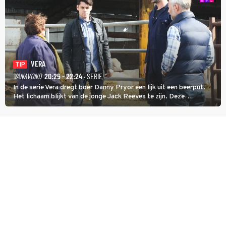
VERA
TIP
VANAVOND
20:25 - 22:24
· SERIE
In de serie Vera dregt boer Danny Pryor een lijk uit een beerput.
Het lichaam blijkt van de jonge Jack Reeves te zijn. Deze
homoseksuele woonwagenbewoner had gebroken met zijn familie
en verliet het kamp met slaande ruzie.