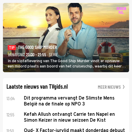
THE GOOD SHIP MURDER
TIP
VANAVOND
21:00 - 21:55
· SERIE
In de slotaflevering van The Good Ship Murder vindt er opnieuw
een moord plaats aan boord van het cruiseschip, waarbij dit keer
een bemanningslid het slachtoffer is en kapitein Marlowe de dader
lijkt te zijn.
Laatste nieuws van TVgids.nl
MEER NIEUWS
13:04
Dit programma vervangt De Slimste Mens
België na de finale op NPO 3
12:55
Kefah Allush ontvangt Carrie ten Napel en
Simon Keizer in nieuw seizoen De Kist
11:50
Oud- X Factor-jurylid maakt donderdag debuut