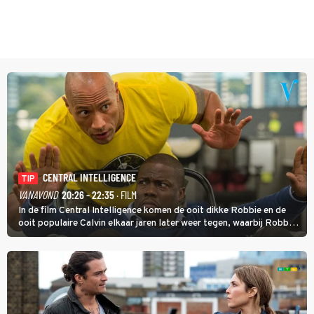
CENTRAL INTELLIGENCE
TIP
VANAVOND
20:26 - 22:35
· FILM
In de film Central Intelligence komen de ooit dikke Robbie en de
ooit populaire Calvin elkaar jaren later weer tegen, waarbij Robbie,
inmiddels supergespierd en werkzaam voor de CIA, Calvins hulp
goed kan gebruiken.