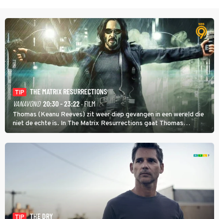
THE MATRIX RESURRECTIONS
TIP
VANAVOND
20:30 - 23:22
· FILM
Thomas (Keanu Reeves) zit weer diep gevangen in een wereld die
niet de echte is. In The Matrix Resurrections gaat Thomas
proberen uit deze schijnwereld te ontsnappen.
THE DRY
TIP