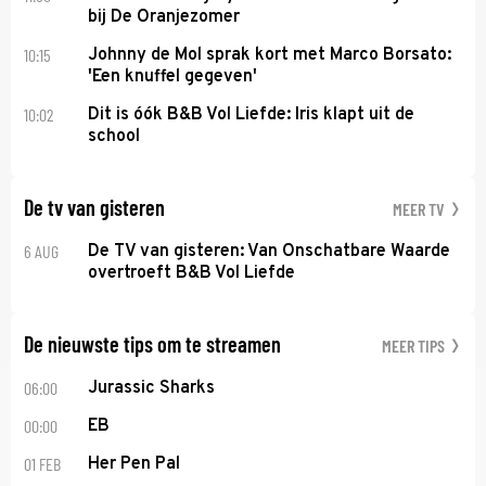
bij De Oranjezomer
10:15
Johnny de Mol sprak kort met Marco Borsato:
'Een knuffel gegeven'
10:02
Dit is óók B&B Vol Liefde: Iris klapt uit de
school
De tv van gisteren
MEER TV
6 AUG
De TV van gisteren: Van Onschatbare Waarde
overtroeft B&B Vol Liefde
De nieuwste tips om te streamen
MEER TIPS
06:00
Jurassic Sharks
00:00
EB
01 FEB
Her Pen Pal