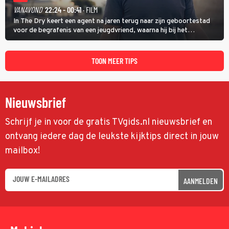
VANAVOND
22:24 - 00:41
· FILM
In The Dry keert een agent na jaren terug naar zijn geboortestad
voor de begrafenis van een jeugdvriend, waarna hij bij het
onderzoeken van diens dood een verband begint te vermoeden
met een oude zaak.
TOON MEER TIPS
Nieuwsbrief
Schrijf je in voor de gratis TVgids.nl nieuwsbrief en
ontvang iedere dag de leukste kijktips direct in jouw
mailbox!
AANMELDEN