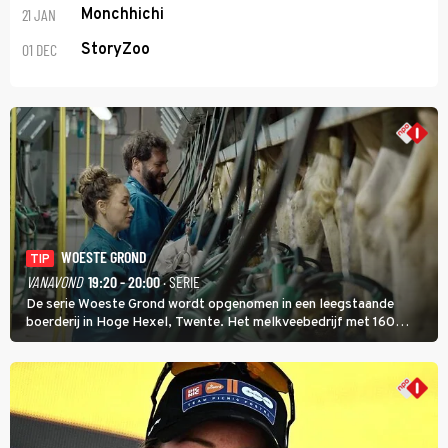
21 JAN
Monchhichi
01 DEC
StoryZoo
WOESTE GROND
TIP
VANAVOND
19:20 - 20:00
· SERIE
De serie Woeste Grond wordt opgenomen in een leegstaande
boerderij in Hoge Hexel, Twente. Het melkveebedrijf met 160
koeien moest sluiten, omdat het dicht bij een Natura 2000-gebied
ligt. In de serie heerst er een gevaarlijke veeziekte.