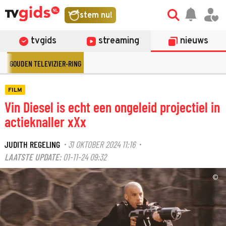
stem nu!
tvgids
streaming
nieuws
GOUDEN TELEVIZIER-RING
FILM
Vin Diesel is echt een ongeleid projectiel in
actieknaller xXx
JUDITH REGELING
31 OKTOBER 2024 11:16
·
·
LAATSTE UPDATE:
01-11-24 09:32
©