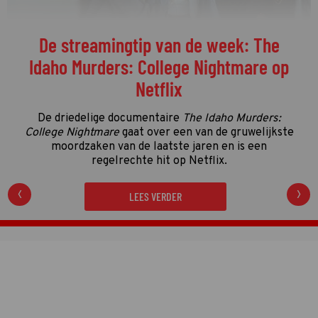
Welke programma's liggen momenteel
op kop in de vierde kwalificatieronde?
De vierde kwalificatieronde én de streamingronde
van de Gouden Televizier-Ring 2026 zijn in volle
gang. Tijd dus voor de eerste én enige tussenstand!
LEES VERDER