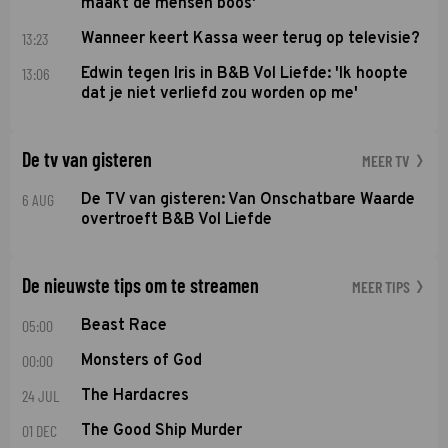
maakt de mensen boos'
13:23
Wanneer keert Kassa weer terug op televisie?
13:06
Edwin tegen Iris in B&B Vol Liefde: 'Ik hoopte
dat je niet verliefd zou worden op me'
De tv van gisteren
MEER TV
6 AUG
De TV van gisteren: Van Onschatbare Waarde
overtroeft B&B Vol Liefde
De nieuwste tips om te streamen
MEER TIPS
05:00
Beast Race
00:00
Monsters of God
24 JUL
The Hardacres
01 DEC
The Good Ship Murder