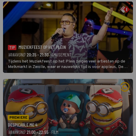
MUZIEKFEEST OP HET PLEIN
TIP
VANAVOND
20:35 - 21:30
· AMUSEMENT
Tijdens het Muziekfeest op het Plein zingen veel artiesten op de
Melkmarkt in Zwolle, waar er nauwelijks tijd is voor applaus. De
grootste namen zijn André Hazes, Jannes, René Froger en
natuurlijk Rutger van Barneveld met zijn hit Zwoele Zomernachten.
PREMIERE
DESPICABLE ME 4
VANAVOND
21:00 - 22:55
· FILM