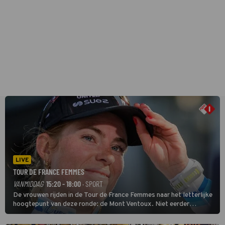
LIVE
TOUR DE FRANCE FEMMES
VANMIDDAG
15:20 - 18:00
· SPORT
De vrouwen rijden in de Tour de France Femmes naar het letterlijke
hoogtepunt van deze ronde: de Mont Ventoux. Niet eerder
finishten de vrouwen voor deze koers op deze kale col uit de
buitencategorie. De aanloop naar de slotklim is vlak.