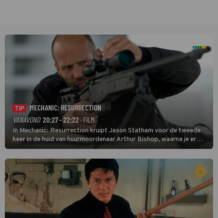
MECHANIC: RESURRECTION
TIP
VANAVOND
20:27 - 22:22
· FILM
In Mechanic: Resurrection kruipt Jason Statham voor de tweede
keer in de huid van huurmoordenaar Arthur Bishop, waarna je er
donder op kunt zeggen dat er van Bishops geplande pensioen niet
veel terechtkomt.