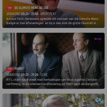
DE SLIMSTE MENS BELGIË
TIP
VANAVOND
20:20 - 21:40
· AMUSEMENT
Acteur Felix Heremans speelde dit seizoen van De Slimste Mens
België al tien afleveringen en hij is dan ook de grote favoriet in
deze seizoensfinale. En er is Nederlandse inbreng, want komiek
Soundos El Ahmadi neemt plaats aan de jurytafel.
POIROT
TIP
VANAVOND
20:25 - 21:26
· SERIE
RTL start deze week met herhalingen van deze Agatha Christie-
verfilming. In de allereerste aflevering uit 1989 gaat de Belgische
speurder op zoek naar een vermiste kok. Poirot raakt al snel
verwikkeld in een moordzaak. (HH)