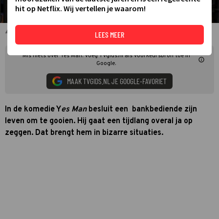
hit op Netflix. Wij vertellen je waarom!
Yes Man
LEES MEER
Mis niets over Yes Man. Voeg TVgids.nl als voorkeursbron toe in
Google.
MAAK TVGIDS.NL JE GOOGLE-FAVORIET
In de komedie Y
es Man
besluit een bankbediende
zijn
leven om te gooien. Hij gaat een tijdlang overal ja op
zeggen. Dat brengt hem in bizarre situaties.