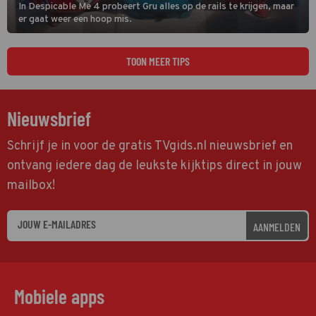
In Despicable Me 4 probeert Gru alles op de rails te krijgen, maar
er gaat weer een hoop mis.
TOON MEER TIPS
Nieuwsbrief
Schrijf je in voor de gratis TVgids.nl nieuwsbrief en
ontvang iedere dag de leukste kijktips direct in jouw
mailbox!
AANMELDEN
Mobiele apps