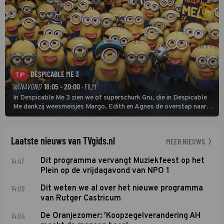
DESPICABLE ME 3
TIP
VANAVOND
18:05 - 20:00
· FILM
In Despicable Me 3 zien we of superschurk Gru, die in Despicable
Me dankzij weesmeisjes Margo, Edith en Agnes de overstap naar
het rechte pad maakte, ook op dat pad weet te blijven.
Laatste nieuws van TVgids.nl
MEER NIEUWS
14:47
Dit programma vervangt Muziekfeest op het
Plein op de vrijdagavond van NPO 1
14:09
Dit weten we al over het nieuwe programma
van Rutger Castricum
14:04
De Oranjezomer: 'Koopzegelverandering AH