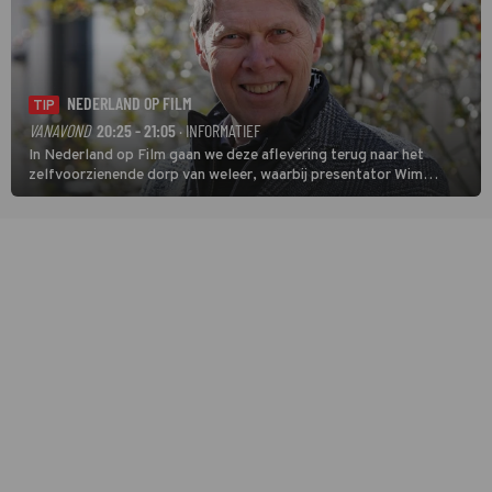
NEDERLAND OP FILM
TIP
VANAVOND
20:25 - 21:05
· INFORMATIEF
In Nederland op Film gaan we deze aflevering terug naar het
zelfvoorzienende dorp van weleer, waarbij presentator Wim
Daniëls de kijkers meeneemt op reis door de tijd aan de hand van
unieke amateurbeelden uit verschillende decennia. (HH)