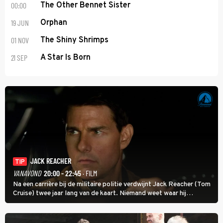
00:00
The Other Bennet Sister
19 JUN
Orphan
01 NOV
The Shiny Shrimps
21 SEP
A Star Is Born
JACK REACHER
TIP
VANAVOND
20:00 - 22:45
· FILM
Na een carrière bij de militaire politie verdwijnt Jack Reacher (Tom
Cruise) twee jaar lang van de kaart. Niemand weet waar hij
uithangt, totdat moordverdachte James Barr naar hem vraagt.