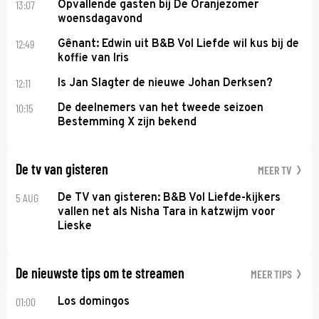
13:07
Opvallende gasten bij De Oranjezomer
woensdagavond
12:49
Gênant: Edwin uit B&B Vol Liefde wil kus bij de
koffie van Iris
12:11
Is Jan Slagter de nieuwe Johan Derksen?
10:15
De deelnemers van het tweede seizoen
Bestemming X zijn bekend
De tv van gisteren
MEER TV
5 AUG
De TV van gisteren: B&B Vol Liefde-kijkers
vallen net als Nisha Tara in katzwijm voor
Lieske
De nieuwste tips om te streamen
MEER TIPS
01:00
Los domingos