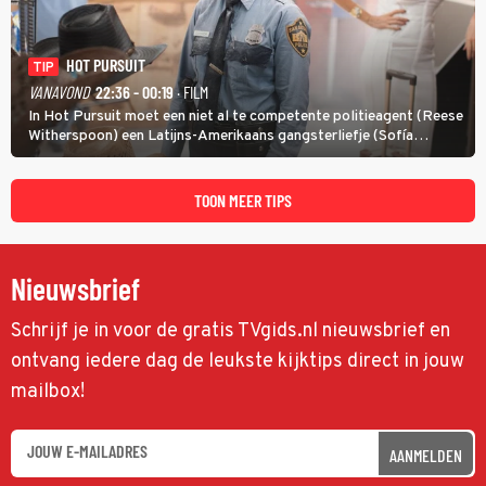
HOT PURSUIT
TIP
VANAVOND
22:36 - 00:19
· FILM
In Hot Pursuit moet een niet al te competente politieagent (Reese
Witherspoon) een Latijns-Amerikaans gangsterliefje (Sofía
Vergara) beschermen tegen corrupte agenten en moordlustige
maffiatypes.
TOON MEER TIPS
Nieuwsbrief
Schrijf je in voor de gratis TVgids.nl nieuwsbrief en
ontvang iedere dag de leukste kijktips direct in jouw
mailbox!
AANMELDEN