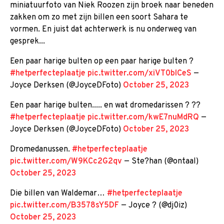
miniatuurfoto van Niek Roozen zijn broek naar beneden
zakken om zo met zijn billen een soort Sahara te
vormen. En juist dat achterwerk is nu onderweg van
gesprek...
Een paar harige bulten op een paar harige bulten ?
#hetperfecteplaatje
pic.twitter.com/xiVT0blCeS
—
Joyce Derksen (@JoyceDFoto)
October 25, 2023
Een paar harige bulten..... en wat dromedarissen ? ??
#hetperfecteplaatje
pic.twitter.com/kwE7nuMdRQ
—
Joyce Derksen (@JoyceDFoto)
October 25, 2023
Dromedanussen.
#hetperfecteplaatje
pic.twitter.com/W9KCc2G2qv
— Ste?han (@ontaal)
October 25, 2023
Die billen van Waldemar…
#hetperfecteplaatje
pic.twitter.com/B3578sY5DF
— Joyce ? (@dj0iz)
October 25, 2023