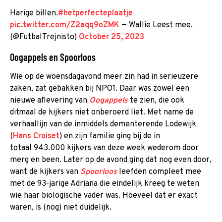
Harige billen.
#hetperfecteplaatje
pic.twitter.com/Z2aqq9oZMK
— Wallie Leest mee.
(@FutbalTrejnisto)
October 25, 2023
Oogappels en Spoorloos
Wie op de woensdagavond meer zin had in serieuzere
zaken, zat gebakken bij NPO1. Daar was zowel een
nieuwe aflevering van
Oogappels
te zien, die ook
ditmaal de kijkers niet onberoerd liet. Met name de
verhaallijn van de inmiddels dementerende Lodewijk
(
Hans Croiset
) en zijn familie ging bij de in
totaal 943.000 kijkers van deze week wederom door
merg en been. Later op de avond ging dat nog even door,
want de kijkers van
Spoorloos
leefden compleet mee
met de 93-jarige Adriana die eindelijk kreeg te weten
wie haar biologische vader was. Hoeveel dat er exact
waren, is (nog) niet duidelijk.