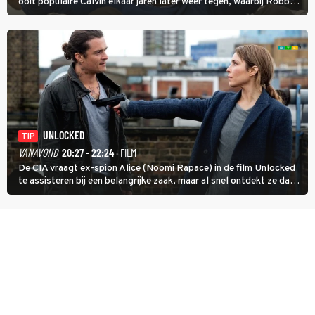
ooit populaire Calvin elkaar jaren later weer tegen, waarbij Robbie,
inmiddels supergespierd en werkzaam voor de CIA, Calvins hulp
goed kan gebruiken.
UNLOCKED
TIP
VANAVOND
20:27 - 22:24
· FILM
De CIA vraagt ex-spion Alice (Noomi Rapace) in de film Unlocked
te assisteren bij een belangrijke zaak, maar al snel ontdekt ze dat
degene die haar aanstelde kwade bedoelingen heeft.