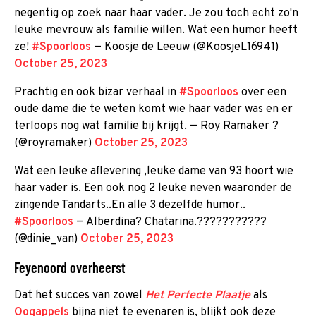
negentig op zoek naar haar vader. Je zou toch echt zo'n
leuke mevrouw als familie willen. Wat een humor heeft
ze!
#Spoorloos
— Koosje de Leeuw (@KoosjeL16941)
October 25, 2023
Prachtig en ook bizar verhaal in
#Spoorloos
over een
oude dame die te weten komt wie haar vader was en er
terloops nog wat familie bij krijgt. — Roy Ramaker ?
(@royramaker)
October 25, 2023
Wat een leuke aflevering ,leuke dame van 93 hoort wie
haar vader is. Een ook nog 2 leuke neven waaronder de
zingende Tandarts..En alle 3 dezelfde humor..
#Spoorloos
— Alberdina? Chatarina.???????‍????
(@dinie_van)
October 25, 2023
Feyenoord overheerst
Dat het succes van zowel
Het Perfecte Plaatje
als
Oogappels
bijna niet te evenaren is, blijkt ook deze