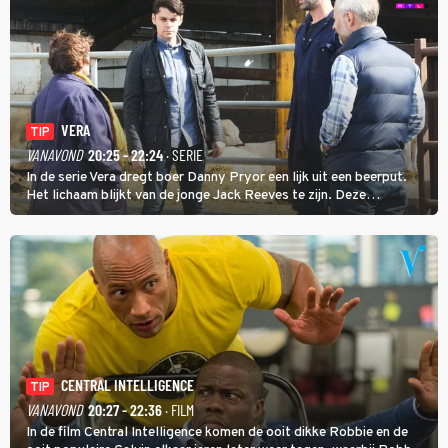
VERA
TIP
VANAVOND
20:25 - 22:24
· SERIE
In de serie Vera dregt boer Danny Pryor een lijk uit een beerput.
Het lichaam blijkt van de jonge Jack Reeves te zijn. Deze
homoseksuele woonwagenbewoner had gebroken met zijn familie
en verliet het kamp met slaande ruzie.
CENTRAL INTELLIGENCE
TIP
VANAVOND
20:27 - 22:36
· FILM
In de film Central Intelligence komen de ooit dikke Robbie en de