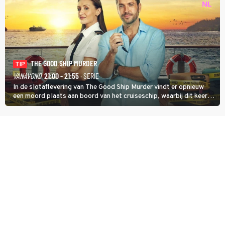
THE GOOD SHIP MURDER
TIP
VANAVOND
21:00 - 21:55
· SERIE
In de slotaflevering van The Good Ship Murder vindt er opnieuw
een moord plaats aan boord van het cruiseschip, waarbij dit keer
een bemanningslid het slachtoffer is en kapitein Marlowe de dader
lijkt te zijn.