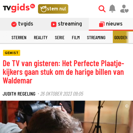
stem nu!
tvgids
streaming
nieuws
NT
STERREN
REALITY
SERIE
FILM
STREAMING
GOUDEN TE
GEMIST
De TV van gisteren: Het Perfecte Plaatje-
kijkers gaan stuk om de harige billen van
Waldemar
JUDITH REGELING
26 OKTOBER 2023 09:05
·
©