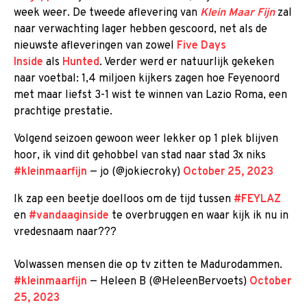
week weer. De tweede aflevering van
Klein Maar Fijn
zal
naar verwachting lager hebben gescoord, net als de
nieuwste afleveringen van zowel
Five Days
Inside
als
Hunted
. Verder werd er natuurlijk gekeken
naar voetbal: 1,4 miljoen kijkers zagen hoe Feyenoord
met maar liefst 3-1 wist te winnen van Lazio Roma, een
prachtige prestatie.
Volgend seizoen gewoon weer lekker op 1 plek blijven
hoor, ik vind dit gehobbel van stad naar stad 3x niks
#kleinmaarfijn
— jo (@jokiecroky)
October 25, 2023
Ik zap een beetje doelloos om de tijd tussen
#FEYLAZ
en
#vandaaginside
te overbruggen en waar kijk ik nu in
vredesnaam naar???
Volwassen mensen die op tv zitten te Madurodammen.
#kleinmaarfijn
— Heleen B (@HeleenBervoets)
October
25, 2023