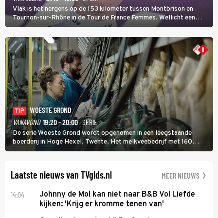
Vlak is het nergens op de 153 kilometer tussen Montbrison en
Tournon-sur-Rhône in de Tour de France Femmes. Wellicht een
kans voor Nienke Vinke, die vorig jaar de witte trui won.
WOESTE GROND
TIP
VANAVOND
19:20 - 20:00
· SERIE
De serie Woeste Grond wordt opgenomen in een leegstaande
boerderij in Hoge Hexel, Twente. Het melkveebedrijf met 160
koeien moest sluiten, omdat het dicht bij een Natura 2000-gebied
ligt. In de serie heerst er een gevaarlijke veeziekte.
Laatste nieuws van TVgids.nl
MEER NIEUWS
14:04
Johnny de Mol kan niet naar B&B Vol Liefde
kijken: 'Krijg er kromme tenen van'