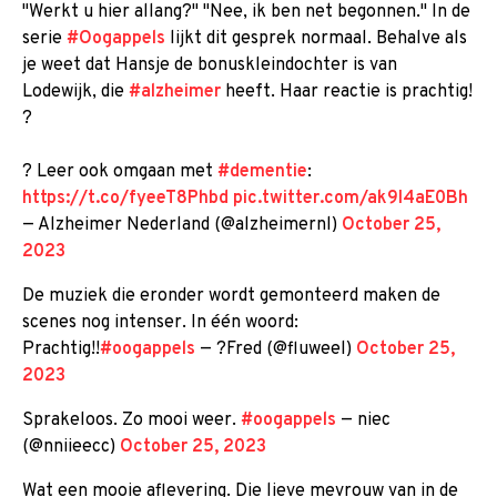
"Werkt u hier allang?" "Nee, ik ben net begonnen." In de
serie
#Oogappels
lijkt dit gesprek normaal. Behalve als
je weet dat Hansje de bonuskleindochter is van
Lodewijk, die
#alzheimer
heeft. Haar reactie is prachtig!
?
? Leer ook omgaan met
#dementie
:
https://t.co/fyeeT8Phbd
pic.twitter.com/ak9I4aE0Bh
— Alzheimer Nederland (@alzheimernl)
October 25,
2023
De muziek die eronder wordt gemonteerd maken de
scenes nog intenser. In één woord:
Prachtig!!
#oogappels
— ?Fred (@fluweel)
October 25,
2023
Sprakeloos. Zo mooi weer.
#oogappels
— niec
(@nniieecc)
October 25, 2023
Wat een mooie aflevering. Die lieve mevrouw van in de