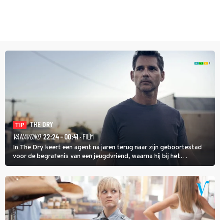
THE DRY
TIP
VANAVOND
22:24 - 00:41
· FILM
In The Dry keert een agent na jaren terug naar zijn geboortestad
voor de begrafenis van een jeugdvriend, waarna hij bij het
onderzoeken van diens dood een verband begint te vermoeden
met een oude zaak.