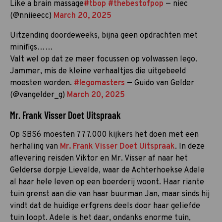
Like a brain massage
#tbop
#thebestofpop
— niec
(@nniieecc)
March 20, 2025
Uitzending doordeweeks, bijna geen opdrachten met
minifigs……
Valt wel op dat ze meer focussen op volwassen lego.
Jammer, mis de kleine verhaaltjes die uitgebeeld
moesten worden.
#legomasters
— Guido van Gelder
(@vangelder_g)
March 20, 2025
Mr. Frank Visser Doet Uitspraak
Op SBS6 moesten 777.000 kijkers het doen met een
herhaling van
Mr. Frank Visser Doet Uitspraak
. In deze
aflevering reisden Viktor en Mr. Visser af naar het
Gelderse dorpje Lievelde, waar de Achterhoekse Adele
al haar hele leven op een boerderij woont. Haar riante
tuin grenst aan die van haar buurman Jan, maar sinds hij
vindt dat de huidige erfgrens deels door haar geliefde
tuin loopt. Adele is het daar, ondanks enorme tuin,