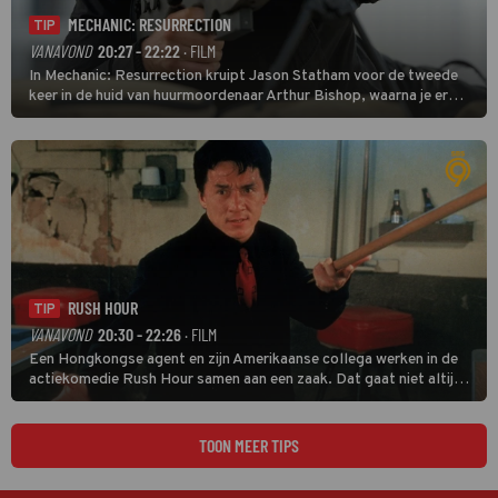
MECHANIC: RESURRECTION
TIP
VANAVOND
20:27 - 22:22
· FILM
In Mechanic: Resurrection kruipt Jason Statham voor de tweede
keer in de huid van huurmoordenaar Arthur Bishop, waarna je er
donder op kunt zeggen dat er van Bishops geplande pensioen niet
veel terechtkomt.
RUSH HOUR
TIP
VANAVOND
20:30 - 22:26
· FILM
Een Hongkongse agent en zijn Amerikaanse collega werken in de
actiekomedie Rush Hour samen aan een zaak. Dat gaat niet altijd
van een leien dakje.
TOON MEER TIPS