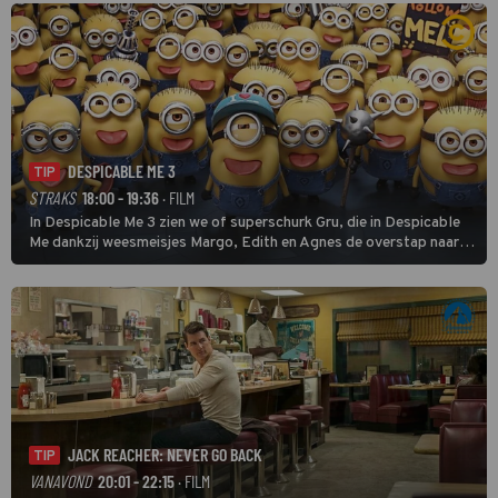
DESPICABLE ME 3
TIP
STRAKS
18:00 - 19:36
· FILM
In Despicable Me 3 zien we of superschurk Gru, die in Despicable
Me dankzij weesmeisjes Margo, Edith en Agnes de overstap naar
het rechte pad maakte, ook op dat pad weet te blijven.
JACK REACHER: NEVER GO BACK
TIP
VANAVOND
20:01 - 22:15
· FILM