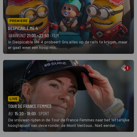
PREMIERE
DESPICABLE ME 4
VANAVOND
21:00 - 22:50
· FILM
In Despicable Me 4 probeert Gru alles op de rails te krijgen, maar
er gaat weer een hoop mis.
LIVE
TOUR DE FRANCE FEMMES
NU
15:20 - 18:00
· SPORT
De vrouwen rijden in de Tour de France Femmes naar het letterlijke
hoogtepunt van deze ronde: de Mont Ventoux. Niet eerder
finishten de vrouwen voor deze koers op deze kale col uit de
buitencategorie. De aanloop naar de slotklim is vlak.