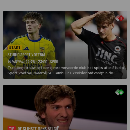
START
STUDIO SPORT VOETBAL
VANAVOND
22:25 - 23:00
· SPORT
Traditiegetrouw bijt een gepromoveerde club het spits af in Studio
Sport Voetbal, waarbij SC Cambuur Excelsior ontvangt in de
eerste wedstrijd van het nieuwe Eredivisieseizoen. De nieuwe
oefenmeester is Johan Plat en hij wil aanvallend voetballen.
DE SLIMSTE MENS BELGIË
TIP