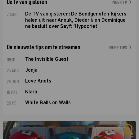
De tv van gisteren
MEER TV
7 AUG
De TV van gisteren: De Bondgenoten-kijkers
halen uit naar Anouk, Diederik en Dominique
na besluit over Sayf: 'Hypocriet'
De nieuwste tips om te streamen
MEER TIPS
09:01
The Invisible Guest
25 AUG
Jonja
28 JUN
Love Knots
15 MEI
Klara
28 MEI
White Balls on Walls