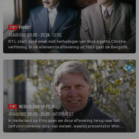
POIROT
TIP
VANAVOND
20:25 - 21:26
· SERIE
RTL start deze week met herhalingen van deze Agatha Christie-
verfilming. In de allereerste aflevering uit 1989 gaat de Belgische
speurder op zoek naar een vermiste kok. Poirot raakt al snel
verwikkeld in een moordzaak. (HH)
NEDERLAND OP FILM
TIP
VANAVOND
20:25 - 21:05
· INFORMATIEF
In Nederland op Film gaan we deze aflevering terug naar het
zelfvoorzienende dorp van weleer, waarbij presentator Wim
Daniëls de kijkers meeneemt op reis door de tijd aan de hand van
unieke amateurbeelden uit verschillende decennia. (HH)