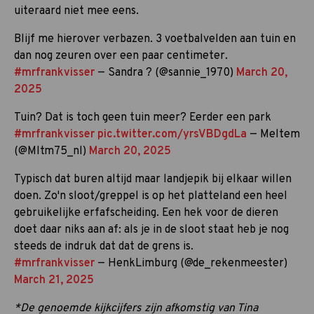
uiteraard niet mee eens.
Blijf me hierover verbazen. 3 voetbalvelden aan tuin en
dan nog zeuren over een paar centimeter.
#mrfrankvisser
— Sandra ? (@sannie_1970)
March 20,
2025
Tuin? Dat is toch geen tuin meer? Eerder een park
#mrfrankvisser
pic.twitter.com/yrsVBDgdLa
— Meltem
(@Mltm75_nl)
March 20, 2025
Typisch dat buren altijd maar landjepik bij elkaar willen
doen. Zo'n sloot/greppel is op het platteland een heel
gebruikelijke erfafscheiding. Een hek voor de dieren
doet daar niks aan af: als je in de sloot staat heb je nog
steeds de indruk dat dat de grens is.
#mrfrankvisser
— HenkLimburg (@de_rekenmeester)
March 21, 2025
*De genoemde kijkcijfers zijn afkomstig van Tina