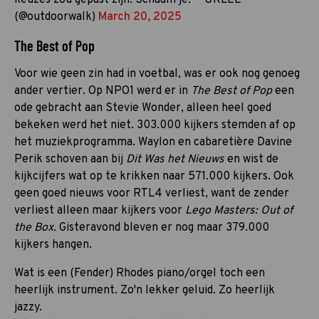
keuzes zou gepast zijn. Schaam je. — URLEE
(@outdoorwalk)
March 20, 2025
The Best of Pop
Voor wie geen zin had in voetbal, was er ook nog genoeg
ander vertier. Op NPO1 werd er in
The Best of Pop
een
ode gebracht aan Stevie Wonder, alleen heel goed
bekeken werd het niet. 303.000 kijkers stemden af op
het muziekprogramma. Waylon en cabaretière Davine
Perik schoven aan bij
Dit Was het Nieuws
en wist de
kijkcijfers wat op te krikken naar 571.000 kijkers. Ook
geen goed nieuws voor RTL4 verliest, want de zender
verliest alleen maar kijkers voor
Lego Masters: Out of
the Box.
Gisteravond bleven er nog maar 379.000
kijkers hangen.
Wat is een (Fender) Rhodes piano/orgel toch een
heerlijk instrument. Zo'n lekker geluid. Zo heerlijk
jazzy.