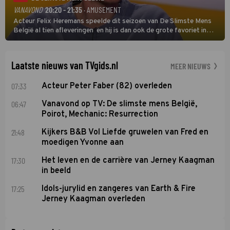
VANAVOND
20:20 - 21:35
· AMUSEMENT
Acteur Felix Heremans speelde dit seizoen van De Slimste Mens
België al tien afleveringen en hij is dan ook de grote favoriet in
deze seizoensfinale. En er is Nederlandse inbreng, want komiek
Soundos El Ahmadi neemt plaats aan de jurytafel.
Laatste nieuws van TVgids.nl
MEER NIEUWS
07:33
Acteur Peter Faber (82) overleden
06:47
Vanavond op TV: De slimste mens België,
Poirot, Mechanic: Resurrection
21:48
Kijkers B&B Vol Liefde gruwelen van Fred en
moedigen Yvonne aan
17:30
Het leven en de carrière van Jerney Kaagman
in beeld
17:25
Idols-jurylid en zangeres van Earth & Fire
Jerney Kaagman overleden