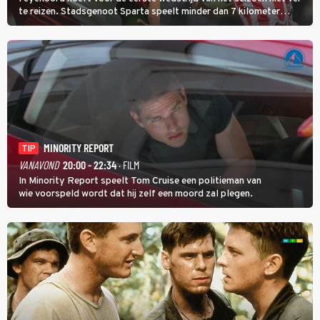
te reizen. Stadsgenoot Sparta speelt minder dan 7 kilometer
verderop. Feyenoord trok de Spaanse spits Nacho Ferri aan van
KVC Westerlo uit België.
MINORITY REPORT
TIP
VANAVOND
20:00 - 22:34
· FILM
In Minority Report speelt Tom Cruise een politieman van
wie voorspeld wordt dat hij zelf een moord zal plegen.