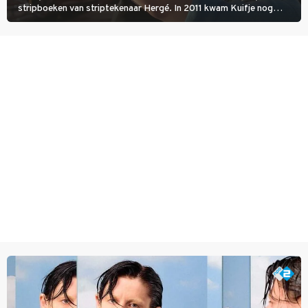
stripboeken van striptekenaar Hergé. In 2011 kwam Kuifje nog
meer tot leven in The Adventures of Tintin van Steven Spielberg.