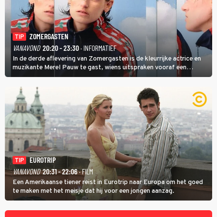
ZOMERGASTEN
TIP
VANAVOND
20:20 - 23:30
· INFORMATIEF
In de derde aflevering van Zomergasten is de kleurrijke actrice en
muzikante Merel Pauw te gast, wiens uitspraken vooraf een
boeiende avond beloven: 'Mijn ideale televisieavond is zoals mijn
identiteit: grenzeloos, absurd en vol angsten'.
EUROTRIP
TIP
VANAVOND
20:31 - 22:06
· FILM
Een Amerikaanse tiener reist in Eurotrip naar Europa om het goed
te maken met het meisje dat hij voor een jongen aanzag.