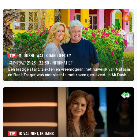
MI DUSHI: WAT IS DAN LIEFDE?
TIP
VANAVOND
21:23 - 22:30
· INFORMATIEF
Een lastige start, ziekten en vreemdgaan; het huwelijk van Natasja
en René Froger was niet slechts met rozen geplaveid. In Mi Dushi:
Wat Is Dan Liefde? neemt Wilfred Genee het showbizzkoppel mee
uit vissen om het over de liefde te hebben.
IK VAL NIET, IK DANS
TIP