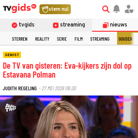
stem nu!
tvgids
streaming
nieuws
NT
STERREN
REALITY
SERIE
FILM
STREAMING
GOUDEN TE
GEMIST
De TV van gisteren: Eva-kijkers zijn dol op
Estavana Polman
JUDITH REGELING
27 MEI 2026 08:30
·
©