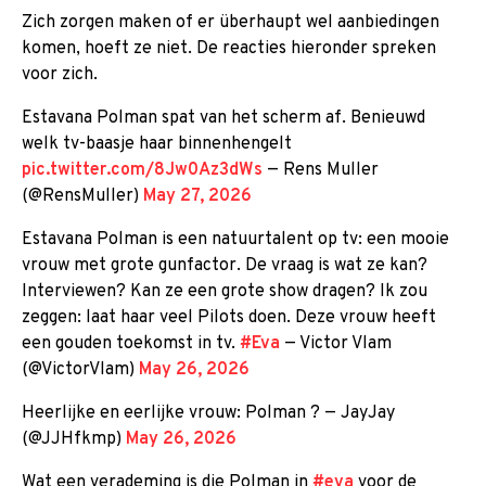
Zich zorgen maken of er überhaupt wel aanbiedingen
komen, hoeft ze niet. De reacties hieronder spreken
voor zich.
Estavana Polman spat van het scherm af. Benieuwd
welk tv-baasje haar binnenhengelt
pic.twitter.com/8Jw0Az3dWs
— Rens Muller
(@RensMuller)
May 27, 2026
Estavana Polman is een natuurtalent op tv: een mooie
vrouw met grote gunfactor. De vraag is wat ze kan?
Interviewen? Kan ze een grote show dragen? Ik zou
zeggen: laat haar veel Pilots doen. Deze vrouw heeft
een gouden toekomst in tv.
#Eva
— Victor Vlam
(@VictorVlam)
May 26, 2026
Heerlijke en eerlijke vrouw: Polman ? — JayJay
(@JJHfkmp)
May 26, 2026
Wat een verademing is die Polman in
#eva
voor de