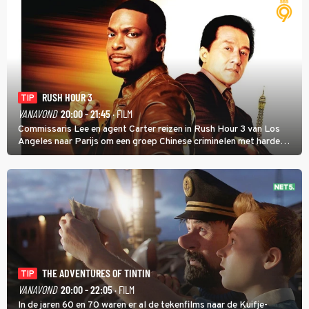
RUSH HOUR 3
TIP
VANAVOND
20:00 - 21:45
· FILM
Commissaris Lee en agent Carter reizen in Rush Hour 3 van Los
Angeles naar Parijs om een groep Chinese criminelen met harde
hand aan te pakken.
THE ADVENTURES OF TINTIN
TIP
VANAVOND
20:00 - 22:05
· FILM
In de jaren 60 en 70 waren er al de tekenfilms naar de Kuifje-