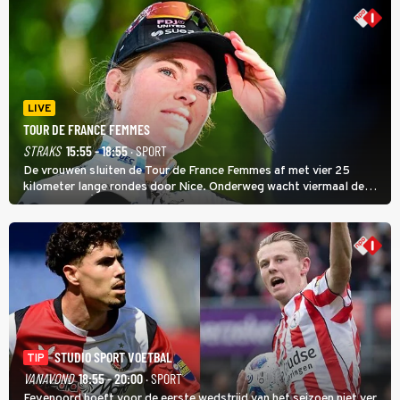
LIVE
TOUR DE FRANCE FEMMES
STRAKS
15:55 - 18:55
· SPORT
De vrouwen sluiten de Tour de France Femmes af met vier 25
kilometer lange rondes door Nice. Onderweg wacht viermaal de
zware Col d'Èze. Aan de finish op de Promenade des Anglais krijgt
de eindwinnaar de laatste gele trui.
STUDIO SPORT VOETBAL
TIP
VANAVOND
18:55 - 20:00
· SPORT
Feyenoord hoeft voor de eerste wedstrijd van het seizoen niet ver