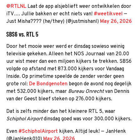
@RTLNL
Laat de app alsjeblieft weer ontwikkelen door
iTV…. Jullie bakken er echt niets van!
#weetikveel
—
Just Misha???? (he/they) (@justmishanl)
May 26, 2026
SBS6 vs. RTL 5
Door het mooie weer werd er dinsdag sowieso weinig
televisie gekeken. Alleen het NOS Journaal van 20.00
uur wist meer dan een miljoen kijkers te trekken. SBS6
volgde op afstand met 873.000 kijkers voor Vandaag
Inside. Op primetime speelde de zender verder geen
grote rol:
De Bondgenoten
begon de avond nog degelijk
met 532.000 kijkers, maar
Bureau Onrecht
van Dennis
van der Geest bleef steken op 276.000 kijkers.
Dat is zelfs minder dan het kleinere RTL 5, waar
Schiphol Airport
dinsdag goed was voor 300.000 kijkers.
Even
#SchipholAirport
kijken. Altijd leuk! — JanHenk
(@JanHenk010)
May 26, 2026