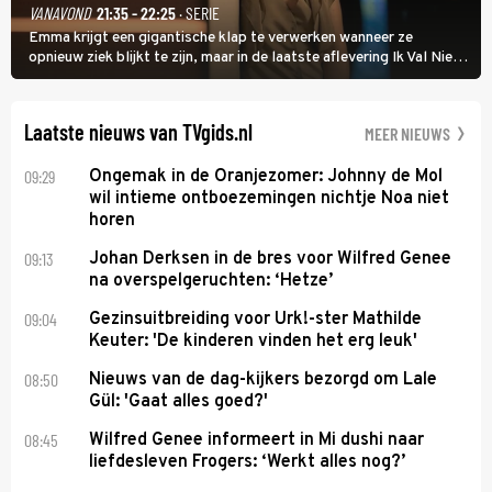
VANAVOND
21:35 - 22:25
· SERIE
Emma krijgt een gigantische klap te verwerken wanneer ze
opnieuw ziek blijkt te zijn, maar in de laatste aflevering Ik Val Niet,
Ik Dans laat ze zien dat ze niet van plan is op te geven, zelfs als ze
daarvoor een ingrijpende operatie moet ondergaan.
Laatste nieuws van TVgids.nl
MEER NIEUWS
09:29
Ongemak in de Oranjezomer: Johnny de Mol
wil intieme ontboezemingen nichtje Noa niet
horen
09:13
Johan Derksen in de bres voor Wilfred Genee
na overspelgeruchten: ‘Hetze’
09:04
Gezinsuitbreiding voor Urk!-ster Mathilde
Keuter: 'De kinderen vinden het erg leuk'
08:50
Nieuws van de dag-kijkers bezorgd om Lale
Gül: 'Gaat alles goed?'
08:45
Wilfred Genee informeert in Mi dushi naar
liefdesleven Frogers: ‘Werkt alles nog?’