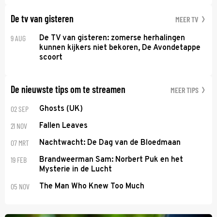
De tv van gisteren
MEER TV
9 AUG
De TV van gisteren: zomerse herhalingen
kunnen kijkers niet bekoren, De Avondetappe
scoort
De nieuwste tips om te streamen
MEER TIPS
02 SEP
Ghosts (UK)
21 NOV
Fallen Leaves
07 MRT
Nachtwacht: De Dag van de Bloedmaan
19 FEB
Brandweerman Sam: Norbert Puk en het
Mysterie in de Lucht
05 NOV
The Man Who Knew Too Much