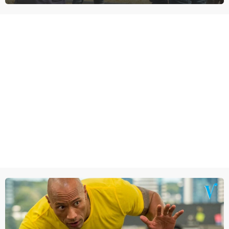
homoseksuele woonwagenbewoner had gebroken met zijn familie
en verliet het kamp met slaande ruzie.