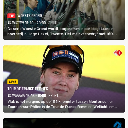
WOESTE GROND
TIP
VANAVOND
19:20 - 20:00
· SERIE
De serie Woeste Grond wordt opgenomen in een leegstaande
boerderij in Hoge Hexel, Twente. Het melkveebedrijf met 160
koeien moest sluiten, omdat het dicht bij een Natura 2000-gebied
ligt. In de serie heerst er een gevaarlijke veeziekte.
LIVE
TOUR DE FRANCE FEMMES
VANMIDDAG
15:45 - 18:00
· SPORT
Vlak is het nergens op de 153 kilometer tussen Montbrison en
Tournon-sur-Rhône in de Tour de France Femmes. Wellicht een
kans voor Nienke Vinke, die vorig jaar de witte trui won.