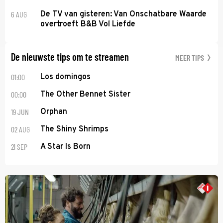
6 AUG
De TV van gisteren: Van Onschatbare Waarde
overtroeft B&B Vol Liefde
De nieuwste tips om te streamen
MEER TIPS
01:00
Los domingos
00:00
The Other Bennet Sister
19 JUN
Orphan
02 AUG
The Shiny Shrimps
21 SEP
A Star Is Born