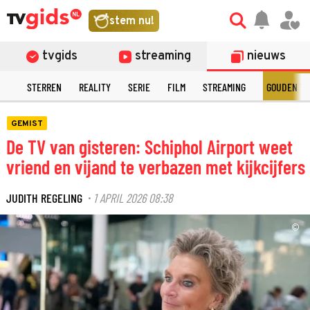
stem nu!
tvgids
streaming
nieuws
NT
STERREN
REALITY
SERIE
FILM
STREAMING
GOUDEN TE
GEMIST
De TV van gisteren: Schiphol Airport weet
vriend en vijand te verbazen met kijkcijfers
JUDITH REGELING
1 APRIL 2026 08:38
·
©