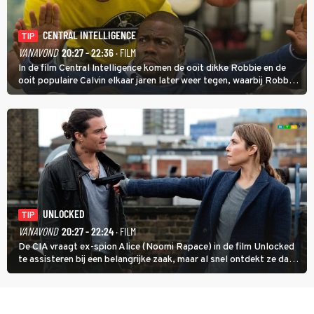
CENTRAL INTELLIGENCE
TIP
VANAVOND
20:27 - 22:36
· FILM
In de film Central Intelligence komen de ooit dikke Robbie en de
ooit populaire Calvin elkaar jaren later weer tegen, waarbij Robbie,
inmiddels supergespierd en werkzaam voor de CIA, Calvins hulp
goed kan gebruiken.
UNLOCKED
TIP
VANAVOND
20:27 - 22:24
· FILM
De CIA vraagt ex-spion Alice (Noomi Rapace) in de film Unlocked
te assisteren bij een belangrijke zaak, maar al snel ontdekt ze dat
degene die haar aanstelde kwade bedoelingen heeft.