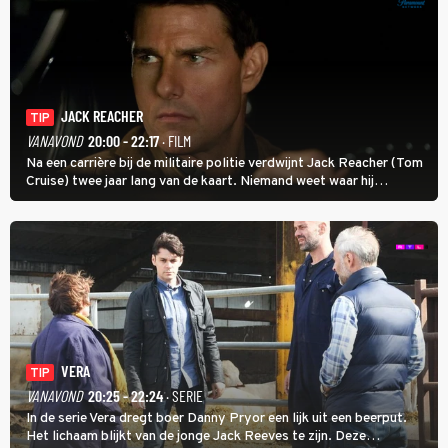
JACK REACHER
TIP
VANAVOND
20:00 - 22:17
· FILM
Na een carrière bij de militaire politie verdwijnt Jack Reacher (Tom
Cruise) twee jaar lang van de kaart. Niemand weet waar hij
uithangt, totdat moordverdachte James Barr naar hem vraagt.
VERA
TIP
VANAVOND
20:25 - 22:24
· SERIE
In de serie Vera dregt boer Danny Pryor een lijk uit een beerput.
Het lichaam blijkt van de jonge Jack Reeves te zijn. Deze