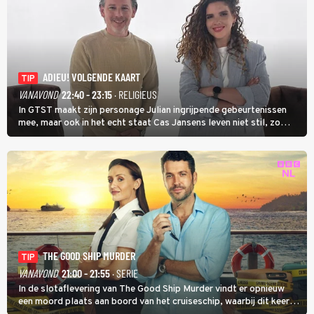
ADIEU! VOLGENDE KAART
TIP
VANAVOND
22:40 - 23:15
· RELIGIEUS
In GTST maakt zijn personage Julian ingrijpende gebeurtenissen
mee, maar ook in het echt staat Cas Jansens leven niet stil, zo
vertelt hij in Adieu! Volgende Kaart.
THE GOOD SHIP MURDER
TIP
VANAVOND
21:00 - 21:55
· SERIE
In de slotaflevering van The Good Ship Murder vindt er opnieuw
een moord plaats aan boord van het cruiseschip, waarbij dit keer