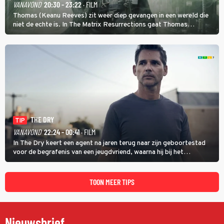
VANAVOND
20:30 - 23:22
· FILM
Thomas (Keanu Reeves) zit weer diep gevangen in een wereld die
niet de echte is. In The Matrix Resurrections gaat Thomas
proberen uit deze schijnwereld te ontsnappen.
THE DRY
TIP
VANAVOND
22:24 - 00:41
· FILM
In The Dry keert een agent na jaren terug naar zijn geboortestad
voor de begrafenis van een jeugdvriend, waarna hij bij het
onderzoeken van diens dood een verband begint te vermoeden
met een oude zaak.
TOON MEER TIPS
Nieuwsbrief