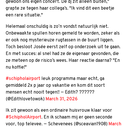
gewoon ons eigen concert. De dj zit alleen buiten,"
grapte ze tegen haar collega’s. "Ik vind dit een beetje
een rare situatie."
Helemaal onschuldig is zo’n vondst natuurlijk niet.
Onbewaakte spullen horen gemeld te worden, zeker als
er ook nog mysterieuze rugtassen in de buurt liggen.
Toch besloot Josée eerst zelf op onderzoek uit te gaan.
En met succes: al snel had ze de eigenaar gevonden, die
ze meteen op de risico’s wees. Haar reactie daarna? "En
nu koffie!"
#schipholairport
leuk programma maar echt, ga
gemiddeld 2x p jaar op vakantie en kom dit soort
mensen echt nooit tegen!! — Edith? ??????
(@Edithlovetowok)
March 31, 2026
Ik zit gewoon als een ordinaire huisvrouw klaar voor
#SchipholAirport
. En ik schaam mij er geen seconde
voor, top televee. — Schevenees (@sceavian1908)
March