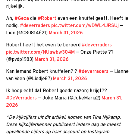
rijkelijk.
Ah,
#Geza
die
#Robert
even een knuffel geeft. Heeft ie
nodig.
#deverraders
pic.twitter.com/wDWL4JRSUj
—
Lien (@C80814621)
March 31, 2026
Robert heeft het even te beroerd
#deverraders
pic.twitter.com/NUawbw304M
— Onze Piette ??
(@pvdp1983)
March 31, 2026
Kan iemand Robert knuffelen? ?
#deverraders
— Lianne
van Veen (@Liedje87)
March 31, 2026
Ik hoop echt dat Robert goede nazorg krijgt??
#DeVerraders
— Joke Maria (@JokeMaria2)
March 31,
2026
*De kijkcijfers uit dit artikel, komen van Tina Nijkamp.
Deze kijkcijferkenner publiceert iedere dag de meest
opvallende cijfers op haar account op Instagram