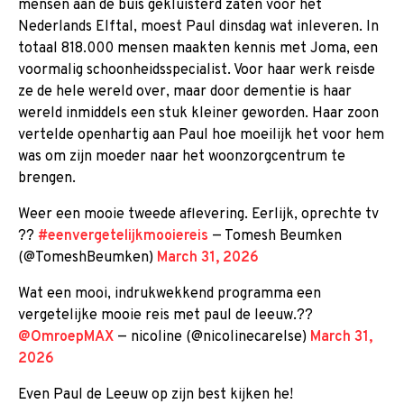
mensen aan de buis gekluisterd zaten voor het
Nederlands Elftal, moest Paul dinsdag wat inleveren. In
totaal 818.000 mensen maakten kennis met Joma, een
voormalig schoonheidsspecialist. Voor haar werk reisde
ze de hele wereld over, maar door dementie is haar
wereld inmiddels een stuk kleiner geworden. Haar zoon
vertelde openhartig aan Paul hoe moeilijk het voor hem
was om zijn moeder naar het woonzorgcentrum te
brengen.
Weer een mooie tweede aflevering. Eerlijk, oprechte tv
??
#eenvergetelijkmooiereis
— Tomesh Beumken
(@TomeshBeumken)
March 31, 2026
Wat een mooi, indrukwekkend programma een
vergetelijke mooie reis met paul de leeuw.??
@OmroepMAX
— nicoline (@nicolinecarelse)
March 31,
2026
Even Paul de Leeuw op zijn best kijken he!