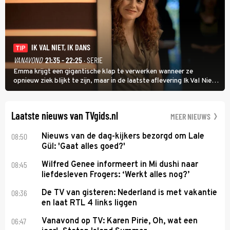
IK VAL NIET, IK DANS
TIP
VANAVOND
21:35 - 22:25
· SERIE
Emma krijgt een gigantische klap te verwerken wanneer ze
opnieuw ziek blijkt te zijn, maar in de laatste aflevering Ik Val Niet,
Ik Dans laat ze zien dat ze niet van plan is op te geven, zelfs als ze
daarvoor een ingrijpende operatie moet ondergaan.
Laatste nieuws van TVgids.nl
MEER NIEUWS
08:50
Nieuws van de dag-kijkers bezorgd om Lale
Gül: 'Gaat alles goed?'
08:45
Wilfred Genee informeert in Mi dushi naar
liefdesleven Frogers: ‘Werkt alles nog?’
08:36
De TV van gisteren: Nederland is met vakantie
en laat RTL 4 links liggen
06:47
Vanavond op TV: Karen Pirie, Oh, wat een