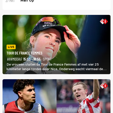
27 MRT
Man Up
LIVE
TOUR DE FRANCE FEMMES
VANMIDDAG
15:55 - 18:55
· SPORT
De vrouwen sluiten de Tour de France Femmes af met vier 25
kilometer lange rondes door Nice. Onderweg wacht viermaal de
zware Col d'Èze. Aan de finish op de Promenade des Anglais krijgt
de eindwinnaar de laatste gele trui.