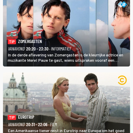
ZOMERGASTEN
TIP
VANAVOND
20:20 - 23:30
· INFORMATIEF
In de derde aflevering van Zomergasten is de kleurrijke actrice en
muzikante Merel Pauw te gast, wiens uitspraken vooraf een
boeiende avond beloven: 'Mijn ideale televisieavond is zoals mijn
identiteit: grenzeloos, absurd en vol angsten'.
EUROTRIP
TIP
VANAVOND
20:31 - 22:06
· FILM
Een Amerikaanse tiener reist in Eurotrip naar Europa om het goed