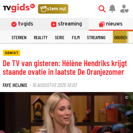
stem nu!
tvgids
streaming
nieuws
NT
STERREN
REALITY
SERIE
FILM
STREAMING
GOUDEN TE
GEMIST
De TV van gisteren: Hélène Hendriks krijgt
staande ovatie in laatste De Oranjezomer
FAYE HEIJNIS
16 AUGUSTUS 2025 10:03
·
©