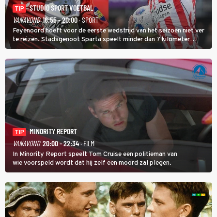
STUDIO SPORT VOETBAL
TIP
VANAVOND
18:55 - 20:00
· SPORT
Feyenoord hoeft voor de eerste wedstrijd van het seizoen niet ver
te reizen. Stadsgenoot Sparta speelt minder dan 7 kilometer
verderop. Feyenoord trok de Spaanse spits Nacho Ferri aan van
KVC Westerlo uit België.
MINORITY REPORT
TIP
VANAVOND
20:00 - 22:34
· FILM
In Minority Report speelt Tom Cruise een politieman van
wie voorspeld wordt dat hij zelf een moord zal plegen.