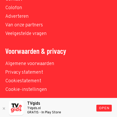
Colofon
Adverteren
Van onze partners
Veelgestelde vragen
Voorwaarden & privacy
Algemene voorwaarden
Privacy statement
Cookiestatement
Cookie-instellingen
TVgids
© TVgids.nl 2026 - All rights reserved. No text and
OPEN
TVgids.nl
GRATIS - In Play Store
datamining.