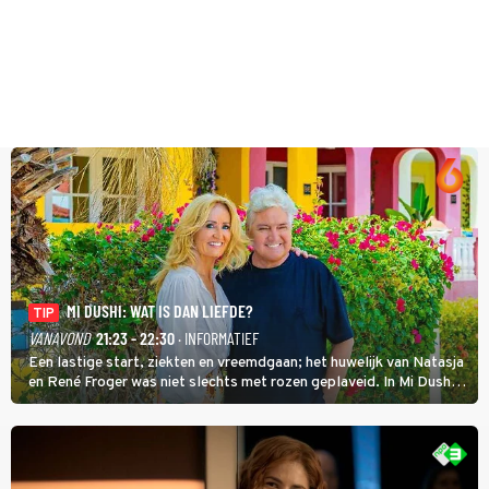
MI DUSHI: WAT IS DAN LIEFDE?
TIP
VANAVOND
21:23 - 22:30
· INFORMATIEF
Een lastige start, ziekten en vreemdgaan; het huwelijk van Natasja
en René Froger was niet slechts met rozen geplaveid. In Mi Dushi:
Wat Is Dan Liefde? neemt Wilfred Genee het showbizzkoppel mee
uit vissen om het over de liefde te hebben.