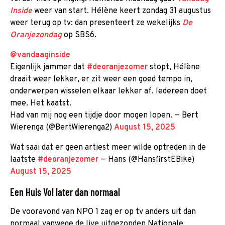
Inside
weer van start. Hélène keert zondag 31 augustus
weer terug op tv: dan presenteert ze wekelijks
De
Oranjezondag
op SBS6.
@vandaaginside
Eigenlijk jammer dat
#deoranjezomer
stopt, Hélène
draait weer lekker, er zit weer een goed tempo in,
onderwerpen wisselen elkaar lekker af. Iedereen doet
mee. Het kaatst.
Had van mij nog een tijdje door mogen lopen. — Bert
Wierenga (@BertWierenga2)
August 15, 2025
Wat saai dat er geen artiest meer wilde optreden in de
laatste
#deoranjezomer
— Hans (@HansfirstEBike)
August 15, 2025
Een Huis Vol later dan normaal
De vooravond van NPO 1 zag er op tv anders uit dan
normaal vanwege de live uitgezonden Nationale