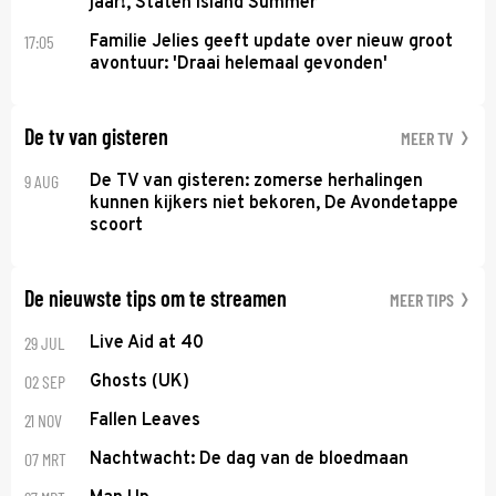
jaar!, Staten Island Summer
17:05
Familie Jelies geeft update over nieuw groot
avontuur: 'Draai helemaal gevonden'
De tv van gisteren
MEER TV
9 AUG
De TV van gisteren: zomerse herhalingen
kunnen kijkers niet bekoren, De Avondetappe
scoort
De nieuwste tips om te streamen
MEER TIPS
29 JUL
Live Aid at 40
02 SEP
Ghosts (UK)
21 NOV
Fallen Leaves
07 MRT
Nachtwacht: De dag van de bloedmaan