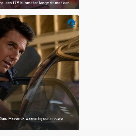
ce, een 175 kilometer lange rit met een
 in het midden. Dat is mogelijk niet de
is, dat is de temperatuur. Het kan in Nice
eet worden.
Gun: Maverick waarin hij een nieuwe
.