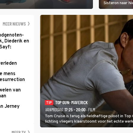
Sisteron naar Ni
geleidelijke klim
zwaarste hindern
namelijk bloedh
MEER NIEUWS
ondgenoten-
k, Diederik en
Sayf:
verleden
te mens
Resurrection
uwelen van
aan
TOP GUN: MAVERICK
TIP
an Jerney
VANMIDDAG
17:25 - 20:00
· FILM
Tom Cruise is terug als heldhaftige piloot in Top 
lichting vliegers klaarstoomt voor het echte werk
MEER TV