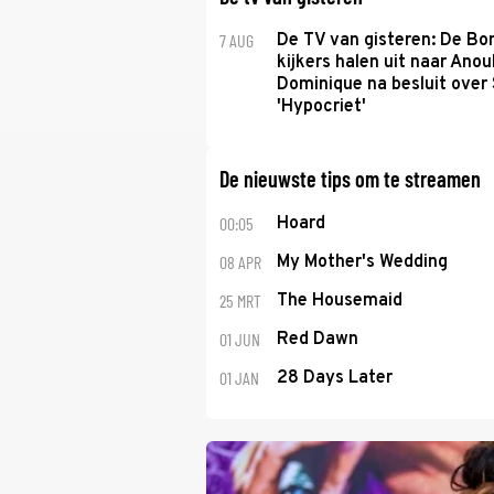
7 AUG
De TV van gisteren: De B
kijkers halen uit naar Anou
Dominique na besluit over 
'Hypocriet'
De nieuwste tips om te streamen
00:05
Hoard
08 APR
My Mother's Wedding
25 MRT
The Housemaid
01 JUN
Red Dawn
01 JAN
28 Days Later