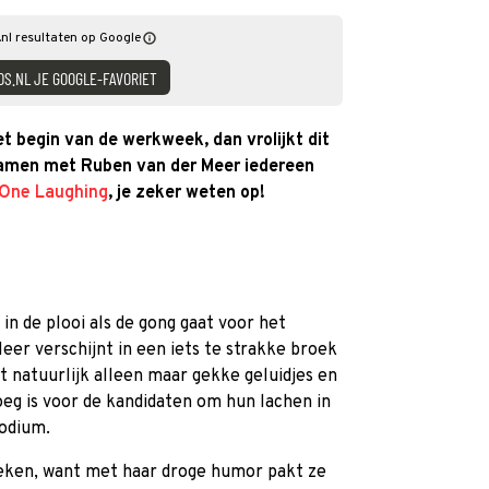
nl resultaten op Google
DS.NL JE GOOGLE-FAVORIET
 begin van de werkweek, dan vrolijkt dit
samen met Ruben van der Meer iedereen
 One Laughing
, je zeker weten op!
in de plooi als de gong gaat voor het
er verschijnt in een iets te strakke broek
 natuurlijk alleen maar gekke geluidjes en
oeg is voor de kandidaten om hun lachen in
podium.
breken, want met haar droge humor pakt ze