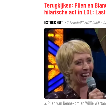
Terugkijken: Plien en Bia
hilarische act in LOL: Las
ESTHER HUT
2 FEBRUARI 2026 15:09
L
·
·
Plien van Bennekom en Willie Wartaal