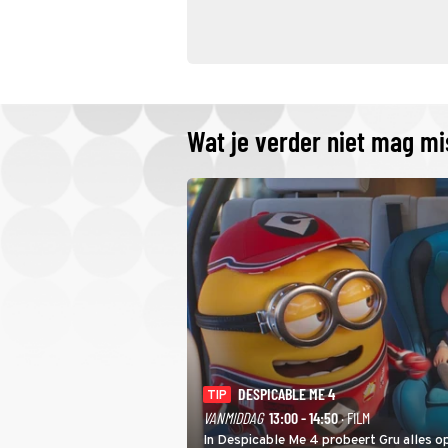
Wat je verder niet mag m
DESPICABLE ME 4
TIP
VANMIDDAG
13:00 - 14:50
· FILM
In Despicable Me 4 probeert Gru alles op