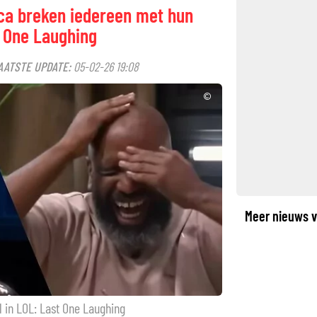
nca breken iedereen met hun
t One Laughing
AATSTE UPDATE:
05-02-26 19:08
©
Meer nieuws v
 in LOL: Last One Laughing