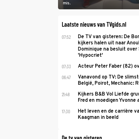
mis.
Laatste nieuws van TVgids.nl
07:52
De TV van gisteren: De B
kijkers halen uit naar Anou
Dominique na besluit over 
'Hypocriet'
07:33
Acteur Peter Faber (82) o
06:47
Vanavond op TV: De slims
België, Poirot, Mechanic: 
21:48
Kijkers B&B Vol Liefde gr
Fred en moedigen Yvonne 
17:30
Het leven en de carrière v
Kaagman in beeld
De tv van gisteren