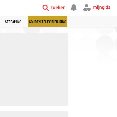
mijngids
zoeken
STREAMING
GOUDEN TELEVIZIER-RING