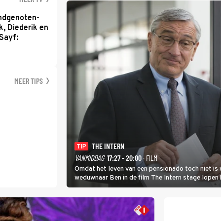
ondgenoten-
k, Diederik en
Sayf:
MEER TIPS
THE INTERN
TIP
VANMIDDAG
17:27 - 20:00
· FILM
Omdat het leven van een pensionado toch niet is 
weduwnaar Ben in de film The Intern stage lopen 
gouden zet blijkt te zijn.