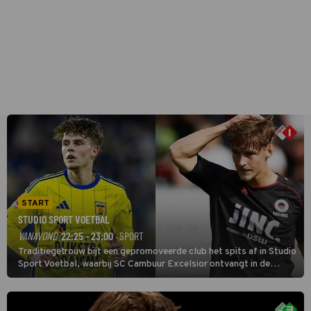
START
STUDIO SPORT VOETBAL
VANAVOND
22:25 - 23:00
· SPORT
Traditiegetrouw bijt een gepromoveerde club het spits af in Studio
Sport Voetbal, waarbij SC Cambuur Excelsior ontvangt in de
eerste wedstrijd van het nieuwe Eredivisieseizoen. De nieuwe
oefenmeester is Johan Plat en hij wil aanvallend voetballen.