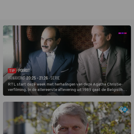
POIROT
TIP
VANAVOND
20:25 - 21:26
· SERIE
RTL start deze week met herhalingen van deze Agatha Christie-
verfilming. In de allereerste aflevering uit 1989 gaat de Belgische
speurder op zoek naar een vermiste kok. Poirot raakt al snel
verwikkeld in een moordzaak. (HH)