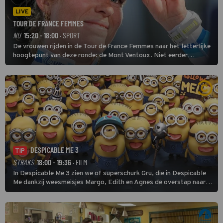
LIVE
TOUR DE FRANCE FEMMES
NU
15:20 - 18:00
· SPORT
De vrouwen rijden in de Tour de France Femmes naar het letterlijke
hoogtepunt van deze ronde: de Mont Ventoux. Niet eerder
finishten de vrouwen voor deze koers op deze kale col uit de
buitencategorie. De aanloop naar de slotklim is vlak.
DESPICABLE ME 3
TIP
STRAKS
18:00 - 19:36
· FILM
In Despicable Me 3 zien we of superschurk Gru, die in Despicable
Me dankzij weesmeisjes Margo, Edith en Agnes de overstap naar
het rechte pad maakte, ook op dat pad weet te blijven.