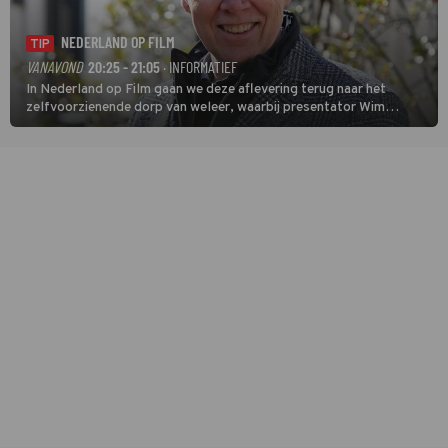
NEDERLAND OP FILM
TIP
VANAVOND
20:25 - 21:05
· INFORMATIEF
In Nederland op Film gaan we deze aflevering terug naar het
zelfvoorzienende dorp van weleer, waarbij presentator Wim
Daniëls de kijkers meeneemt op reis door de tijd aan de hand van
unieke amateurbeelden uit verschillende decennia. (HH)