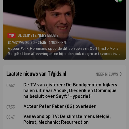
DE SLIMSTE MENS BELGIË
TIP
VANAVOND
20:20 - 21:35
· AMUSEMENT
Acteur Felix Heremans speelde dit seizoen van De Slimste Mens
België al tien afleveringen en hij is dan ook de grote favoriet in
deze seizoensfinale. En er is Nederlandse inbreng, want komiek
Soundos El Ahmadi neemt plaats aan de jurytafel.
Laatste nieuws van TVgids.nl
MEER NIEUWS
07:52
De TV van gisteren: De Bondgenoten-kijkers
halen uit naar Anouk, Diederik en Dominique
na besluit over Sayf: 'Hypocriet'
07:33
Acteur Peter Faber (82) overleden
06:47
Vanavond op TV: De slimste mens België,
Poirot, Mechanic: Resurrection