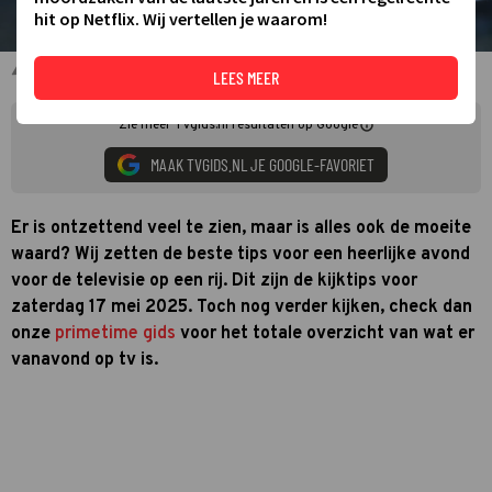
hit op Netflix. Wij vertellen je waarom!
Mark Stanley en Vicky McClure in Trigger Point
LEES MEER
Zie meer TVgids.nl resultaten op Google
MAAK TVGIDS.NL JE GOOGLE-FAVORIET
Er is ontzettend veel te zien, maar is alles ook de moeite
waard? Wij zetten de beste tips voor een heerlijke avond
voor de televisie op een rij. Dit zijn de kijktips voor
zaterdag 17 mei 2025. Toch nog verder kijken, check dan
onze
primetime gids
voor het totale overzicht van wat er
vanavond op tv is.