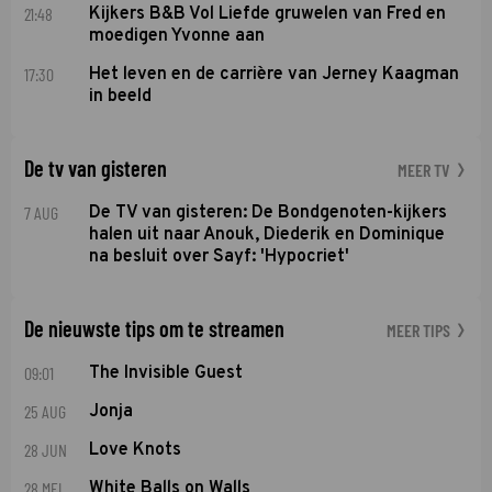
21:48
Kijkers B&B Vol Liefde gruwelen van Fred en
moedigen Yvonne aan
17:30
Het leven en de carrière van Jerney Kaagman
in beeld
De tv van gisteren
MEER TV
7 AUG
De TV van gisteren: De Bondgenoten-kijkers
halen uit naar Anouk, Diederik en Dominique
na besluit over Sayf: 'Hypocriet'
De nieuwste tips om te streamen
MEER TIPS
09:01
The Invisible Guest
25 AUG
Jonja
28 JUN
Love Knots
28 MEI
White Balls on Walls