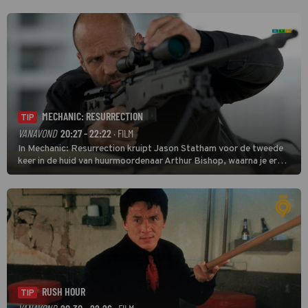
MECHANIC: RESURRECTION
TIP
VANAVOND
20:27 - 22:22
· FILM
In Mechanic: Resurrection kruipt Jason Statham voor de tweede
keer in de huid van huurmoordenaar Arthur Bishop, waarna je er
donder op kunt zeggen dat er van Bishops geplande pensioen niet
veel terechtkomt.
RUSH HOUR
TIP