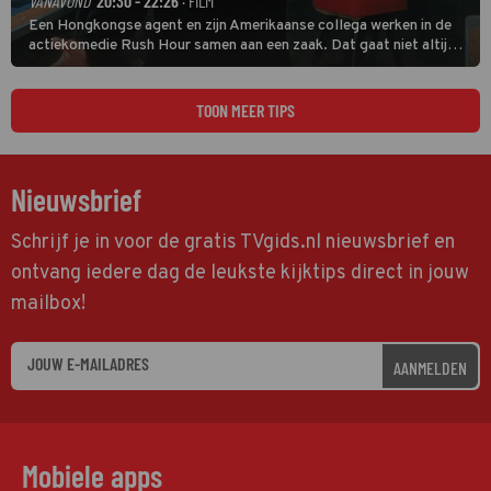
VANAVOND
20:30 - 22:26
· FILM
Een Hongkongse agent en zijn Amerikaanse collega werken in de
actiekomedie Rush Hour samen aan een zaak. Dat gaat niet altijd
van een leien dakje.
TOON MEER TIPS
Nieuwsbrief
Schrijf je in voor de gratis TVgids.nl nieuwsbrief en
ontvang iedere dag de leukste kijktips direct in jouw
mailbox!
AANMELDEN
Mobiele apps