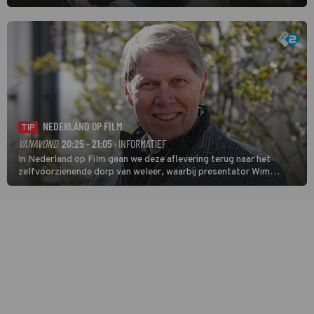
speurder op zoek naar een vermiste kok. Poirot raakt al snel
verwikkeld in een moordzaak. (HH)
NEDERLAND OP FILM
TIP
VANAVOND
20:25 - 21:05
· INFORMATIEF
In Nederland op Film gaan we deze aflevering terug naar het
zelfvoorzienende dorp van weleer, waarbij presentator Wim
Daniëls de kijkers meeneemt op reis door de tijd aan de hand van
unieke amateurbeelden uit verschillende decennia. (HH)