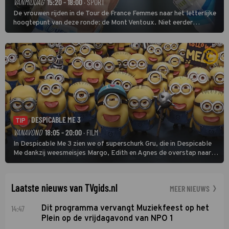
VANMIDDAG
15:20 - 18:00
· SPORT
De vrouwen rijden in de Tour de France Femmes naar het letterlijke
hoogtepunt van deze ronde: de Mont Ventoux. Niet eerder
finishten de vrouwen voor deze koers op deze kale col uit de
buitencategorie. De aanloop naar de slotklim is vlak.
DESPICABLE ME 3
TIP
VANAVOND
18:05 - 20:00
· FILM
In Despicable Me 3 zien we of superschurk Gru, die in Despicable
Me dankzij weesmeisjes Margo, Edith en Agnes de overstap naar
het rechte pad maakte, ook op dat pad weet te blijven.
Laatste nieuws van TVgids.nl
MEER NIEUWS
14:47
Dit programma vervangt Muziekfeest op het
Plein op de vrijdagavond van NPO 1