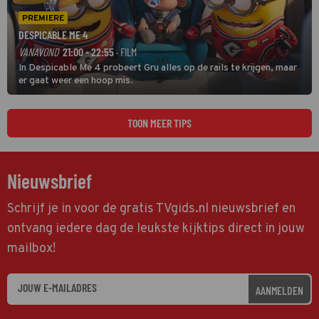
PREMIERE
DESPICABLE ME 4
VANAVOND
21:00 - 22:55
· FILM
In Despicable Me 4 probeert Gru alles op de rails te krijgen, maar
er gaat weer een hoop mis.
TOON MEER TIPS
Nieuwsbrief
Schrijf je in voor de gratis TVgids.nl nieuwsbrief en
ontvang iedere dag de leukste kijktips direct in jouw
mailbox!
AANMELDEN