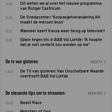
14:09
Dit weten we al over het nieuwe programma
van Rutger Castricum
14:04
De Oranjezomer: 'Koopzegelverandering AH
maakt de mensen boos'
13:23
Wanneer keert Kassa weer terug op televisie?
13:06
Edwin tegen Iris in B&B Vol Liefde: 'Ik hoopte
dat je niet verliefd zou worden op me'
De tv van gisteren
MEER TV
6 AUG
De TV van gisteren: Van Onschatbare Waarde
overtroeft B&B Vol Liefde
De nieuwste tips om te streamen
MEER TIPS
05:00
Beast Race
00:00
Monsters of God