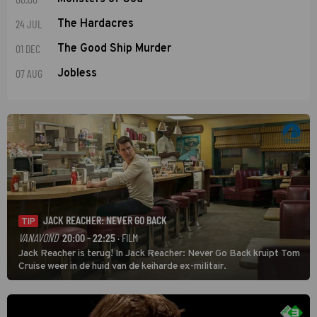
24 JUL
The Hardacres
01 DEC
The Good Ship Murder
07 AUG
Jobless
JACK REACHER: NEVER GO BACK
TIP
VANAVOND
20:00 - 22:25
· FILM
Jack Reacher is terug! In Jack Reacher: Never Go Back kruipt Tom
Cruise weer in de huid van de keiharde ex-militair.