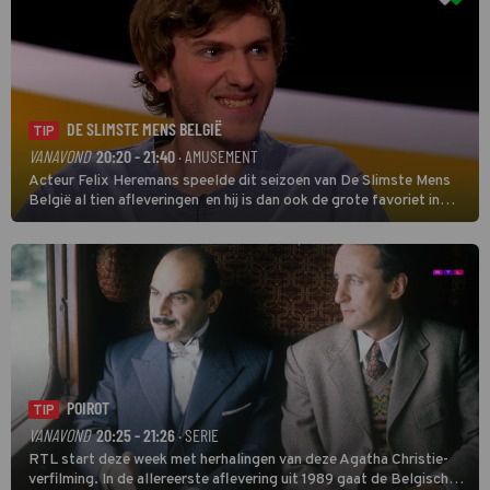
DE SLIMSTE MENS BELGIË
TIP
VANAVOND
20:20 - 21:40
· AMUSEMENT
Acteur Felix Heremans speelde dit seizoen van De Slimste Mens
België al tien afleveringen en hij is dan ook de grote favoriet in
deze seizoensfinale. En er is Nederlandse inbreng, want komiek
Soundos El Ahmadi neemt plaats aan de jurytafel.
POIROT
TIP
VANAVOND
20:25 - 21:26
· SERIE
RTL start deze week met herhalingen van deze Agatha Christie-
verfilming. In de allereerste aflevering uit 1989 gaat de Belgische