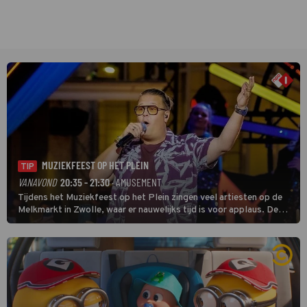
MUZIEKFEEST OP HET PLEIN
TIP
VANAVOND
20:35 - 21:30
· AMUSEMENT
Tijdens het Muziekfeest op het Plein zingen veel artiesten op de
Melkmarkt in Zwolle, waar er nauwelijks tijd is voor applaus. De
grootste namen zijn André Hazes, Jannes, René Froger en
natuurlijk Rutger van Barneveld met zijn hit Zwoele Zomernachten.