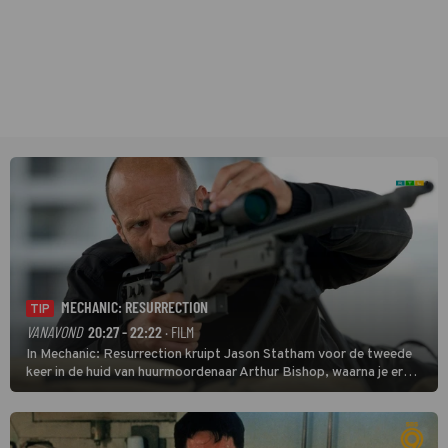
MECHANIC: RESURRECTION
TIP
VANAVOND
20:27 - 22:22
· FILM
In Mechanic: Resurrection kruipt Jason Statham voor de tweede
keer in de huid van huurmoordenaar Arthur Bishop, waarna je er
donder op kunt zeggen dat er van Bishops geplande pensioen niet
veel terechtkomt.