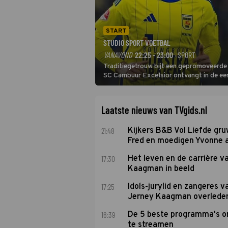
START
STUDIO SPORT VOETBAL
VANAVOND
22:25 - 23:00
· SPORT
Traditiegetrouw bijt een gepromoveerde c
SC Cambuur Excelsior ontvangt in de eer
De nieuwe oefenmeester is Johan Plat en 
Laatste nieuws van TVgids.nl
21:48
Kijkers B&B Vol Liefde gr
Fred en moedigen Yvonne 
17:30
Het leven en de carrière v
Kaagman in beeld
17:25
Idols-jurylid en zangeres v
Jerney Kaagman overlede
16:39
De 5 beste programma's 
te streamen