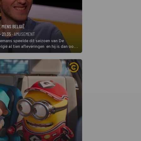
E MENS BELGIË
- 21:35
· AMUSEMENT
remans speelde dit seizoen van De
gië al tien afleveringen en hij is dan ook
 in deze seizoensfinale. En er is
reng, want komiek Soundos El Ahmadi
 de jurytafel.