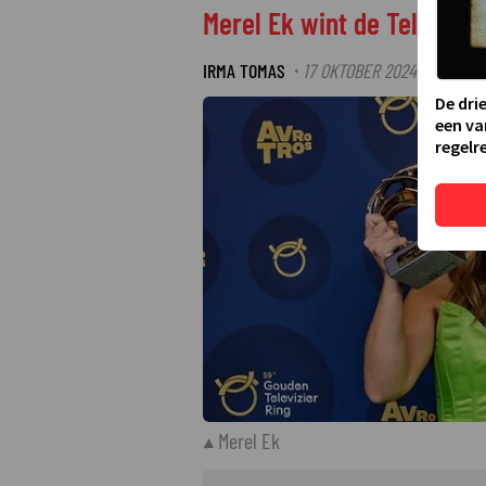
Merel Ek wint de Televizie
IRMA TOMAS
17 OKTOBER 2024 21:39
LA
·
·
De dri
een va
regelre
Merel Ek