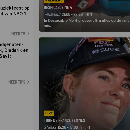
PREMIERE
DESPICABLE ME 4
uziekfeest op
nd van NPO 1
VANAVOND
21:00 - 22:50
· FILM
In Despicable Me 4 probeert Gru alles op de rails
mis.
MEER TV
ondgenoten-
k, Diederik en
Sayf:
MEER TIPS
LIVE
TOUR DE FRANCE FEMMES
STRAKS
15:20 - 18:00
· SPORT