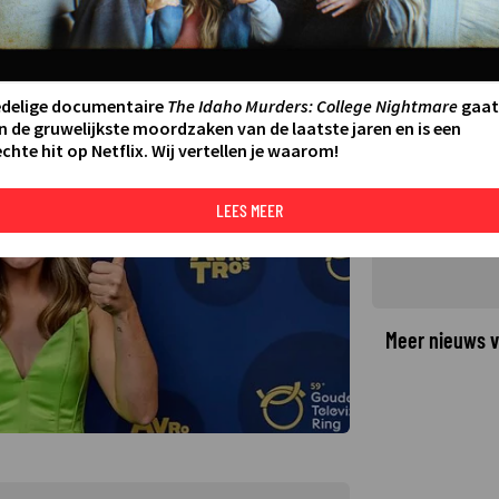
r-Ring Talent 2024
ATSTE UPDATE:
18-10-24 12:26
edelige documentaire
The Idaho Murders: College Nightmare
gaat
©
n de gruwelijkste moordzaken van de laatste jaren en is een
chte hit op Netflix. Wij vertellen je waarom!
LEES MEER
Meer nieuws v