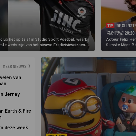
DE SLIMST
TIP
VANAVOND
20:20 
lub het spits af in Studio Sport Voetbal, waarbij
Acteur Felix He
ste wedstrijd van het nieuwe Eredivisieseizoen.
Slimste Mens Bel
hij wil aanvallend voetballen.
de grote favoriet
Nederlandse inb
neemt plaats aan
MEER NIEUWS
uwelen van
aan
an Jerney
an Earth & Fire
n
om deze week