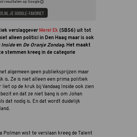
nl resultaten op Google
DS.NL JE GOOGLE-FAVORIET
itiek verslaggever
Merel Ek
(SBS6) uit tot
iet alleen politici in Den Haag maar is ook
 Inside
en
De Oranje Zondag
. Het maakt
ste stemmen kreeg in de categorie
r het algemeen geen publieksprijzen maar
 is. Ze is niet alleen een prima politiek
liet op de kruk bij Vandaag Inside ook zien
 bezit en dat ze niet bang is om Johan
 dat nodig is. En dat wordt duidelijk
and.
a Polman wist te verslaan kreeg de Talent