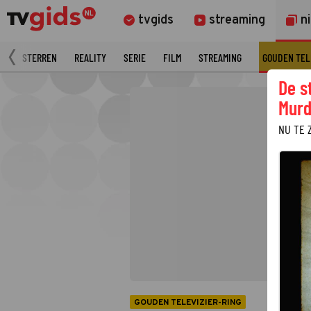
tvgids
streaming
n
T
STERREN
REALITY
SERIE
FILM
STREAMING
GOUDEN TEL
De s
Murd
NU TE 
GOUDEN TELEVIZIER-RING