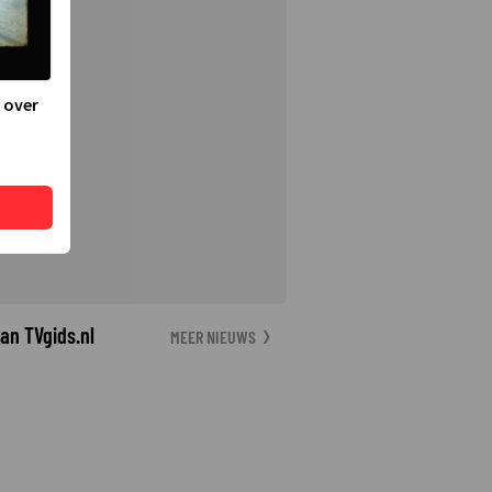
 over
an TVgids.nl
MEER NIEUWS