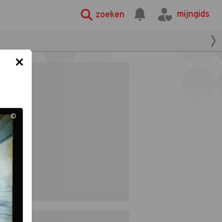
mijngids
zoeken
×
©