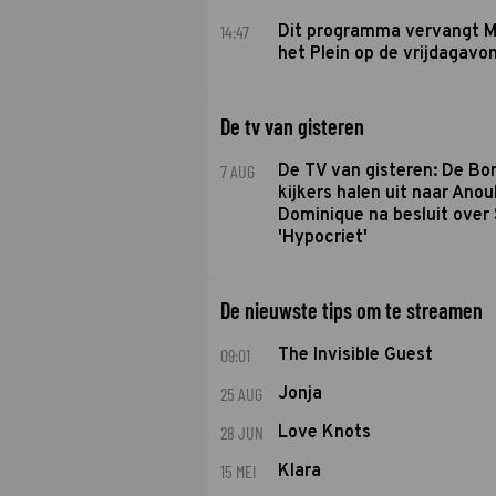
14:47
Dit programma vervangt M
het Plein op de vrijdagavo
De tv van gisteren
7 AUG
De TV van gisteren: De B
kijkers halen uit naar Anou
Dominique na besluit over 
'Hypocriet'
De nieuwste tips om te streamen
09:01
The Invisible Guest
25 AUG
Jonja
28 JUN
Love Knots
15 MEI
Klara