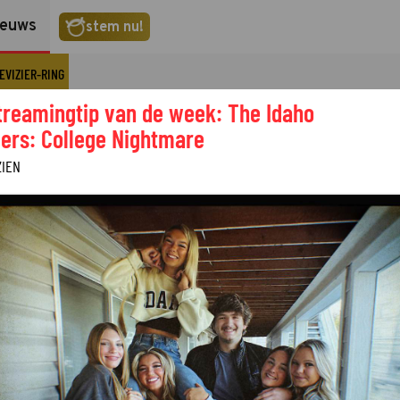
ieuws
stem nu!
EVIZIER-RING
treamingtip van de week: The Idaho
ers: College Nightmare
ZIEN