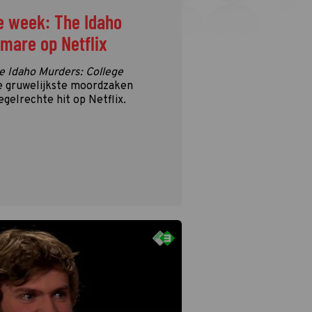
e week: The Idaho
tmare op Netflix
e Idaho Murders: College
e gruwelijkste moordzaken
egelrechte hit op Netflix.