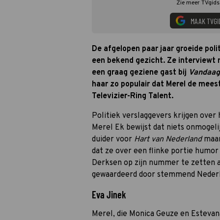
Zie meer TVgids.
MAAK TVGI
De afgelopen paar jaar groeide pol
een bekend gezicht. Ze interviewt n
een graag geziene gast bij
Vandaag
haar zo populair dat Merel de mee
Televizier-Ring Talent.
Politiek verslaggevers krijgen ove
Merel Ek bewijst dat niets onmogelijk
duider voor
Hart van Nederland
maar 
dat ze over een flinke portie humor
Derksen op zijn nummer te zetten als
gewaardeerd door stemmend Nederl
Eva Jinek
Merel, die Monica Geuze en Estevan