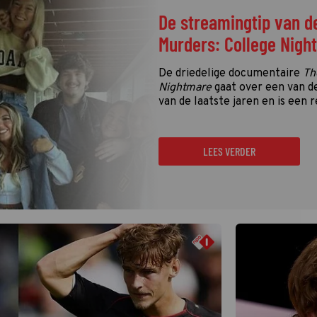
De streamingtip van d
Murders: College Nigh
De driedelige documentaire
Th
Nightmare
gaat over een van d
van de laatste jaren en is een r
LEES VERDER