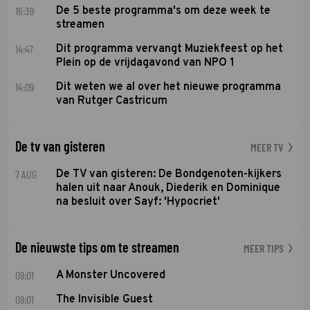
16:39
De 5 beste programma's om deze week te
streamen
14:47
Dit programma vervangt Muziekfeest op het
Plein op de vrijdagavond van NPO 1
14:09
Dit weten we al over het nieuwe programma
van Rutger Castricum
De tv van gisteren
MEER TV
7 AUG
De TV van gisteren: De Bondgenoten-kijkers
halen uit naar Anouk, Diederik en Dominique
na besluit over Sayf: 'Hypocriet'
De nieuwste tips om te streamen
MEER TIPS
09:01
A Monster Uncovered
09:01
The Invisible Guest