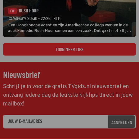
RUSH HOUR
TIP
VANAVOND
20:30 - 22:26
· FILM
Een Hongkongse agent en zijn Amerikaanse collega werken in de
actiekomedie Rush Hour samen aan een zaak. Dat gaat niet altijd
van een leien dakje.
TOON MEER TIPS
Nieuwsbrief
Schrijf je in voor de gratis TVgids.nl nieuwsbrief en
ontvang iedere dag de leukste kijktips direct in jouw
mailbox!
AANMELDEN