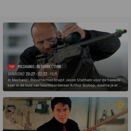
MECHANIC: RESURRECTION
TIP
VANAVOND
20:27 - 22:22
· FILM
In Mechanic: Resurrection kruipt Jason Statham voor de tweede
keer in de huid van huurmoordenaar Arthur Bishop, waarna je er
donder op kunt zeggen dat er van Bishops geplande pensioen niet
veel terechtkomt.