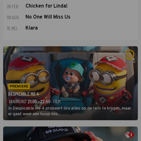
28 FEB
Chicken for Linda!
09 AUG
No One Will Miss Us
15 MEI
Klara
PREMIERE
DESPICABLE ME 4
VANAVOND
21:00 - 22:50
· FILM
In Despicable Me 4 probeert Gru alles op de rails te krijgen, maar
er gaat weer een hoop mis.