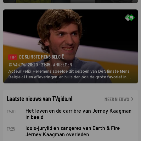
eerste wedstrijd van het nieuwe Eredivisieseizoen. De nieuwe
oefenmeester is Johan Plat en hij wil aanvallend voetballen.
DE SLIMSTE MENS BELGIË
TIP
VANAVOND
20:20 - 21:35
· AMUSEMENT
Acteur Felix Heremans speelde dit seizoen van De Slimste Mens
België al tien afleveringen en hij is dan ook de grote favoriet in
deze seizoensfinale. En er is Nederlandse inbreng, want komiek
Soundos El Ahmadi neemt plaats aan de jurytafel.
Laatste nieuws van TVgids.nl
MEER NIEUWS
17:30
Het leven en de carrière van Jerney Kaagman
in beeld
17:25
Idols-jurylid en zangeres van Earth & Fire
Jerney Kaagman overleden