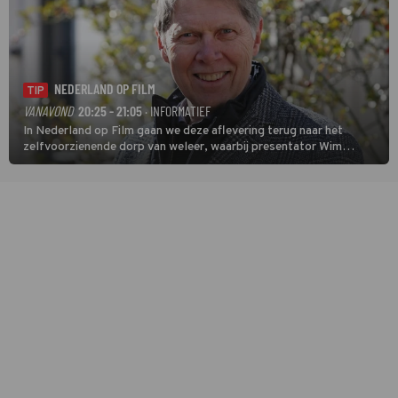
NEDERLAND OP FILM
TIP
VANAVOND
20:25 - 21:05
· INFORMATIEF
In Nederland op Film gaan we deze aflevering terug naar het
zelfvoorzienende dorp van weleer, waarbij presentator Wim
Daniëls de kijkers meeneemt op reis door de tijd aan de hand van
unieke amateurbeelden uit verschillende decennia. (HH)