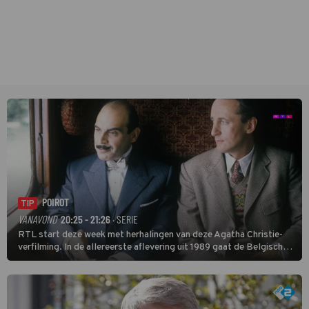
POIROT
TIP
VANAVOND
20:25 - 21:26
· SERIE
RTL start deze week met herhalingen van deze Agatha Christie-
verfilming. In de allereerste aflevering uit 1989 gaat de Belgische
speurder op zoek naar een vermiste kok. Poirot raakt al snel
verwikkeld in een moordzaak. (HH)