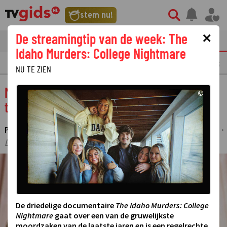
stem nu!
×
De streamingtip van de week: The
tvgids
streaming
nieuws
Idaho Murders: College Nightmare
LAATSTE NIEUWS
OPMERKELIJKE TV FRAGMENTEN
GEMIST
AMUSE
NU TE ZIEN
Magie op je scherm: de originele Charmed
©
te zien op Paramount Network
PARTNERBIJDRAGE ISM PARAMOUNT NETWORK
17 APRIL 2025 10:23
·
·
LAATSTE UPDATE:
17-04-25 16:29
©
De driedelige documentaire
The Idaho Murders: College
Nightmare
gaat over een van de gruwelijkste
moordzaken van de laatste jaren en is een regelrechte