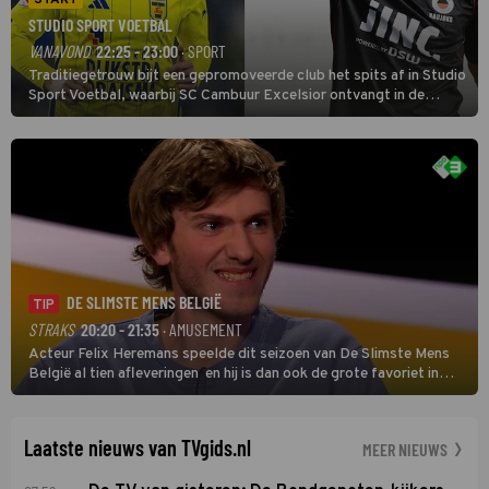
STUDIO SPORT VOETBAL
VANAVOND
22:25 - 23:00
· SPORT
Traditiegetrouw bijt een gepromoveerde club het spits af in Studio
Sport Voetbal, waarbij SC Cambuur Excelsior ontvangt in de
eerste wedstrijd van het nieuwe Eredivisieseizoen. De nieuwe
oefenmeester is Johan Plat en hij wil aanvallend voetballen.
DE SLIMSTE MENS BELGIË
TIP
STRAKS
20:20 - 21:35
· AMUSEMENT
Acteur Felix Heremans speelde dit seizoen van De Slimste Mens
België al tien afleveringen en hij is dan ook de grote favoriet in
deze seizoensfinale. En er is Nederlandse inbreng, want komiek
Soundos El Ahmadi neemt plaats aan de jurytafel.
Laatste nieuws van TVgids.nl
MEER NIEUWS