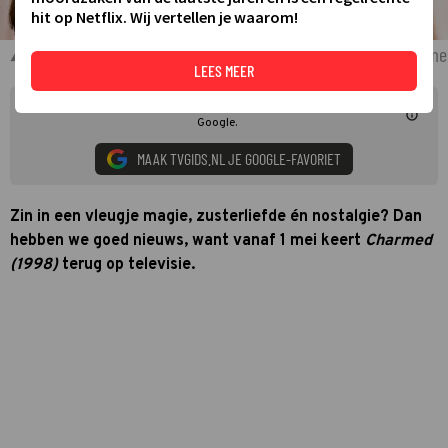
hit op Netflix. Wij vertellen je waarom!
Holly Marie Combs, Shannen Doherty en Alyssa Milano in Charm
LEES MEER
Mis niets over Charmed. Voeg TVgids.nl als voorkeursbron toe in
Google.
MAAK TVGIDS.NL JE GOOGLE-FAVORIET
Zin in een vleugje magie, zusterliefde én nostalgie? Dan
hebben we goed nieuws, want vanaf 1 mei keert
Charmed
(1998)
terug op televisie.