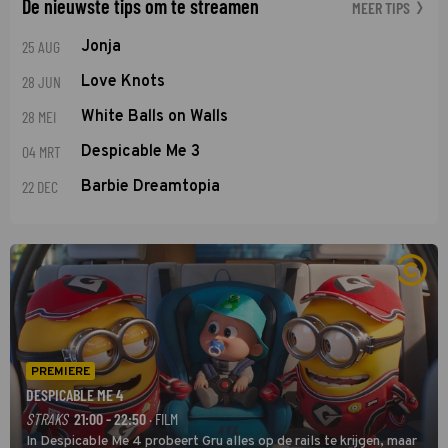
De nieuwste tips om te streamen
MEER TIPS
25 AUG
Jonja
28 JUN
Love Knots
28 MEI
White Balls on Walls
04 MRT
Despicable Me 3
22 DEC
Barbie Dreamtopia
PREMIERE
DESPICABLE ME 4
STRAKS
21:00 - 22:50
· FILM
In Despicable Me 4 probeert Gru alles op de rails te krijgen, maar