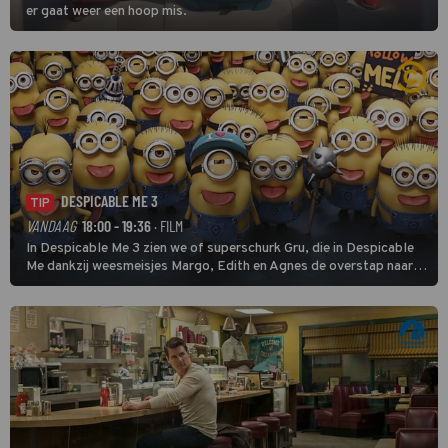
er gaat weer een hoop mis.
DESPICABLE ME 3
TIP
VANDAAG
18:00 - 19:36
· FILM
In Despicable Me 3 zien we of superschurk Gru, die in Despicable
Me dankzij weesmeisjes Margo, Edith en Agnes de overstap naar
het rechte pad maakte, ook op dat pad weet te blijven.