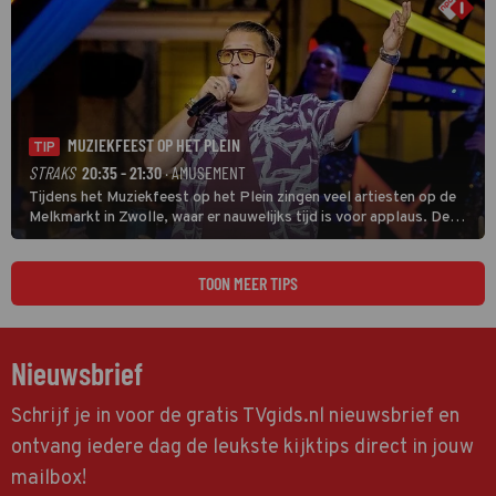
MUZIEKFEEST OP HET PLEIN
TIP
STRAKS
20:35 - 21:30
· AMUSEMENT
Tijdens het Muziekfeest op het Plein zingen veel artiesten op de
Melkmarkt in Zwolle, waar er nauwelijks tijd is voor applaus. De
grootste namen zijn André Hazes, Jannes, René Froger en
natuurlijk Rutger van Barneveld met zijn hit Zwoele Zomernachten.
TOON MEER TIPS
Nieuwsbrief
Schrijf je in voor de gratis TVgids.nl nieuwsbrief en
ontvang iedere dag de leukste kijktips direct in jouw
mailbox!