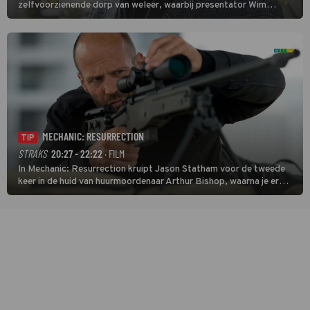
zelfvoorzienende dorp van weleer, waarbij presentator Wim
Daniëls de kijkers meeneemt op reis door de tijd aan de hand van
unieke amateurbeelden uit verschillende decennia. (HH)
MECHANIC: RESURRECTION
TIP
STRAKS
20:27 - 22:22
· FILM
In Mechanic: Resurrection kruipt Jason Statham voor de tweede
keer in de huid van huurmoordenaar Arthur Bishop, waarna je er
donder op kunt zeggen dat er van Bishops geplande pensioen niet
veel terechtkomt.