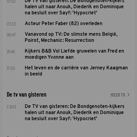
07:52
De TV van gisteren: De Bondgenoten-kijkers
halen uit naar Anouk, Diederik en Dominique
na besluit over Sayf: 'Hypocriet'
07:33
Acteur Peter Faber (82) overleden
06:47
Vanavond op TV: De slimste mens België,
Poirot, Mechanic: Resurrection
21:48
Kijkers B&B Vol Liefde gruwelen van Fred en
moedigen Yvonne aan
17:30
Het leven en de carrière van Jerney Kaagman
in beeld
De tv van gisteren
MEER TV
7 AUG
De TV van gisteren: De Bondgenoten-kijkers
halen uit naar Anouk, Diederik en Dominique
na besluit over Sayf: 'Hypocriet'