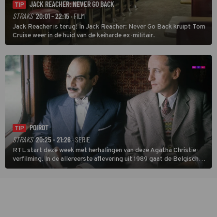
JACK REACHER: NEVER GO BACK
TIP
STRAKS
20:01 - 22:15
· FILM
Jack Reacher is terug! In Jack Reacher: Never Go Back kruipt Tom
Cruise weer in de huid van de keiharde ex-militair.
POIROT
TIP
STRAKS
20:25 - 21:26
· SERIE
RTL start deze week met herhalingen van deze Agatha Christie-
verfilming. In de allereerste aflevering uit 1989 gaat de Belgische
speurder op zoek naar een vermiste kok. Poirot raakt al snel
verwikkeld in een moordzaak. (HH)